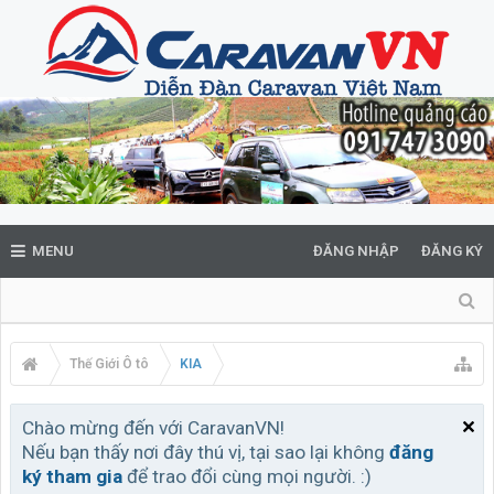
MENU
ĐĂNG NHẬP
ĐĂNG KÝ
Thế Giới Ô tô
KIA
Chào mừng đến với CaravanVN!
Nếu bạn thấy nơi đây thú vị, tại sao lại không
đăng
ký tham gia
để trao đổi cùng mọi người. :)