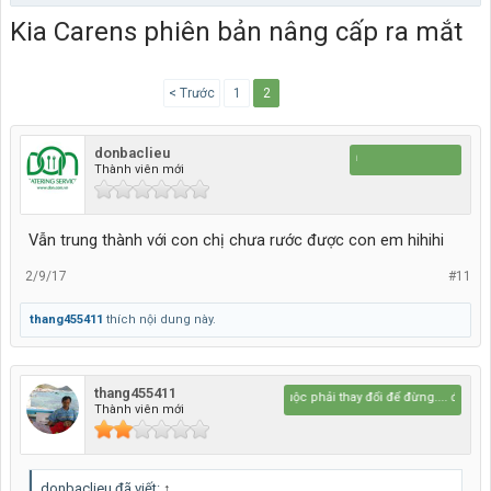
Kia Carens phiên bản nâng cấp ra mắt
< Trước
1
2
donbaclieu
www.d
Thành viên mới
Vẫn trung thành với con chị chưa rước được con em hihihi
2/9/17
#11
thang455411
thích nội dung này.
thang455411
Bắt buộc phải thay đổi để đừng.... đổi thay
Thành viên mới
donbaclieu đã viết:
↑