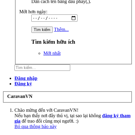
Dãn cách tên bằng dấu phẩy(,).
Mới hơn ngày:
Thêm...
Tìm kiếm hữu ích
Mới nhất
Đăng nhập
Đăng ký
CaravanVN
Chào mừng đến với CaravanVN!
Nếu bạn thấy nơi đây thú vị, tại sao lại không
đăng ký tham
gia
để trao đổi cùng mọi người. :)
Bỏ qua thông báo này