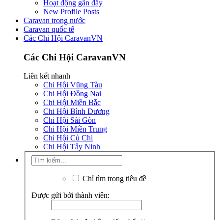
Hoạt động gần đây
New Profile Posts
Caravan trong nước
Caravan quốc tế
Các Chi Hội CaravanVN
Các Chi Hội CaravanVN
Liên kết nhanh
Chi Hội Vũng Tàu
Chi Hội Đồng Nai
Chi Hội Miền Bắc
Chi Hội Bình Dương
Chi Hội Sài Gòn
Chi Hội Miền Trung
Chi Hội Củ Chi
Chi Hội Tây Ninh
Chỉ tìm trong tiêu đề
Được gửi bởi thành viên: