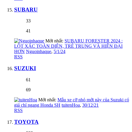
SUBARU
33
41
Mới nhất:
SUBARU FORESTER 2024 :
LỘT XÁC TOÀN DIỆN, TRẺ TRUNG VÀ HIỆN ĐẠI
HƠN
Nguoinhaque
,
5/1/24
RSS
SUZUKI
61
69
Mới nhất:
Mẫu xe cỡ nhỏ mới này của Suzuki có
giá chỉ ngang Honda SH
tuitenHoa
,
30/12/21
RSS
TOYOTA