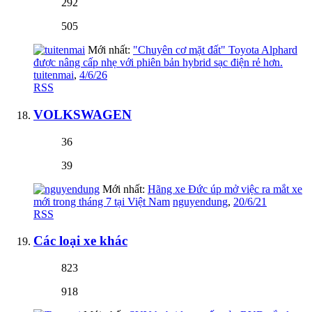
292
505
Mới nhất:
"Chuyên cơ mặt đất" Toyota Alphard
được nâng cấp nhẹ với phiên bản hybrid sạc điện rẻ hơn.
tuitenmai
,
4/6/26
RSS
VOLKSWAGEN
36
39
Mới nhất:
Hãng xe Đức úp mở việc ra mắt xe
mới trong tháng 7 tại Việt Nam
nguyendung
,
20/6/21
RSS
Các loại xe khác
823
918