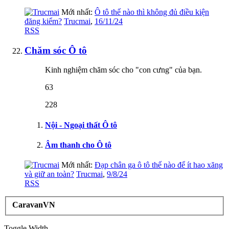
Mới nhất:
Ô tô thế nào thì không đủ điều kiện
đăng kiểm?
Trucmai
,
16/11/24
RSS
Chăm sóc Ô tô
Kinh nghiệm chăm sóc cho "con cưng" của bạn.
63
228
Nội - Ngoại thất Ô tô
Âm thanh cho Ô tô
Mới nhất:
Đạp chân ga ô tô thế nào để ít hao xăng
và giữ an toàn?
Trucmai
,
9/8/24
RSS
CaravanVN
Toggle Width