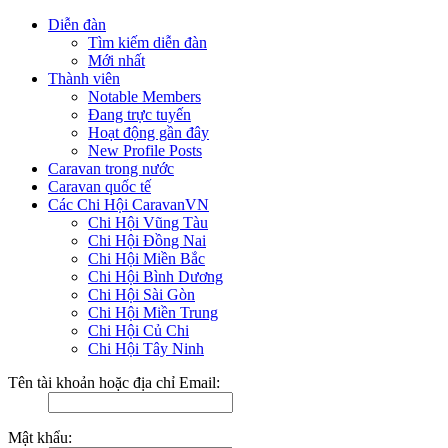
Diễn đàn
Tìm kiếm diễn đàn
Mới nhất
Thành viên
Notable Members
Đang trực tuyến
Hoạt động gần đây
New Profile Posts
Caravan trong nước
Caravan quốc tế
Các Chi Hội CaravanVN
Chi Hội Vũng Tàu
Chi Hội Đồng Nai
Chi Hội Miền Bắc
Chi Hội Bình Dương
Chi Hội Sài Gòn
Chi Hội Miền Trung
Chi Hội Củ Chi
Chi Hội Tây Ninh
Tên tài khoản hoặc địa chỉ Email:
Mật khẩu: