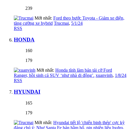
239
Mới nhất:
Ford theo bước Toyota - Giảm xe điện,
tăng cường xe hybrid
Trucmai
,
5/1/24
RSS
HONDA
160
179
Mới nhất:
Honda tính làm bán tải cỡ Ford
Ranger, hồi sinh cả SUV ‘như nhà di động’.
xuanvinh
,
1/8/24
RSS
HYUNDAI
165
179
Mới nhất:
Hyundai tiết lộ 'chiến binh thép' cực kỳ
đáng chú ý: Như Santa Fe bản hầm hố, pin nhiên liệu hydro.