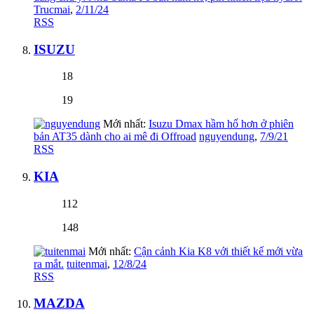
Trucmai
,
2/11/24
RSS
ISUZU
18
19
Mới nhất:
Isuzu Dmax hầm hố hơn ở phiên
bản AT35 dành cho ai mê đi Offroad
nguyendung
,
7/9/21
RSS
KIA
112
148
Mới nhất:
Cận cảnh Kia K8 với thiết kế mới vừa
ra mắt.
tuitenmai
,
12/8/24
RSS
MAZDA