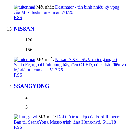
Mới nhất:
Destinator - tân binh nhiều kỳ vọng
của Mitsubishi.
tuitenmai
,
7/1/26
RSS
NISSAN
120
156
Mới nhất:
Nissan NX8 - SUV mới ngang cỡ
Santa Fe, ngoại hình bóng bẩy, đèn OLED, có cả bản điện và
hybrid.
tuitenmai
,
15/12/25
RSS
SSANGYONG
2
3
Mới nhất:
Đối thủ trực tiếp của Ford Ranger:
Bán tải SsangYong Musso trình làng
Hung-nvd
,
6/11/18
RSS