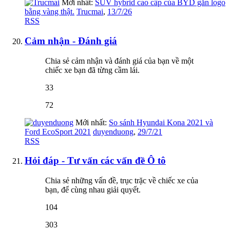
Mới nhất:
SUV hybrid cao cấp của BYD gắn logo
bằng vàng thật.
Trucmai
,
13/7/26
RSS
Cảm nhận - Đánh giá
Chia sẻ cảm nhận và đánh giá của bạn về một
chiếc xe bạn đã từng cầm lái.
33
72
Mới nhất:
So sánh Hyundai Kona 2021 và
Ford EcoSport 2021
duyenduong
,
29/7/21
RSS
Hỏi đáp - Tư vấn các vấn đề Ô tô
Chia sẻ những vấn đề, trục trặc về chiếc xe của
bạn, để cùng nhau giải quyết.
104
303