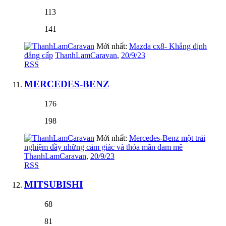
113
141
Mới nhất:
Mazda cx8- Khẳng định
đẳng cấp
ThanhLamCaravan
,
20/9/23
RSS
MERCEDES-BENZ
176
198
Mới nhất:
Mercedes-Benz một trải
nghiệm đầy những cảm giác và thỏa mãn đam mê
ThanhLamCaravan
,
20/9/23
RSS
MITSUBISHI
68
81