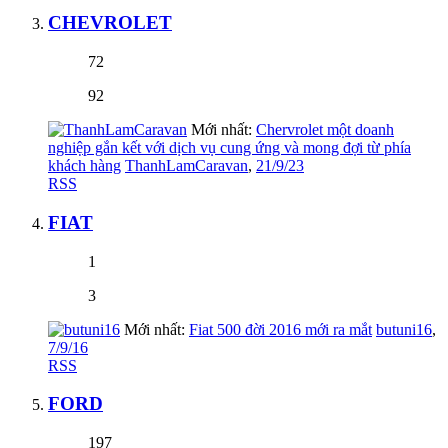
CHEVROLET
72
92
Mới nhất:
Chervrolet một doanh
nghiệp gắn kết với dịch vụ cung ứng và mong đợi từ phía
khách hàng
ThanhLamCaravan
,
21/9/23
RSS
FIAT
1
3
Mới nhất:
Fiat 500 đời 2016 mới ra mắt
butuni16
,
7/9/16
RSS
FORD
197