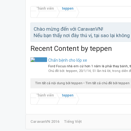
Thành viên
teppen
Chào mừng đến với CaravanVN!
Nếu bạn thấy nơi đây thú vị, tại sao lại không
Recent Content by teppen
Chẩn bệnh cho lốp xe
Ford Focus nhà em cứ hơn 1 năm là phải thay bánh, 
Chủ đề bởi:
teppen
,
20/1/14
, 51 lần trả lời, trong diễn 
Tìm tất cả nội dung bởi teppen
Tìm tất cả chủ đề bởi teppen
Thành viên
teppen
CaravanVN 2016
Tiếng Việt