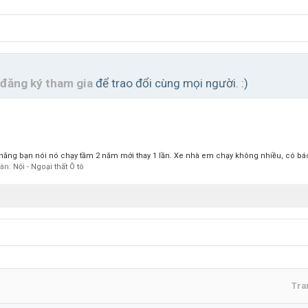
đăng ký tham gia
để trao đổi cùng mọi người. :)
thằng bạn nói nó chạy tầm 2 năm mới thay 1 lần. Xe nhà em chạy không nhiều, có bá
đàn:
Nội - Ngoại thất Ô tô
Tra