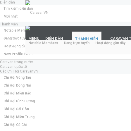
Diễn đàn
Tìm kiếm diễn đàn
Mới nhất
Thành viên
Notable Members
Đang trực tuyến
MENU
DIỄN ĐÀN
CARAVAN 
THÀNH VIÊN
Notable Members
Đang trực tuyến
Hoạt động gần đây
Hoạt động gần đây
New Profile Posts
Caravan trong nước
Caravan quốc tế
Các Chi Hội CaravanVN
Chi Hội Vũng Tàu
Chi Hội Đồng Nai
Chi Hội Miền Bắc
Chi Hội Bình Dương
Chi Hội Sài Gòn
Chi Hội Miền Trung
Chi Hội Củ Chi