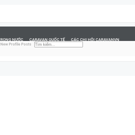
TRONG NƯỚC
CARAVAN QUỐC TẾ
CÁC CHI HỘI CARAVANVN
New Profile Posts