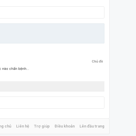
Chủ đề
c nào chẩn bệnh...
ng chủ
Liên hệ
Trợ giúp
Điều khoản
Lên đầu trang