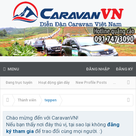
MENU
ĐĂNG NHẬP
ĐĂNG KÝ
Đang trực tuyến
Hoạt động gần đây
New Profile Posts
...
Thành viên
teppen
Chào mừng đến với CaravanVN!
Nếu bạn thấy nơi đây thú vị, tại sao lại không
đăng
ký tham gia
để trao đổi cùng mọi người. :)