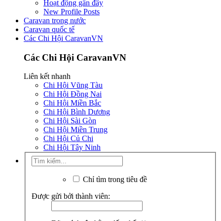
Hoạt động gần đây
New Profile Posts
Caravan trong nước
Caravan quốc tế
Các Chi Hội CaravanVN
Các Chi Hội CaravanVN
Liên kết nhanh
Chi Hội Vũng Tàu
Chi Hội Đồng Nai
Chi Hội Miền Bắc
Chi Hội Bình Dương
Chi Hội Sài Gòn
Chi Hội Miền Trung
Chi Hội Củ Chi
Chi Hội Tây Ninh
Chỉ tìm trong tiêu đề
Được gửi bởi thành viên: