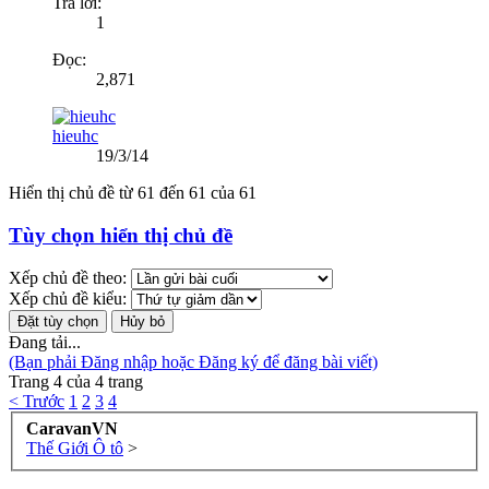
Trả lời:
1
Đọc:
2,871
hieuhc
19/3/14
Hiển thị chủ đề từ 61 đến 61 của 61
Tùy chọn hiển thị chủ đề
Xếp chủ đề theo:
Xếp chủ đề kiểu:
Đang tải...
(Bạn phải Đăng nhập hoặc Đăng ký để đăng bài viết)
Trang 4 của 4 trang
< Trước
1
2
3
4
CaravanVN
Thế Giới Ô tô
>