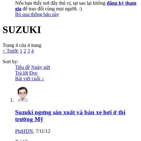
Nếu bạn thấy nơi đây thú vị, tại sao lại không
đăng ký tham
gia
để trao đổi cùng mọi người. :)
Bỏ qua thông báo này
SUZUKI
Trang 4 của 4 trang
< Trước
1
2
3
4
Sort by:
Tiêu đề
Ngày gửi
Trả lời
Đọc
Bài viết cuối ↓
Suzuki ngưng sản xuất và bán xe hơi ở thị
trường Mỹ
PhiHDN
,
7/11/12