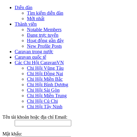
Diễn đàn
Tìm kiếm diễn đàn
Mới nhất
Thành viên
Notable Members
Đang trực tuyến
Hoạt động gần đây
New Profile Posts
Caravan trong nước
Caravan quốc tế
Các Chi Hội CaravanVN
Chi Hội Vũng Tàu
Chi Hội Đồng Nai
Chi Hội Miền Bắc
Chi Hội Bình Dương
Chi Hội Sài Gòn
Chi Hội Miền Trung
Chi Hội Củ Chi
Chi Hội Tây Ninh
Tên tài khoản hoặc địa chỉ Email:
Mật khẩu: