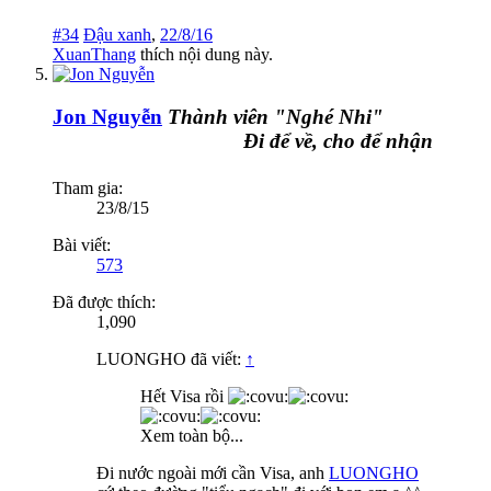
#34
Đậu xanh
,
22/8/16
XuanThang
thích nội dung này.
Jon Nguyễn
Thành viên "Nghé Nhi"
Đi để về, cho để nhận
Tham gia:
23/8/15
Bài viết:
573
Đã được thích:
1,090
LUONGHO đã viết:
↑
Hết Visa rồi
Xem toàn bộ...
Đi nước ngoài mới cần Visa, anh
LUONGHO