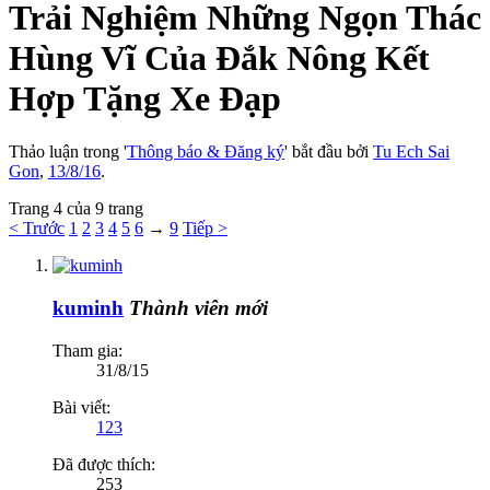
Trải Nghiệm Những Ngọn Thác
Hùng Vĩ Của Đắk Nông Kết
Hợp Tặng Xe Đạp
Thảo luận trong '
Thông báo & Đăng ký
' bắt đầu bởi
Tu Ech Sai
Gon
,
13/8/16
.
Trang 4 của 9 trang
< Trước
1
2
3
4
5
6
→
9
Tiếp >
kuminh
Thành viên mới
Tham gia:
31/8/15
Bài viết:
123
Đã được thích:
253