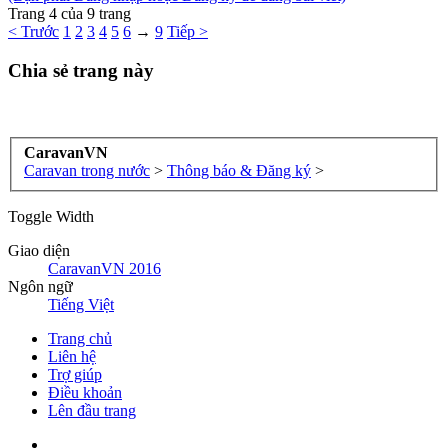
Trang 4 của 9 trang
< Trước
1
2
3
4
5
6
→
9
Tiếp >
Chia sẻ trang này
CaravanVN
Caravan trong nước
>
Thông báo & Đăng ký
>
Toggle Width
Giao diện
CaravanVN 2016
Ngôn ngữ
Tiếng Việt
Trang chủ
Liên hệ
Trợ giúp
Điều khoản
Lên đầu trang