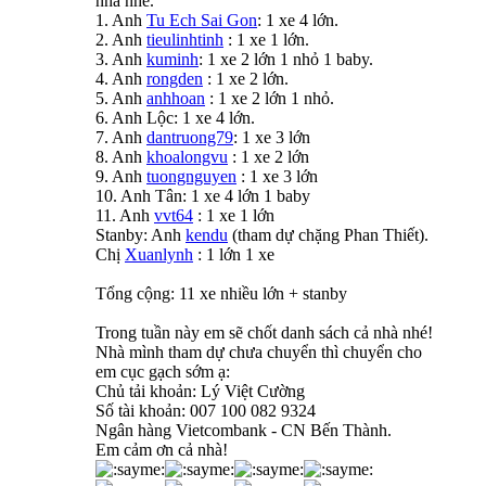
nhà nhé.
1. Anh
Tu Ech Sai Gon
: 1 xe 4 lớn.
2. Anh
tieulinhtinh
: 1 xe 1 lớn.
3. Anh
kuminh
: 1 xe 2 lớn 1 nhỏ 1 baby.
4. Anh
rongden
: 1 xe 2 lớn.
5. Anh
anhhoan
: 1 xe 2 lớn 1 nhỏ.
6. Anh Lộc: 1 xe 4 lớn.
7. Anh
dantruong79
: 1 xe 3 lớn
8. Anh
khoalongvu
: 1 xe 2 lớn
9. Anh
tuongnguyen
: 1 xe 3 lớn
10. Anh Tân: 1 xe 4 lớn 1 baby
11. Anh
vvt64
: 1 xe 1 lớn
Stanby: Anh
kendu
(tham dự chặng Phan Thiết).
Chị
Xuanlynh
: 1 lớn 1 xe
Tổng cộng: 11 xe nhiều lớn + stanby
Trong tuần này em sẽ chốt danh sách cả nhà nhé!
Nhà mình tham dự chưa chuyển thì chuyển cho
em cục gạch sớm ạ:
Chủ tải khoản: Lý Việt Cường
Số tài khoản: 007 100 082 9324
Ngân hàng Vietcombank - CN Bến Thành.
Em cảm ơn cả nhà!