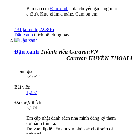
Báo cáo em
Đậu xanh
a đã chuyển gạch ngói rồi
ạ (3tr). Ktra giùm a nghe. Cảm ơn em.
#31
kuminh
,
22/8/16
Đậu xanh
thích nội dung này.
Đậu xanh
Thành viên CaravanVN
Caravan HUYỀN THOẠI ĐƯ
Tham gia:
3/10/12
Bài viết:
1,257
Đã được thích:
3,174
Em cập nhật danh sách nhà mình đăng ký tham
dự hành trình ạ.
Do vào dịp lễ nên em xin phép sẽ chốt sớm cả