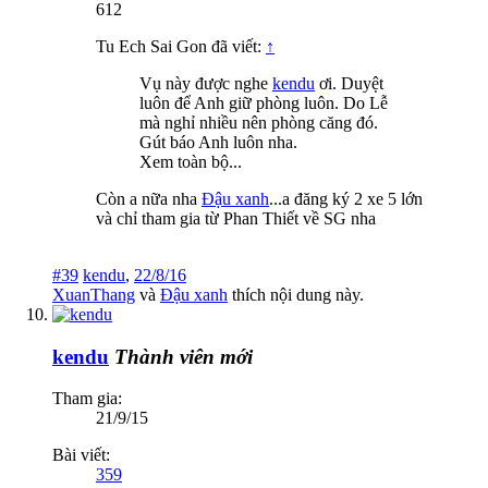
612
Tu Ech Sai Gon đã viết:
↑
Vụ này được nghe
kendu
ơi. Duyệt
luôn để Anh giữ phòng luôn. Do Lễ
mà nghỉ nhiều nên phòng căng đó.
Gút báo Anh luôn nha.
Xem toàn bộ...
Còn a nữa nha
Đậu xanh
...a đăng ký 2 xe 5 lớn
và chỉ tham gia từ Phan Thiết về SG nha
#39
kendu
,
22/8/16
XuanThang
và
Đậu xanh
thích nội dung này.
kendu
Thành viên mới
Tham gia:
21/9/15
Bài viết:
359