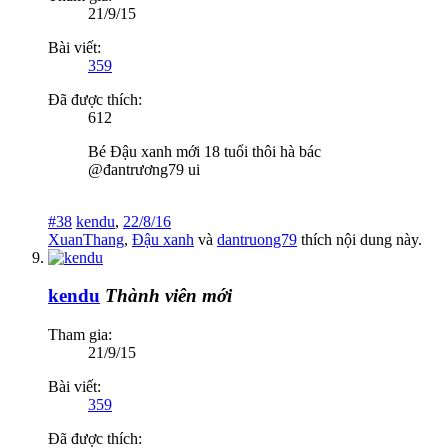
21/9/15
Bài viết:
359
Đã được thích:
612
Bé Đậu xanh mới 18 tuổi thôi hà bác
@đantrương79 ui
#38
kendu
,
22/8/16
XuanThang
,
Đậu xanh
và
dantruong79
thích nội dung này.
kendu
Thành viên mới
Tham gia:
21/9/15
Bài viết:
359
Đã được thích: