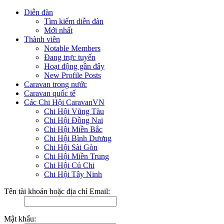
Diễn đàn
Tìm kiếm diễn đàn
Mới nhất
Thành viên
Notable Members
Đang trực tuyến
Hoạt động gần đây
New Profile Posts
Caravan trong nước
Caravan quốc tế
Các Chi Hội CaravanVN
Chi Hội Vũng Tàu
Chi Hội Đồng Nai
Chi Hội Miền Bắc
Chi Hội Bình Dương
Chi Hội Sài Gòn
Chi Hội Miền Trung
Chi Hội Củ Chi
Chi Hội Tây Ninh
Tên tài khoản hoặc địa chỉ Email:
Mật khẩu: