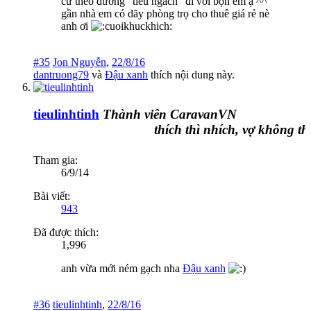
cứ theo đường "tiểu ngach" đi với bọn em ạ ^^
gần nhà em có dãy phòng trọ cho thuê giá rẻ nè
anh ơi
#35
Jon Nguyễn
,
22/8/16
dantruong79
và
Đậu xanh
thích nội dung này.
tieulinhtinh
Thành viên CaravanVN
thích thì nhích, vợ không thích
Tham gia:
6/9/14
Bài viết:
943
Đã được thích:
1,996
anh vừa mới ném gạch nha
Đậu xanh
#36
tieulinhtinh
,
22/8/16