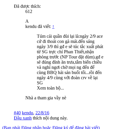
Đã được thích:
612
A
kendu đã viết:
↑
Túm cái quần đùi lại là:ngày 2/9 ace
cứ đi thoải con gà mái.đến sáng
ngày 3/9 thì gđ e sẽ túc tắc xuất phát
từ SG trực chỉ Phan Thiết,nhận
phòng trước (NP Tour đặt dùm).gđ e
sẽ đủng đỉnh ăn trưa,tắm biển chiều
và nghỉ ngơi chờ mọi ng đến để
cùng BBQ hải sản buổi tối...rồi đến
ngày 4/9 cùng với đoàn crv về lại
SG
Xem toàn bộ...
Nhà a tham gia vầy nè
#40
kendu
,
22/8/16
Đậu xanh
thích nội dung này.
(Bạn phải Đăng nhập hoặc Đăng ký để đăng bài viết)