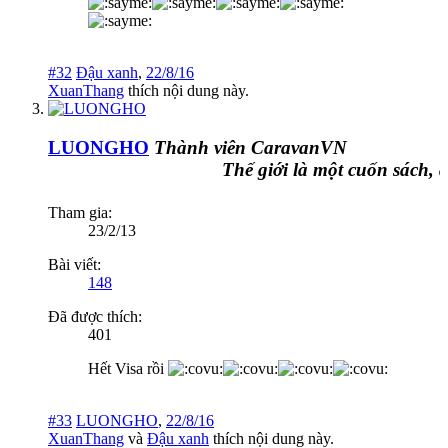
#32
Đậu xanh
,
22/8/16
XuanThang
thích nội dung này.
LUONGHO
Thành viên CaravanVN
Thế giới là một cuốn sách, ai 
Tham gia:
23/2/13
Bài viết:
148
Đã được thích:
401
Hết Visa rồi
#33
LUONGHO
,
22/8/16
XuanThang
và
Đậu xanh
thích nội dung này.