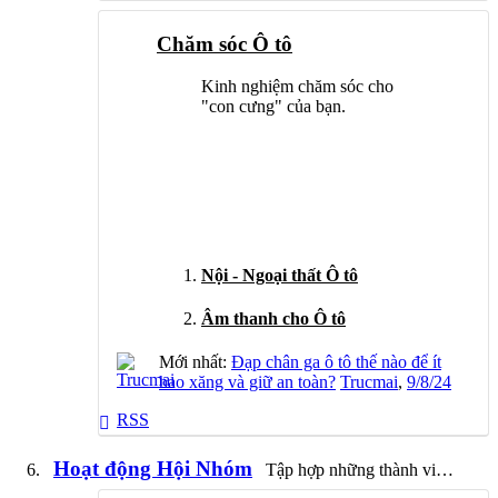
Chăm sóc Ô tô
Kinh nghiệm chăm sóc cho
"con cưng" của bạn.
Nội - Ngoại thất Ô tô
Âm thanh cho Ô tô
Mới nhất:
Đạp chân ga ô tô thế nào để ít
hao xăng và giữ an toàn?
Trucmai
,
9/8/24
RSS
Hoạt động Hội Nhóm
Tập hợp những thành viên có cùng sở thích, thú vui đi kèm với Caravan. Hãy