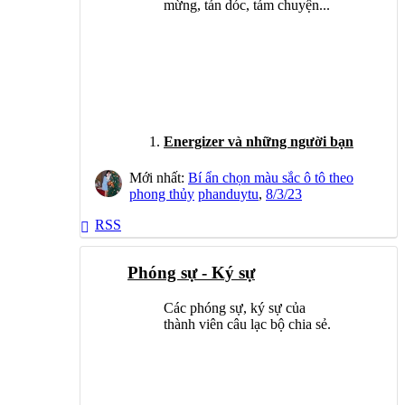
mừng, tán dóc, tám chuyện...
Energizer và những người bạn
Mới nhất:
Bí ẩn chọn màu sắc ô tô theo
phong thủy
phanduytu
,
8/3/23
RSS
Phóng sự - Ký sự
Các phóng sự, ký sự của
thành viên câu lạc bộ chia sẻ.