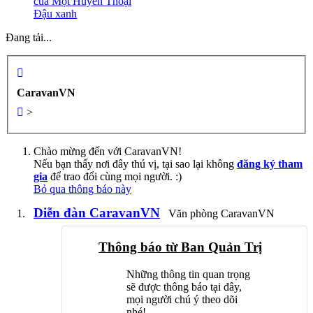
của Một Huyền Thoại
Đậu xanh
Đang tải...
CaravanVN
>
Chào mừng đến với CaravanVN!
Nếu bạn thấy nơi đây thú vị, tại sao lại không
đăng ký tham
gia
để trao đổi cùng mọi người. :)
Bỏ qua thông báo này
Diễn đàn CaravanVN
Văn phòng CaravanVN
Thông báo từ Ban Quản Trị
Những thông tin quan trọng
sẽ được thông báo tại đây,
mọi người chú ý theo dõi
nhé!