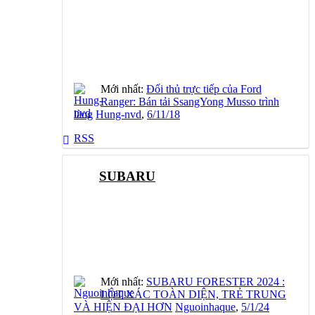
Mới nhất:
Đối thủ trực tiếp của Ford
Ranger: Bán tải SsangYong Musso trình
làng
Hung-nvd
,
6/11/18
RSS
SUBARU
Mới nhất:
SUBARU FORESTER 2024 :
LỘT XÁC TOÀN DIỆN, TRẺ TRUNG
VÀ HIỆN ĐẠI HƠN
Nguoinhaque
,
5/1/24