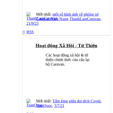
Mới nhất:
một số hình ảnh về phóng sự
Caravan Nam Nung
ThanhLamCaravan
,
21/9/23
RSS
Hoạt động Xã Hội - Từ Thiện
Các hoạt động xã hội & từ
thiện chính thức của câu lạc
bộ Caravan.
Mới nhất:
Tấm lòng giữa đại dịch Covid.
TranQuoc
,
3/7/21