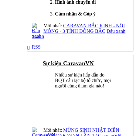
Hình ảnh chuyến đi
Cảm nhận & Góp ý
Mới nhất:
CARAVAN BẮC KINH - NỘI
MÔNG - 3 TỈNH ĐÔNG BẮC
Đậu xanh
,
3/4/26
RSS
Sự kiện CaravanVN
Nhiều sự kiện hấp dẫn do
BQT câu lạc bộ tổ chức, mọi
người cùng tham gia nào!
Mới nhất:
MỪNG SINH NHẬT DIỄN
ĐÀN CARAVAN LẦN 12
CaravanVN
,