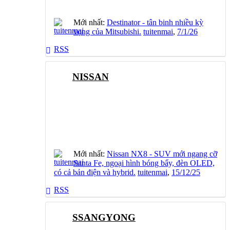
Mới nhất:
Destinator - tân binh nhiều kỳ
vọng của Mitsubishi.
tuitenmai
,
7/1/26
RSS
NISSAN
Mới nhất:
Nissan NX8 - SUV mới ngang cỡ
Santa Fe, ngoại hình bóng bẩy, đèn OLED,
có cả bản điện và hybrid.
tuitenmai
,
15/12/25
RSS
SSANGYONG