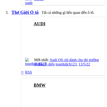
Thế Giới Ô tô
Tất cả những gì liên quan đến ô tô.
AUDI
Mới nhất:
Audi Q6 chỉ dành cho thị trường
tỷ dân lộ diện
tourdulich123
,
13/5/22
RSS
BMW