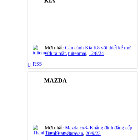
KIA
Mới nhất:
Cận cảnh Kia K8 với thiết kế mới
vừa ra mắt.
tuitenmai
,
12/8/24
RSS
MAZDA
Mới nhất:
Mazda cx8- Khẳng định đẳng cấp
ThanhLamCaravan
,
20/9/23