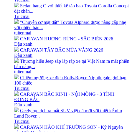
Sedan hạng C với thiết kế táo bạo Toyota Corolla Concept
đặt chân...
Trucmai
"Chuyên cơ mặt đất" Toyota Alphard được nâng cấp nhẹ
với phiên bản...
tuitenmai
CARAVAN HƯƠNG RỪNG - SẮC BIỂN 2026
Đậu xanh
CARAVAN TÂY BẮC MÙA VÀNG 2026
Đậu xanh
Thương hiệu Jeep sắp lắp ráp xe tại Việt Nam ra mắt phiên
bản nâng...
tuitenmai
Chiêm ngưỡng xe điện Rolls-Royce Nightingale giới hạn
100 chiếc
Trucmai
CARAVAN BẮC KINH - NỘI MÔNG - 3 TỈNH
ĐÔNG BẮC
Đậu xanh
Geely rục rịch ra mắt SUV việt dã mới với thiết kế như
Land Rover...
Trucmai
CARAVAN HÀO KHÍ TRƯỜNG SƠN - Kỷ Nguyên