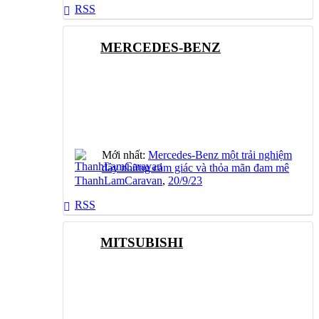
RSS
MERCEDES-BENZ
Mới nhất:
Mercedes-Benz một trải nghiệm
đầy những cảm giác và thỏa mãn đam mê
ThanhLamCaravan
,
20/9/23
RSS
MITSUBISHI