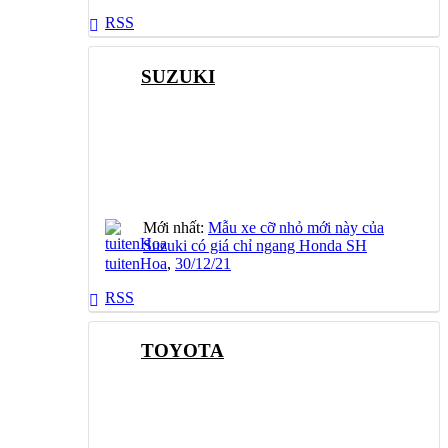
RSS
SUZUKI
Mới nhất:
Mẫu xe cỡ nhỏ mới này của
Suzuki có giá chỉ ngang Honda SH
tuitenHoa
,
30/12/21
RSS
TOYOTA