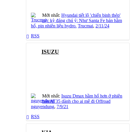
Mới nhất:
Hyundai tiết lộ 'chiến binh thép'
cực kỳ đáng chú ý: Như Santa Fe bản hầm
hố, pin nhiên liệu hydro.
Trucmai
,
2/11/24
RSS
ISUZU
Mới nhất:
Isuzu Dmax hầm hố hơn ở phiên
bản AT35 dành cho ai mê đi Offroad
nguyendung
,
7/9/21
RSS