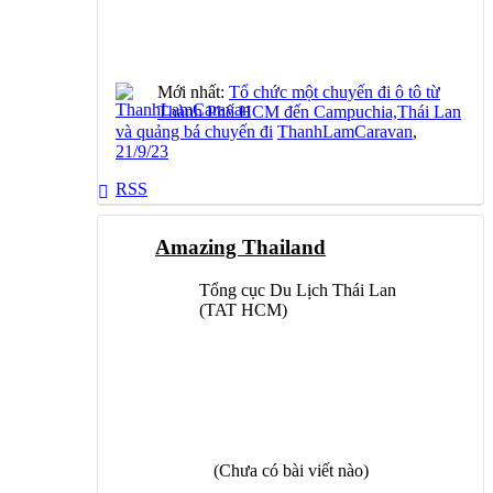
Mới nhất:
Tổ chức một chuyến đi ô tô từ
Thành Phố HCM đến Campuchia,Thái Lan
và quảng bá chuyến đi
ThanhLamCaravan
,
21/9/23
RSS
Amazing Thailand
Tổng cục Du Lịch Thái Lan
(TAT HCM)
(Chưa có bài viết nào)