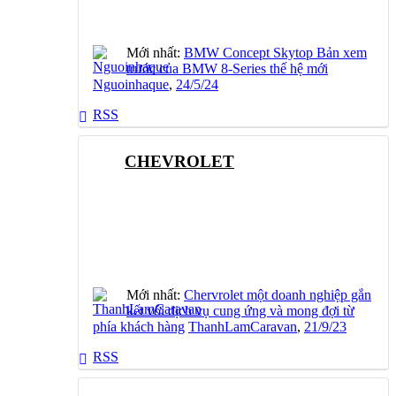
Mới nhất:
BMW Concept Skytop Bản xem
trước của BMW 8-Series thế hệ mới
Nguoinhaque
,
24/5/24
RSS
CHEVROLET
Mới nhất:
Chervrolet một doanh nghiệp gắn
kết với dịch vụ cung ứng và mong đợi từ
phía khách hàng
ThanhLamCaravan
,
21/9/23
RSS