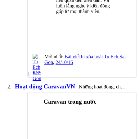
liên quan đến diễn đàn. Và
luôn lắng nghe ý kiến đóng
góp từ mọi thành viên.
Mới nhất:
Bài viết bị xóa hoài
Tu Ech Sai
Gon
,
24/10/16
RSS
Hoạt động CaravanVN
Những hoạt động, chuyến đi chính thức được BQT CaravanVN tổ chức sẽ được post với tên
Caravan trong nước