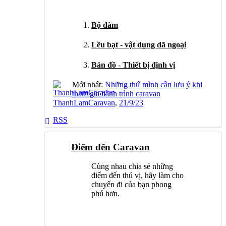
Bộ đàm
Lều bạt - vật dụng dã ngoại
Bản đồ - Thiết bị định vị
Mới nhất:
Những thứ mình cần lưu ý khi
tham gia hành trình caravan
ThanhLamCaravan
,
21/9/23
RSS
Điểm đến Caravan
Cùng nhau chia sẻ những
điểm đến thú vị, hãy làm cho
chuyến đi của bạn phong
phú hơn.