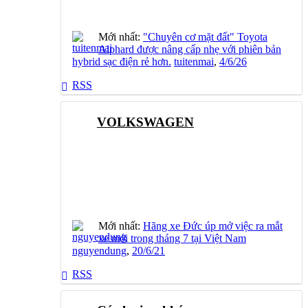
Mới nhất:
"Chuyên cơ mặt đất" Toyota
Alphard được nâng cấp nhẹ với phiên bản
hybrid sạc điện rẻ hơn.
tuitenmai
,
4/6/26
RSS
VOLKSWAGEN
Mới nhất:
Hãng xe Đức úp mở việc ra mắt
xe mới trong tháng 7 tại Việt Nam
nguyendung
,
20/6/21
RSS