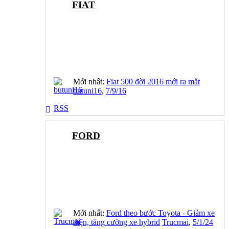
FIAT
Mới nhất:
Fiat 500 đời 2016 mới ra mắt
butuni16
,
7/9/16
RSS
FORD
Mới nhất:
Ford theo bước Toyota - Giảm xe
điện, tăng cường xe hybrid
Trucmai
,
5/1/24