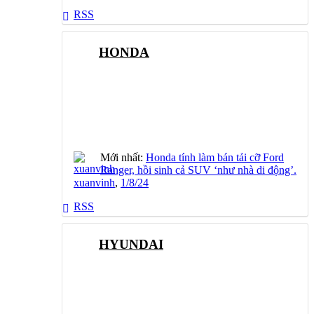
RSS
HONDA
Mới nhất:
Honda tính làm bán tải cỡ Ford
Ranger, hồi sinh cả SUV ‘như nhà di động’.
xuanvinh
,
1/8/24
RSS
HYUNDAI