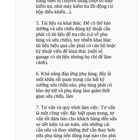
trang thiết bị chuyên dùng (một số máy
kiểm tra, như máy kiểm tra lỗi động cơ,
hộp điều khiển...).
5. Tài liệu và khai thác: Để có thể bảo
dưỡng và sửa chữa đúng kỹ thuật cần
phải có tài liệu để tra cứu (cả về phụ
tùng và sửa chữa), tuy nhiên khai thác
tài liệu hiệu quả cần phải có cán bộ hoặc
kỹ thuật viên để khai thác (một số
garage có tài liệu nhưng họ chỉ để làm
cảnh).
6. Khả năng đáp ứng phụ tùng: đây là
một khâu rất quan trọng của bất kỳ
xưởng sửa chữa nào, phụ tùng phải có
kho dự trữ và phụ tùng làm giảm thời
gian sửa chữa, làm
7. Tư vấn và quy trình làm việc: Tư vấn
là một công việc đặc biệt quan trọng, tư
vấn tốt đảm bảo cho khách hàng đến sửa
xe tiết kiện và an toàn, sửa những cái
cần sửa và thay những thứ cần thay hơn
nữa phụ tùng nên dùng loại nào cho phù