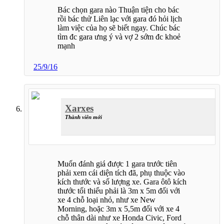
Bác chọn gara nào Thuận tiện cho bác
rồi bác thử Liên lạc với gara đó hỏi lịch
làm việc của họ sẽ biết ngay. Chúc bác
tìm đc gara ưng ý và vợ 2 sớm đc khoẻ
mạnh
25/9/16
Xarxes
Thành viên mới
Muốn đánh giá được 1 gara trước tiên
phải xem cái diện tích đã, phụ thuộc vào
kích thước và số lượng xe. Gara ôtô kích
thước tối thiểu phải là 3m x 5m đối với
xe 4 chỗ loại nhỏ, như xe New
Morning, hoặc 3m x 5,5m đối với xe 4
chỗ thân dài như xe Honda Civic, Ford