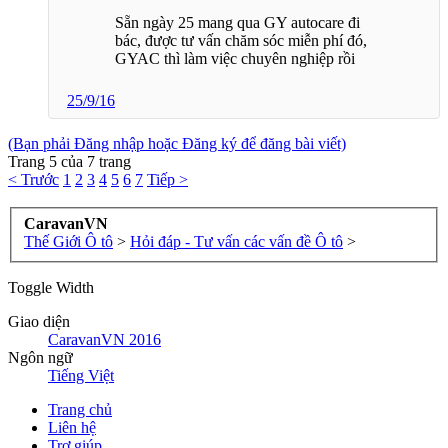
Sẵn ngày 25 mang qua GY autocare đi
bác, được tư vấn chăm sóc miễn phí đó,
GYAC thì làm việc chuyên nghiệp rồi
25/9/16
(Bạn phải Đăng nhập hoặc Đăng ký để đăng bài viết)
Trang 5 của 7 trang
< Trước
1
2
3
4
5
6
7
Tiếp >
CaravanVN
Thế Giới Ô tô
>
Hỏi đáp - Tư vấn các vấn đề Ô tô
>
Toggle Width
Giao diện
CaravanVN 2016
Ngôn ngữ
Tiếng Việt
Trang chủ
Liên hệ
Trợ giúp