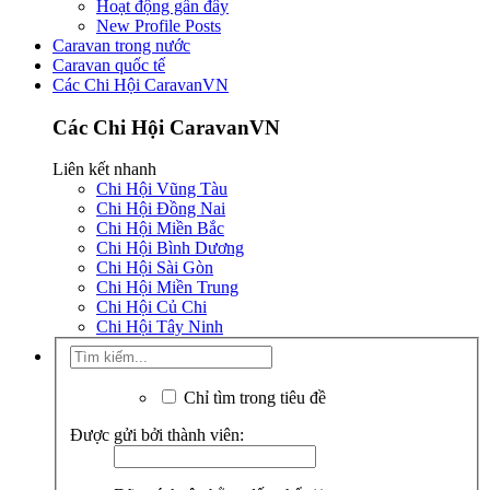
Hoạt động gần đây
New Profile Posts
Caravan trong nước
Caravan quốc tế
Các Chi Hội CaravanVN
Các Chi Hội CaravanVN
Liên kết nhanh
Chi Hội Vũng Tàu
Chi Hội Đồng Nai
Chi Hội Miền Bắc
Chi Hội Bình Dương
Chi Hội Sài Gòn
Chi Hội Miền Trung
Chi Hội Củ Chi
Chi Hội Tây Ninh
Chỉ tìm trong tiêu đề
Được gửi bởi thành viên: