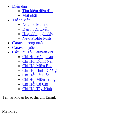
Diễn đàn
Tìm kiếm diễn đàn
Mới nhất
Thành viên
Notable Members
Đang trực tuyến
Hoạt động gần đây
New Profile Posts
Caravan trong nước
Caravan quốc tế
Các Chi Hội CaravanVN
Chi Hội Vũng Tàu
Chi Hội Đồng Nai
Chi Hội Miền Bắc
Chi Hội Bình Dương
Chi Hội Sài Gòn
Chi Hội Miền Trung
Chi Hội Củ Chi
Chi Hội Tây Ninh
Tên tài khoản hoặc địa chỉ Email:
Mật khẩu: