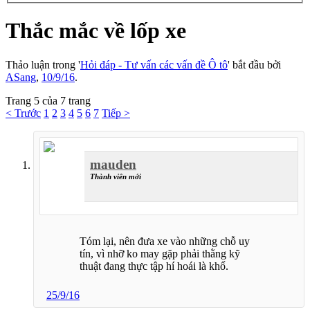
Thắc mắc về lốp xe
Thảo luận trong '
Hỏi đáp - Tư vấn các vấn đề Ô tô
' bắt đầu bởi
ASang
,
10/9/16
.
Trang 5 của 7 trang
< Trước
1
2
3
4
5
6
7
Tiếp >
mauden
Thành viên mới
Tóm lại, nên đưa xe vào những chỗ uy
tín, vì nhỡ ko may gặp phải thằng kỹ
thuật đang thực tập hí hoái là khổ.
25/9/16