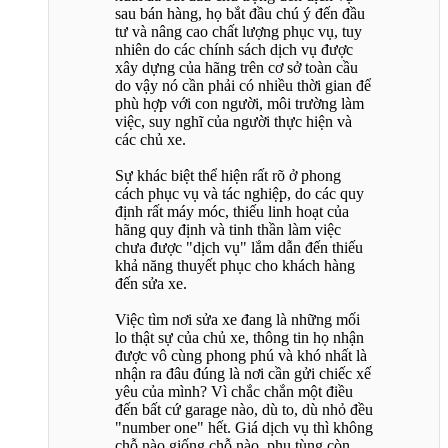
sau bán hàng, họ bắt đầu chú ý đến đầu
tư và nâng cao chất lượng phục vụ, tuy
nhiên do các chính sách dịch vụ được
xây dựng của hãng trên cơ sở toàn cầu
do vậy nó cần phải có nhiều thời gian để
phù hợp với con người, môi trường làm
việc, suy nghĩ của người thực hiện và
các chủ xe.
Sự khác biệt thể hiện rất rõ ở phong
cách phục vụ và tác nghiệp, do các quy
định rất máy móc, thiếu linh hoạt của
hãng quy định và tinh thần làm việc
chưa được "dịch vụ" lắm dẫn đến thiếu
khả năng thuyết phục cho khách hàng
đến sửa xe.
Việc tìm nơi sửa xe đang là những mối
lo thật sự của chủ xe, thông tin họ nhận
được vô cùng phong phú và khó nhất là
nhận ra đâu đúng là nơi cần gửi chiếc xế
yêu của mình? Vì chắc chắn một điều
đến bất cứ garage nào, dù to, dù nhỏ đều
"number one" hết. Giá dịch vụ thì không
chỗ nào giống chỗ nào, phụ tùng còn