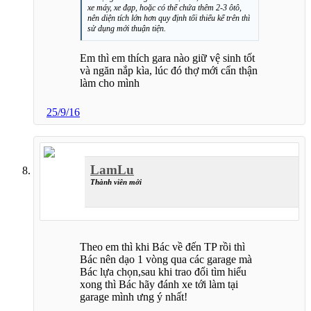
xe máy, xe đạp, hoặc có thể chứa thêm 2-3 ôtô,
nên diện tích lớn hơn quy định tối thiểu kể trên thì
sử dụng mới thuận tiện.
Em thì em thích gara nào giữ vệ sinh tốt
và ngăn nắp kìa, lúc đó thợ mới cẩn thận
làm cho mình
25/9/16
LamLu
Thành viên mới
Theo em thì khi Bác về đến TP rồi thì
Bác nên dạo 1 vòng qua các garage mà
Bác lựa chọn,sau khi trao đổi tìm hiểu
xong thì Bác hãy đánh xe tới làm tại
garage mình ưng ý nhất!