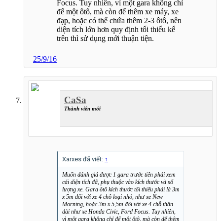
Focus. Tuy nhiên, vì một gara không chỉ
để một ôtô, mà còn để thêm xe máy, xe
đạp, hoặc có thể chứa thêm 2-3 ôtô, nên
diện tích lớn hơn quy định tối thiểu kể
trên thì sử dụng mới thuận tiện.
25/9/16
CaSa
Thành viên mới
Xarxes đã viết:
↑
Muốn đánh giá được 1 gara trước tiên phải xem
cái diện tích đã, phụ thuộc vào kích thước và số
lượng xe. Gara ôtô kích thước tối thiểu phải là 3m
x 5m đối với xe 4 chỗ loại nhỏ, như xe New
Morning, hoặc 3m x 5,5m đối với xe 4 chỗ thân
dài như xe Honda Civic, Ford Focus. Tuy nhiên,
vì một gara không chỉ để một ôtô, mà còn để thêm