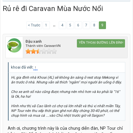
Rủ rê đi Caravan Mùa Nước Nổi
< Trước
1
←
4
5
6
7
8
9
Đậu xanh
Caravan HUYỀN THOẠI ĐƯỜNG LÊN ĐỈNH THẾ GI
Thành viên CaravanVN
khoai đã viết:
↑
Hi, gia đình nhà Khoai (4L) sẽ không ăn sáng ở rest stop Mekong vì
ăn trước ở nhà. Nhưng vẫn sẽ thích "ngắm" mọi người ăn uống ở đây.
Cho xe anh số nào cũng được nhưng nên nhỏ hơn và ko phải là "16"
là Ok, ha ha!
Hình như thị xã Cao lãnh có chợ cá lớn nhất và thú vị nhất miền Tây,
NP Tour nên thu xếp thời gian ghé nơi đây chừng 30-40 phút, có thể
chụp hình và mua cá ....vào Chủ nhật trước giờ về Saigon?
Anh ơi, chương trình này là của chung diễn đàn, NP Tour chỉ