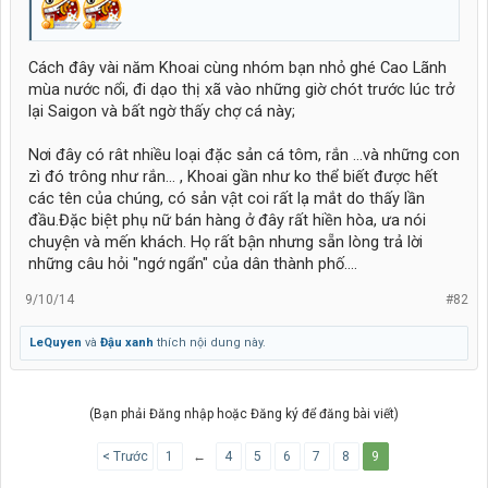
Cách đây vài năm Khoai cùng nhóm bạn nhỏ ghé Cao Lãnh
mùa nước nổi, đi dạo thị xã vào những giờ chót trước lúc trở
lại Saigon và bất ngờ thấy chợ cá này;
Nơi đây có rât nhiều loại đặc sản cá tôm, rắn ...và những con
zì đó trông như rắn... , Khoai gần như ko thể biết được hết
các tên của chúng, có sản vật coi rất lạ mắt do thấy lần
đầu.Đặc biệt phụ nữ bán hàng ở đây rất hiền hòa, ưa nói
chuyện và mến khách. Họ rất bận nhưng sẵn lòng trả lời
những câu hỏi "ngớ ngẩn" của dân thành phố....
9/10/14
#82
LeQuyen
và
Đậu xanh
thích nội dung này.
(Bạn phải Đăng nhập hoặc Đăng ký để đăng bài viết)
< Trước
1
←
4
5
6
7
8
9