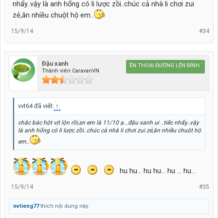
nhẩy..vậy là anh hổng có li lược zồi..chúc cả nhà li chơi zui
zẻ,ăn nhiều chuột hộ em..
15/9/14
#34
Đậu xanh
Caravan HUYỀN THOẠI ĐƯỜNG LÊN ĐỈNH THẾ GIỚ
Thành viên CaravanVN
vvt64 đã viết:
↑
chắc bác hột vịt lộn rồi,sn em là 11/10 ạ...đậu xanh ui ..tiếc nhẩy..vậy
là anh hổng có li lược zồi..chúc cả nhà li chơi zui zẻ,ăn nhiều chuột hộ
em..
hu hu... hu hu... hu ... hu...
15/9/14
#35
nvtieng77
thích nội dung này.