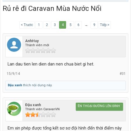
Rủ rê đi Caravan Mùa Nước Nổi
< Trước
1
2
3
4
5
6
→
9
Tiếp >
AnhHuy
Thành viên mới
Lan dau tien len dien dan nen chua biet gi het.
15/9/14
#31
Đậu xanh
thích nội dung này.
Đậu xanh
Caravan HUYỀN THOẠI ĐƯỜNG LÊN ĐỈNH THẾ GIỚ
Thành viên CaravanVN
Em xin phép được tổng kết sơ sơ đội hình đến thời điểm này