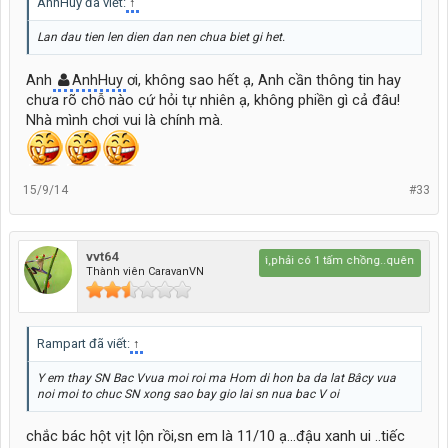
AnhHuy đã viết:
↑
Lan dau tien len dien dan nen chua biet gi het.
Anh
AnhHuy
ơi, không sao hết ạ, Anh cần thông tin hay
chưa rõ chỗ nào cứ hỏi tự nhiên ạ, không phiền gì cả đâu!
Nhà mình chơi vui là chính mà.
15/9/14
#33
vvt64
sống trên đời,phải có 1 tấm chồng..quên..1 tấm l
Thành viên CaravanVN
Rampart đã viết:
↑
Y em thay SN Bac Vvua moi roi ma Hom di hon ba da lat Bâcy vua
noi moi to chuc SN xong sao bay gio lai sn nua bac V oi
chắc bác hột vịt lộn rồi,sn em là 11/10 ạ...đậu xanh ui ..tiếc