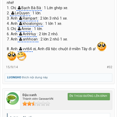
nhé!
1. Chị
Bạch Bà Bà
: 1 Lớn ghép xe.
2.
LeQuyen
: 1 lớn.
3. Anh
Rampart
: 2 lớn 3 nhỏ 1 xe.
4. Anh
khoalongvu
: 1 lớn 1 xe.
5. Chị
Annie
: 1 lớn.
6. Anh
AnhHuy
: 2 lớn 2 nhỏ.
7. Anh
anhhoan
: 2 lớn 2 nhỏ 1 xe.
8. Anh
vvt64
ơi, Anh đã tiệc chuột ở miền Tây đi ạ!
15/9/14
#32
LUONGHO
thích nội dung này.
Đậu xanh
Caravan HUYỀN THOẠI ĐƯỜNG LÊN ĐỈNH THẾ GIỚ
Thành viên CaravanVN