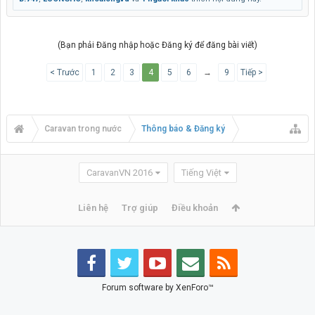
(Bạn phải Đăng nhập hoặc Đăng ký để đăng bài viết)
< Trước
1
2
3
4
5
6
→
9
Tiếp >
Caravan trong nước
Thông báo & Đăng ký
CaravanVN 2016
Tiếng Việt
Liên hệ
Trợ giúp
Điều khoản
Forum software by XenForo™