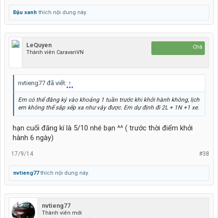
Đậu xanh
thích nội dung này.
LeQuyen
Chân thèm đấ
Thành viên CaravanVN
nvtieng77 đã viết:
↑
Em có thể đăng ký vào khoảng 1 tuần trước khi khởi hành không, lịch
em không thể sắp xếp xa như vậy được. Em dự định đi 2L + 1N +1 xe.
hạn cuối đăng kí là 5/10 nhé bạn ^^ ( trước thời điểm khởi
hành 6 ngày)
17/9/14
#38
nvtieng77
thích nội dung này.
nvtieng77
Thành viên mới