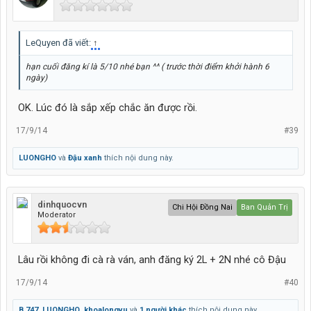
LeQuyen đã viết:
↑
hạn cuối đăng kí là 5/10 nhé bạn ^^ ( trước thời điểm khởi hành 6
ngày)
OK. Lúc đó là sắp xếp chắc ăn được rồi.
17/9/14
#39
LUONGHO
và
Đậu xanh
thích nội dung này.
dinhquocvn
Chi Hội Đồng Nai
Ban Quản Trị
Moderator
Lâu rồi không đi cà rà ván, anh đăng ký 2L + 2N nhé cô Đậu
17/9/14
#40
B.747
,
LUONGHO
,
khoalongvu
và
1 người khác
thích nội dung này.