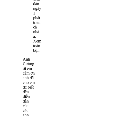
đàn
ngày
1
phát
triển
cả
nhà
ạ.
Xem
toàn
bộ...
Anh
Cường
ơi em
cảm ơn
anh đã
cho em
dc biết
đến
diễn
đàn
của
các
anh