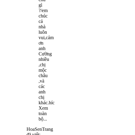
gì
?/em
chúc
cả
nhà
luôn
vui,cảm
ơn
anh
Cường
nhiều
,chị
mộc
châu
,và
các
anh
chị
khác.híc
Xem
toàn
bộ...
HoaSenTrang
đã viết: