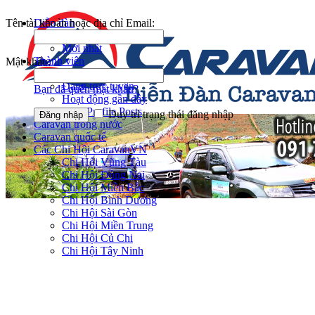
Tên tài khoản hoặc địa chỉ Email:
Diễn đàn
Tìm kiếm diễn đàn
Mới nhất
Thành viên
Mật khẩu:
Notable Members
Đang trực tuyến
Bạn đã quên mật khẩu?
Hoạt động gần đây
New Profile Posts
Duy trì trạng thái đăng nhập
Caravan trong nước
Caravan quốc tế
Các Chi Hội CaravanVN
Chi Hội Vũng Tàu
Chi Hội Đồng Nai
Chi Hội Miền Bắc
Chi Hội Bình Dương
Chi Hội Sài Gòn
Chi Hội Miền Trung
Chi Hội Củ Chi
Chi Hội Tây Ninh