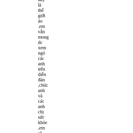
là
thế
giới
áo
.em
vẫn
mong
dc
xem
ngó
các
anh
trên
diễn
đàn
,chúc
anh
và
các
anh
chị
sức
khỏe
,em