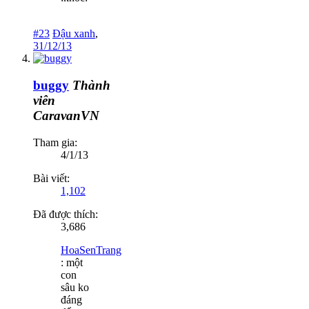
#23
Đậu xanh
,
31/12/13
buggy
Thành
viên
CaravanVN
Tham gia:
4/1/13
Bài viết:
1,102
Đã được thích:
3,686
HoaSenTrang
: một
con
sâu ko
đáng