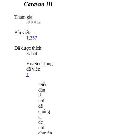
Caravan HUYỀN THOẠI ĐƯỜNG LÊN ĐỈNH T
Tham gia:
3/10/12
Bài viết:
1,257
Đã được thích:
3,174
HoaSenTrang
đã viết:
↑
Diễn
đàn
là
nơi
để
chúng
ta
dc
nói
chuyện