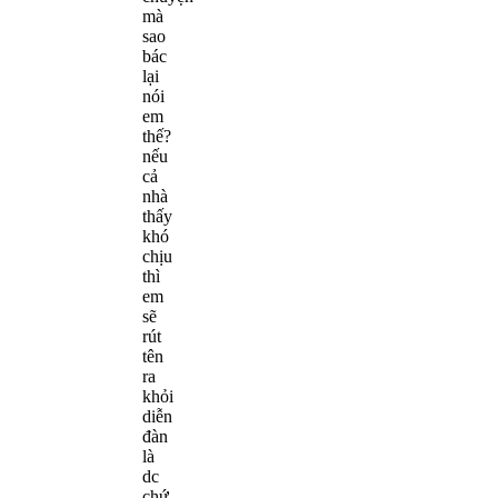
mà
sao
bác
lại
nói
em
thế?
nếu
cả
nhà
thấy
khó
chịu
thì
em
sẽ
rút
tên
ra
khỏi
diễn
đàn
là
dc
chứ