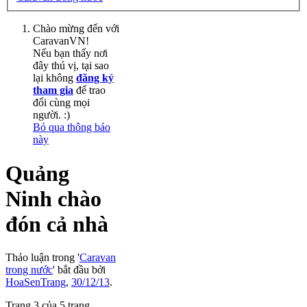
Chào mừng đến với
CaravanVN!
Nếu bạn thấy nơi
đây thú vị, tại sao
lại không
đăng ký
tham gia
để trao
đổi cùng mọi
người. :)
Bỏ qua thông báo
này
Quảng
Ninh chào
đón cả nhà
Thảo luận trong '
Caravan
trong nước
' bắt đầu bởi
HoaSenTrang
,
30/12/13
.
Trang 3 của 5 trang