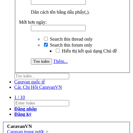
Dãn cách tên bằng dấu phẩy(,).
Mới hơn ngày:
Search this thread only
Search this forum only
Hiển thị kết quả dạng Chủ đề
Thêm...
Caravan quốc tế
Các Chi Hội CaravanVN
1
/
10
Đăng nhập
Đăng ký
CaravanVN
Caravan trong nước
>