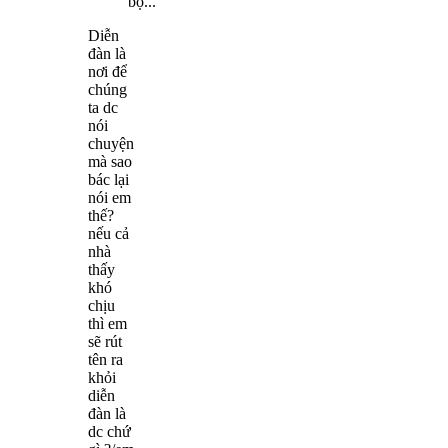
bộ...
Diễn
đàn là
nơi để
chúng
ta dc
nói
chuyện
mà sao
bác lại
nói em
thế?
nếu cả
nhà
thấy
khó
chịu
thì em
sẽ rút
tên ra
khỏi
diễn
đàn là
dc chứ