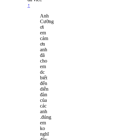
↑
Anh
Cường
ơi
em
cảm
ơn
anh
đã
cho
em
dc
biết
đến
diễn
đàn
của
các
anh
.đúng
em
ko
nghĩ
đây