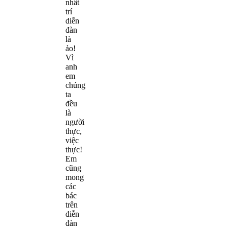
nhất
trí
diễn
đàn
là
ảo!
Vì
anh
em
chúng
ta
đều
là
người
thực,
việc
thực!
Em
cũng
mong
các
bác
trên
diễn
đàn