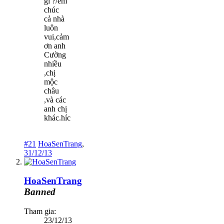
gì ?/em
chúc
cả nhà
luôn
vui,cảm
ơn anh
Cường
nhiều
,chị
mộc
châu
,và các
anh chị
khác.híc
#21
HoaSenTrang
,
31/12/13
HoaSenTrang
Banned
Tham gia:
23/12/13