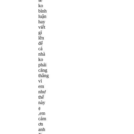
sẽ
ko
bình
luận
hay
viết
gì
lên
để
cả
nhà
ko
phải
căng
thẳng
vì
em
như
thế
này
ạ
,em
cảm
ơn
anh