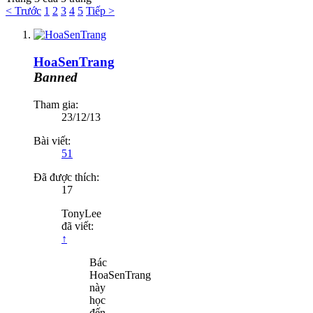
< Trước
1
2
3
4
5
Tiếp >
HoaSenTrang
Banned
Tham gia:
23/12/13
Bài viết:
51
Đã được thích:
17
TonyLee
đã viết:
↑
Bác
HoaSenTrang
này
học
đến