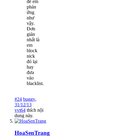
để em
phản
ứng
như
vậy.
Đơn
giản
nhất là
em
block
nick
đó lại
hay
đưa
vào
blacklist.
#24
buggy
,
31/12/13
vvt64
thích nội
dung này.
HoaSenTrang