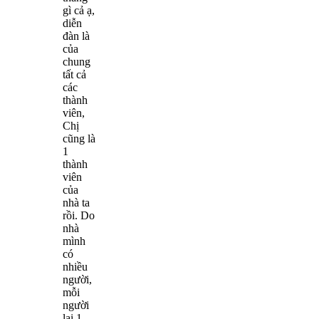
gì cả ạ,
diễn
đàn là
của
chung
tất cả
các
thành
viên,
Chị
cũng là
1
thành
viên
của
nhà ta
rồi. Do
nhà
mình
có
nhiều
người,
mỗi
người
lại 1