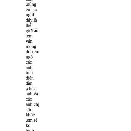
.đúng
em ko
nghĩ
đây là
thế
giới áo
.em
vẫn
mong
dc xem
ngó
các
anh
trên
diễn
đàn
,chúc
anh và
các
anh chị
sức
khỏe
,em sẽ
ko
bình