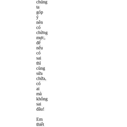
chúng
ta
góp
ý
nên
có
chừng
mực,
để
nếu
có
sai
thì
cùng
sửa
chữa,
có
ai
mà
không
sai
đâu!
Em
thiết