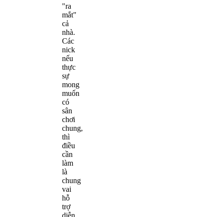
"ra
mắt"
cả
nhà.
Các
nick
nếu
thực
sự
mong
muốn
có
sân
chơi
chung,
thì
điều
cần
làm
là
chung
vai
hỗ
trợ
diễn