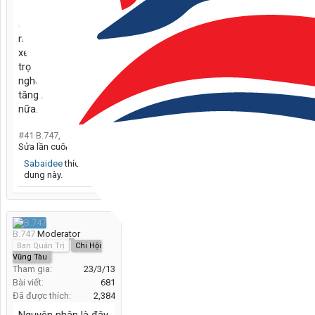
Nhưng nhiều anh
em vẫn nghi ngờ
nhau vì không biết
xe nào nhận cứu
trợ thuốc men, mà
nghe đâu có cả
tăng lực, kích ... bò
nữa.
#41
B.747
,
16/7/14
Sửa lần cuối:
17/7/14
Sabaidee
thích nội
dung này.
B.747
Moderator
Ban Quản Trị
Chi Hội
Vũng Tàu
Tham gia:
23/3/13
Bài viết:
681
Đã được thích:
2,384