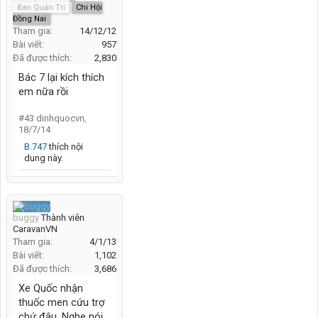
Ban Quản Trị
Chi Hội
Đồng Nai
Tham gia:
14/12/12
Bài viết:
957
Đã được thích:
2,830
Bác 7 lại kích thích
em nữa rồi
#43
dinhquocvn
,
18/7/14
B.747
thích nội
dung này.
buggy
Thành viên
CaravanVN
Tham gia:
4/1/13
Bài viết:
1,102
Đã được thích:
3,686
Xe Quốc nhận
thuốc men cứu trợ
chứ đâu. Nghe nói