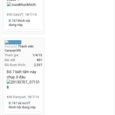
#45
SalaVT
,
18/7/14
B.747
thích nội
dung này.
Rampart
Thành viên
CaravanVN
Tham gia:
1/4/13
Bài viết:
851
Đã được thích:
2,337
Đố 7 biết tấm này
chụp ở đâu
#46
Rampart
,
18/7/14
B.747
và
teoVT
thích nội dung này.