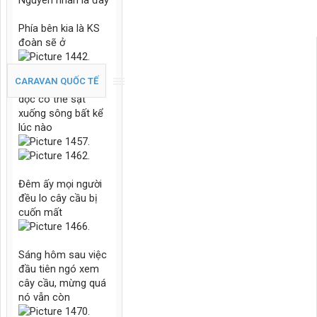
Nguyên nhân là đây
Phía bên kia là KS
đoàn sẽ ở
CARAVAN QUỐC TẾ
Sân KS bị vết nứt
dọc có thể sạt
xuống sông bất kể
lúc nào
Đêm ấy mọi người
đều lo cây cầu bị
cuốn mất
Sáng hôm sau việc
đầu tiên ngó xem
cây cầu, mừng quá
nó vẫn còn