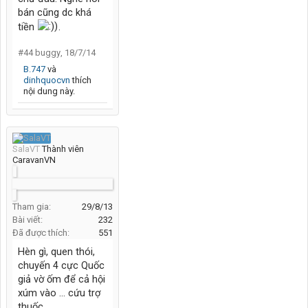
bán cũng dc khá
tiền
.
#44
buggy
,
18/7/14
B.747
và
dinhquocvn
thích
nội dung này.
SalaVT
Thành viên
CaravanVN
The time will never come back
Tham gia:
29/8/13
Bài viết:
232
Đã được thích:
551
Hèn gì, quen thói,
chuyến 4 cực Quốc
giả vờ ốm để cả hội
xúm vào ... cứu trợ
thuốc ...