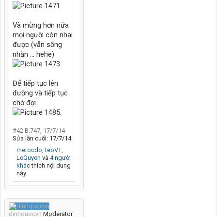
Và mừng hơn nữa
mọi người còn nhai
được (vẫn sống
nhăn ... hehe)
Để tiếp tục lên
đường và tiếp tục
chờ đợi
#42
B.747
,
17/7/14
Sửa lần cuối:
17/7/14
metocdo
,
teoVT
,
LeQuyen
và
4 người
khác
thích nội dung
này.
dinhquocvn
Moderator