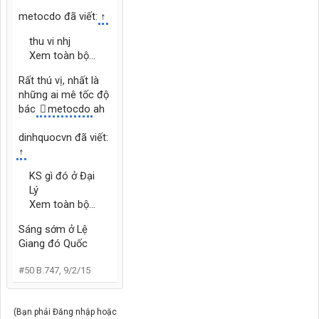
metocdo đã viết:
↑
thu vi nhj
Xem toàn bộ...
Rất thú vị, nhất là
những ai mê tốc độ
bác
metocdo
ah
dinhquocvn đã viết:
↑
KS gì đó ở Đại
Lý
Xem toàn bộ...
Sáng sớm ở Lệ
Giang đó Quốc
#50
B.747
,
9/2/15
(Bạn phải Đăng nhập hoặc