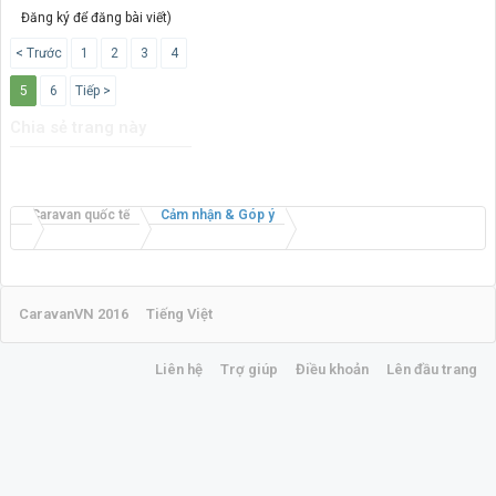
Đăng ký để đăng bài viết)
< Trước
1
2
3
4
5
6
Tiếp >
Chia sẻ trang này
Caravan quốc tế
Cảm nhận & Góp ý
CaravanVN 2016
Tiếng Việt
Liên hệ
Trợ giúp
Điều khoản
Lên đầu trang