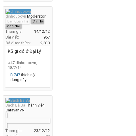
dinhquocvn
Moderator
Ban Quản Trị
Chi Hội
Đồng Nai
Tham gia:
14/12/12
Bài viết:
957
Đã được thích:
2,830
KS gì đó ở Đại Lý
#47
dinhquocvn
,
18/7/14
B.747
thích nội
dung này.
Bạch Bà Bà
Thành viên
CaravanVN
Trái đất ba phần tư nước mắt - Đi như giọt lệ g
Tham gia:
23/12/12