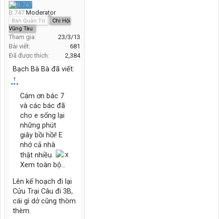
B.747
Moderator
Ban Quản Trị
Chi Hội
Vũng Tàu
Tham gia:
23/3/13
Bài viết:
681
Đã được thích:
2,384
Bạch Bà Bà đã viết:
↑
Cám ơn bác 7
và các bác đã
cho e sống lại
những phút
giây bồi hồi! E
nhớ cả nhà
thật nhiều.
Xem toàn bộ...
Lên kế hoạch đi lại
Cửu Trại Câu đi 3B,
cái gì dở cũng thòm
thèm.