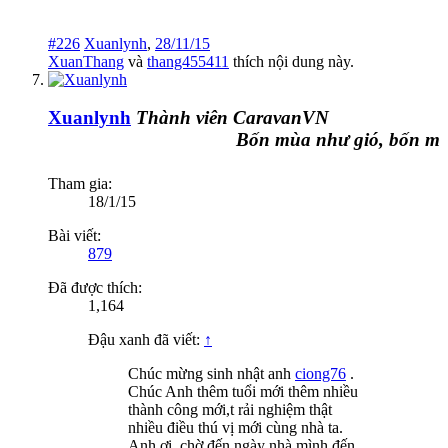
#226
Xuanlynh
,
28/11/15
XuanThang
và
thang455411
thích nội dung này.
Xuanlynh
Thành viên CaravanVN
Bốn mùa như gió, bốn mùa 
Tham gia:
18/1/15
Bài viết:
879
Đã được thích:
1,164
Đậu xanh đã viết:
↑
Chúc mừng sinh nhật anh
ciong76
.
Chúc Anh thêm tuổi mới thêm nhiều
thành công mới,t rải nghiệm thật
nhiều điều thú vị mới cùng nhà ta.
Anh ơi, chờ đến ngày nhà mình đến