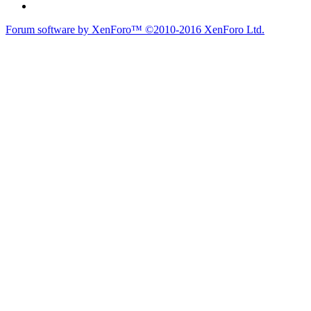
Forum software by XenForo™
©2010-2016 XenForo Ltd.
du lich
du lịch
caravan
teambuilding
du lịch
du lich
Diễn đàn
Liên kết nhanh
Tìm kiếm diễn đàn
Mới nhất
Thành viên
Liên kết nhanh
Notable Members
Đang trực tuyến
Hoạt động gần đây
New Profile Posts
Các Chi Hội CaravanVN
Liên kết nhanh