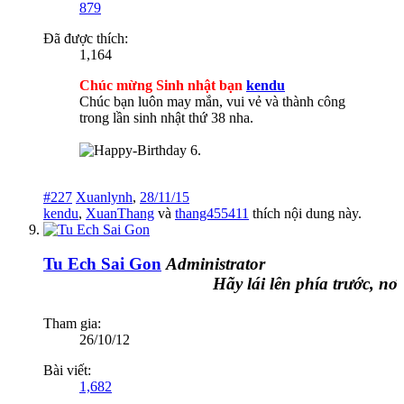
879
Đã được thích:
1,164
Chúc mừng Sinh nhật bạn
kendu
Chúc bạn luôn may mắn, vui vẻ và thành công
trong lần sinh nhật thứ 38 nha.
#227
Xuanlynh
,
28/11/15
kendu
,
XuanThang
và
thang455411
thích nội dung này.
Tu Ech Sai Gon
Administrator
Hãy lái lên phía trước, nơi đó
Tham gia:
26/10/12
Bài viết:
1,682