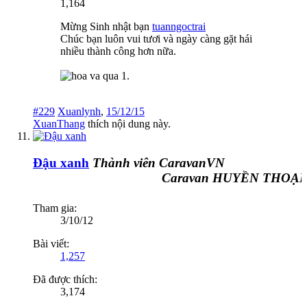
1,164
Mừng Sinh nhật bạn
tuanngoctrai
Chúc bạn luôn vui tươi và ngày càng gặt hái
nhiều thành công hơn nữa.
#229
Xuanlynh
,
15/12/15
XuanThang
thích nội dung này.
Đậu xanh
Thành viên CaravanVN
Caravan HUYỀN THOẠI 
Tham gia:
3/10/12
Bài viết:
1,257
Đã được thích:
3,174