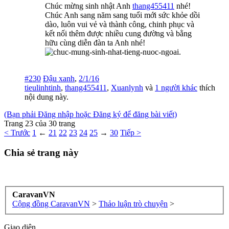
Chúc mừng sinh nhật Anh
thang455411
nhé!
Chúc Anh sang năm sang tuổi mới sức khỏe dồi
dào, luôn vui vẻ và thành công, chinh phục và
kết nối thêm được nhiều cung đường và bằng
hữu cùng diễn đàn ta Anh nhé!
#230
Đậu xanh
,
2/1/16
tieulinhtinh
,
thang455411
,
Xuanlynh
và
1 người khác
thích
nội dung này.
(Bạn phải Đăng nhập hoặc Đăng ký để đăng bài viết)
Trang 23 của 30 trang
< Trước
1
←
21
22
23
24
25
→
30
Tiếp >
Chia sẻ trang này
CaravanVN
Cộng đồng CaravanVN
>
Thảo luận trò chuyện
>
Giao diện