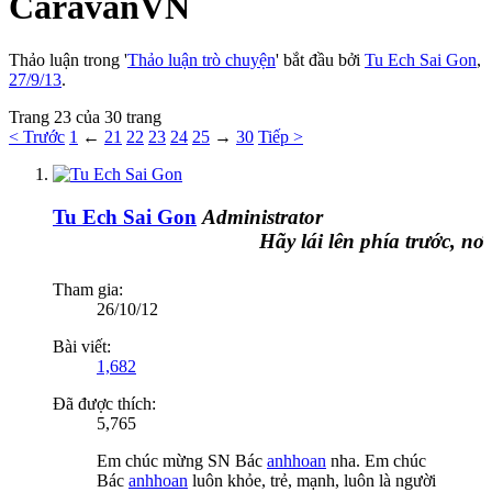
CaravanVN
Thảo luận trong '
Thảo luận trò chuyện
' bắt đầu bởi
Tu Ech Sai Gon
,
27/9/13
.
Trang 23 của 30 trang
< Trước
1
←
21
22
23
24
25
→
30
Tiếp >
Tu Ech Sai Gon
Administrator
Hãy lái lên phía trước, nơi đó
Tham gia:
26/10/12
Bài viết:
1,682
Đã được thích:
5,765
Em chúc mừng SN Bác
anhhoan
nha. Em chúc
Bác
anhhoan
luôn khỏe, trẻ, mạnh, luôn là người