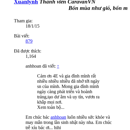
Xuanlynh
Thành viên CaravanVN
Bốn mùa như gió, bốn mùa 
Tham gia:
18/1/15
Bài viết:
879
Đã được thích:
1,164
anhhoan đã viết:
↑
Cảm ơn 4E và gia đình mình rất
nhiều nhiều nhiều đã nhớ tới ngày
sn của mình. Mong gia đình mình
ngày càng phát triển và hoành
tráng,tạo dư âm và uy tín, vươn ra
khắp mọi nơi.
Xem toàn bộ...
Em chúc bác
anhhoan
luôn nhiều sức khỏe và
may mắn trong lần sinh nhật này nha. Em chúc
trễ xíu bác ơi... hihi