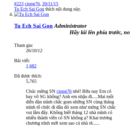
#223
ciong76
,
20/11/15
Tu Ech Sai Gon
thích nội dung này.
Tu Ech Sai Gon
Administrator
Hãy lái lên phía trước, nơi đó
Tham gia:
26/10/12
Bài viết:
1,682
Đã được thích:
5,765
Chúc mừng SN
ciong76
nhé! Bữa nay Em có
bay vô SG không? Anh em nhậu đi.....Mai mốt
diễn đàn mình chắc gom những SN cùng tháng
mình tổ chức đi đâu đó xem như mừng SN chắc
vui lắm đây. Không biết tháng 12 nhà mình có
nhiều thành viên có SN không ạ? Khai trương
chương trình mới xem sao cả nhà ơi......