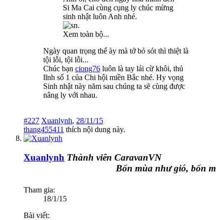
Si Ma Cai cùng cụng ly chúc mừng
sinh nhật luôn Anh nhé.
Xem toàn bộ...
Ngày quan trọng thế ày mà tớ bỏ sót thì thiệt là
tội lỗi, tội lỗi...
Chúc bạn
ciong76
luôn là tay lái cừ khôi, thủ
lĩnh số 1 của Chi hội miền Bắc nhé. Hy vọng
Sinh nhật này năm sau chúng ta sẽ cùng được
nâng ly với nhau.
#227
Xuanlynh
,
28/11/15
thang455411
thích nội dung này.
Xuanlynh
Thành viên CaravanVN
Bốn mùa như gió, bốn mùa 
Tham gia:
18/1/15
Bài viết: