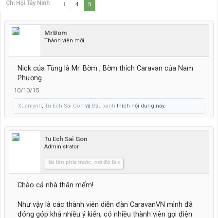
Chi Hội Tây Ninh
< Trước
1
2
3
4
5
MrBom
Thành viên mới
Nick của Tùng là Mr. Bờm , Bờm thích Caravan của Nam
Phương .
10/10/15
Xuanlynh
,
Tu Ech Sai Gon
và
Đậu xanh
thích nội dung này.
Tu Ech Sai Gon
Administrator
Hãy lái lên phía trước, nơi đó là cả bầu trời xanh.....
Chào cả nhà thân mếm!
Như vậy là các thành viên diễn đàn CaravanVN mình đã
đóng góp khá nhiều ý kiến, có nhiều thành viên gọi điện