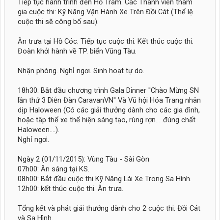
Tiếp tục hành trình đến Hồ Tràm. Các Thành viên tham
gia cuộc thi: Kỹ Năng Vận Hành Xe Trên Đồi Cát (Thể lệ
cuộc thi sẽ công bố sau).
Ăn trưa tại Hồ Cóc. Tiếp tục cuộc thi. Kết thúc cuộc thi.
Đoàn khởi hành về TP. biển Vũng Tàu.
Nhận phòng. Nghỉ ngơi. Sinh hoạt tự do.
18h30: Bắt đầu chương trình Gala Dinner ''Chào Mừng SN
lần thứ 3 Diễn Đàn CaravanVN'' Và Vũ hội Hóa Trang nhân
dịp Haloween (Có các giải thưởng dành cho các gia đình,
hoặc tập thể xe thể hiện sáng tạo, rùng rợn.....đúng chất
Haloween....).
Nghỉ ngơi.
Ngày 2 (01/11/2015): Vùng Tàu - Sài Gòn
07h00: Ăn sáng tại KS.
08h00: Bắt đầu cuộc thi Kỹ Năng Lái Xe Trong Sa Hình.
12h00: kết thúc cuộc thi. Ăn trưa.
Tổng kết và phát giải thưởng dành cho 2 cuộc thi: Đồi Cát
và Sa Hình.