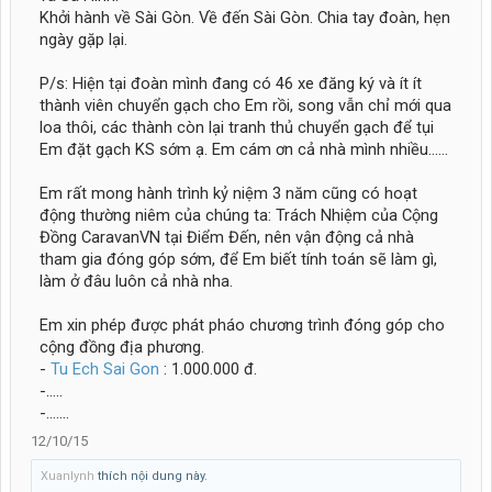
Khởi hành về Sài Gòn. Về đến Sài Gòn. Chia tay đoàn, hẹn
ngày gặp lại.
P/s: Hiện tại đoàn mình đang có 46 xe đăng ký và ít ít
thành viên chuyển gạch cho Em rồi, song vẫn chỉ mới qua
loa thôi, các thành còn lại tranh thủ chuyển gạch để tụi
Em đặt gạch KS sớm ạ. Em cám ơn cả nhà mình nhiều......
Em rất mong hành trình kỷ niệm 3 năm cũng có hoạt
động thường niêm của chúng ta: Trách Nhiệm của Cộng
Đồng CaravanVN tại Điểm Đến, nên vận động cả nhà
tham gia đóng góp sớm, để Em biết tính toán sẽ làm gì,
làm ở đâu luôn cả nhà nha.
Em xin phép được phát pháo chương trình đóng góp cho
cộng đồng địa phương.
-
Tu Ech Sai Gon
: 1.000.000 đ.
-.....
-.......
12/10/15
Xuanlynh
thích nội dung này.