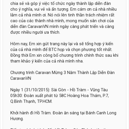
chia sẻ và góp ý việc tổ chức ngày thành lập diễn đàn
cho ý nghĩa, vui vẻ và ấn tượng. Em cám ơn cả nhà nhiều
lắm cả nhà mình ơi. Nó nói lên tinh thần trách nhiệm rất
cao của các thành nhà mình, mong muốn sân chơi của
diễn đàn CaravanVN mình ngày càng phát triển và càng
được nhiều người ưa thích.
Hôm nay, Em xin gút trang này lại và sẽ tổng hợp ý kiến
của cả nhà mình để BTC họp và chọn phương tốt nhất.
Đồng thời Em xin công bố chương trình chính thức sau khi
tham khảo ý kiến của cả nhà mình nha.
Chương trình Caravan Mừng 3 Năm Thành Lập Diễn Đàn
CaravanVN
Ngày 1 (31/10/2015): Sài Gòn - Hồ Tràm - Vũng Tàu
05h30: Đoàn xuất phát từ 58C Hoàng Hoa Thám, P.7,
Q.Bình Thạnh, TP.HCM.
Khởi hành đi Hồ Tràm. Đoàn ăn sáng tại Bánh Canh Long
Hương.