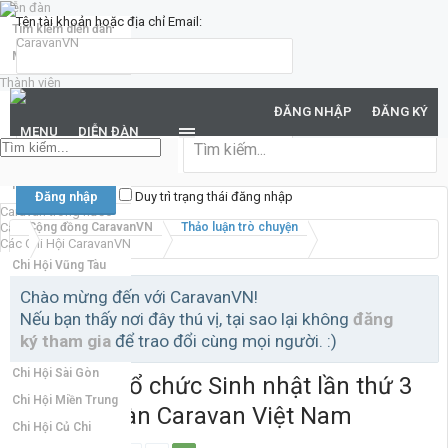
Diễn đàn
Tên tài khoản hoặc địa chỉ Email:
Tìm kiếm diễn đàn
Mới nhất
Thành viên
Mật khẩu:
Notable Members
ĐĂNG NHẬP
ĐĂNG KÝ
Đang trực tuyến
MENU
DIỄN ĐÀN
Hoạt động gần đây
Bạn đã quên mật khẩu?
New Profile Posts
Duy trì trạng thái đăng nhập
Caravan trong nước
Caravan quốc tế
Cộng đồng CaravanVN
Thảo luận trò chuyện
Các Chi Hội CaravanVN
Chi Hội Vũng Tàu
Chi Hội Đồng Nai
Chào mừng đến với CaravanVN!
Nếu bạn thấy nơi đây thú vị, tại sao lại không
đăng
Chi Hội Miền Bắc
ký tham gia
để trao đổi cùng mọi người. :)
Chi Hội Bình Dương
Chi Hội Sài Gòn
Lấy ý kiến tổ chức Sinh nhật lần thứ 3
Chi Hội Miền Trung
của Diễn Đàn Caravan Việt Nam
Chi Hội Củ Chi