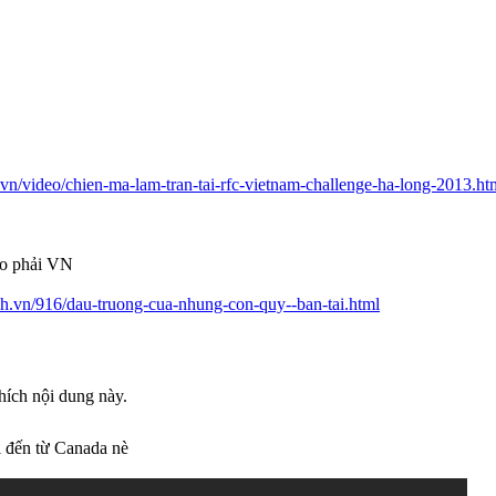
v.vn/video/chien-ma-lam-tran-tai-rfc-vietnam-challenge-ha-long-2013.ht
 ko phải VN
esh.vn/916/dau-truong-cua-nhung-con-quy--ban-tai.html
hích nội dung này.
 đến từ Canada nè