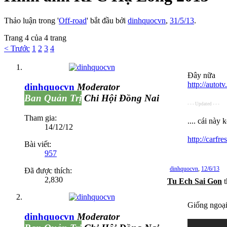
Thảo luận trong '
Off-road
' bắt đầu bởi
dinhquocvn
,
31/5/13
.
Trang 4 của 4 trang
< Trước
1
2
3
4
Đây nữa
http://autot
dinhquocvn
Moderator
Ban Quản Trị
Chi Hội Đồng Nai
- - - Updated - - -
Tham gia:
.... cái này
14/12/12
http://carfr
Bài viết:
957
dinhquocvn
,
12/6/13
Đã được thích:
2,830
Tu Ech Sai Gon
t
Giống ngoại
dinhquocvn
Moderator