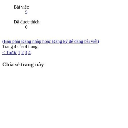
Bài viết:
5
Đã được thích:
0
(Bạn phải Đăng nhập hoặc Đăng ký để đăng bài viết)
Trang 4 của 4 trang
< Trước
1
2
3
4
Chia sẻ trang này