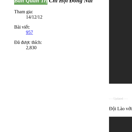
Ban Quản Trị
Chi Hội Đồng Nai
Tham gia:
14/12/12
Bài viết:
957
Đã được thích:
2,830
- - - Updated - - -
Đội Lào vớ