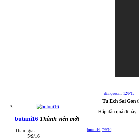
dinhquocvn
,
12/6/13
Tu Ech Sai Gon
t
Hấp dẫn quá đi này
butuni16
Thành viên mới
butuni16
,
7/9/16
Tham gia:
5/9/16