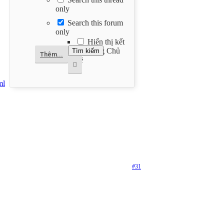
only
Search this forum
only
Hiển thị kết
quả dạng Chủ
Thêm...
đề
ml
#31