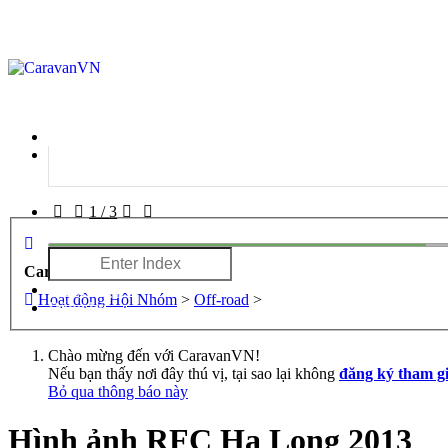
1
/
3
CaravanVN
Đăng nhập
Hoạt động Hội Nhóm
>
Off-road
>
Đăng ký
Chào mừng đến với CaravanVN!
Nếu bạn thấy nơi đây thú vị, tại sao lại không
đăng ký tham g
Bỏ qua thông báo này
Hình ảnh RFC Hạ Long 2013