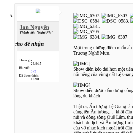
Jon Nguyễn
Thành viên "Nghé Nhi"
về, cho để nhận
Một trong những điểm nhấn ấn 
Trương Nghệ Mưu.
Tham gia:
23/8/15
Bài viết:
Show diễn kéo dài hơn một tiếng 
573
nổi tiếng của vùng đất Lệ Gian
Đã được thích:
1,090
Show diễn được dàn dựng công p
lòng du khách
Thật ra, Ấn tượng Lệ Giang là 
cùng tên Ấn tượng…, khởi đầu 
núi và dòng sông Quế Lâm, thu
khách du lịch và Ấn tượng Lưu
của vở nhạc kịch ngoài trời đầ