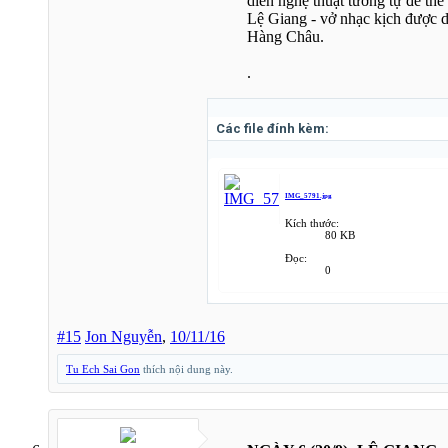
diễn nghệ thuật tương tự để th
Lệ Giang - vở nhạc kịch được 
Hàng Châu.
.
Các file đính kèm:
IMG_5791.jpg
Kích thước:
80 KB
Đọc:
0
#15
Jon Nguyễn
,
10/11/16
Tu Ech Sai Gon
thích nội dung này.