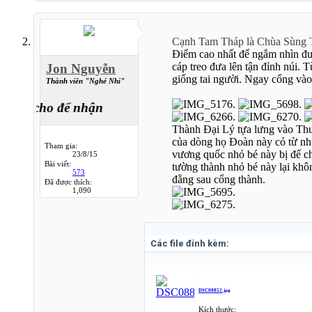
Cạnh Tam Tháp là Chùa Sùng T
Điểm cao nhất để ngắm nhìn đư
cáp treo đưa lên tận đỉnh núi.
Jon Nguyễn
giống tai người. Ngay cổng vào
Thành viên "Nghé Nhi"
về, cho để nhận
Thành Đại Lý tựa lưng vào Thư
của dòng họ Đoàn này có từ nh
Tham gia:
vương quốc nhỏ bé này bị đế 
23/8/15
Bài viết:
tường thành nhỏ bé này lại khô
573
đằng sau cổng thành.
Đã được thích:
1,090
Các file đính kèm:
DSC08852.jpg
Kích thước: