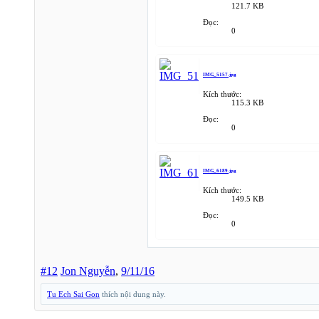
121.7 KB
Đọc:
0
IMG_5157.jpg
Kích thước:
115.3 KB
Đọc:
0
IMG_6189.jpg
Kích thước:
149.5 KB
Đọc:
0
#12
Jon Nguyễn
,
9/11/16
Tu Ech Sai Gon
thích nội dung này.