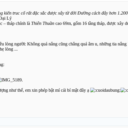
g kiến truc cổ rất đặc sắc được xây từ đời Ðường cách đây hơn 1.20
Đại Lý
c – tháp chính là
Thiên Thuần
cao 69m, gốm 16 tầng tháp, được xây d
iều lòng người: Không quá nắng cũng chẳng quá âm u, những tia nắng
ẹ lòng ...
ượng như thế, em xin phép bật mí cái bí mật đây ạ