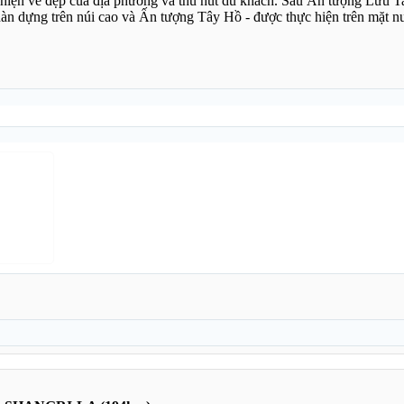
ể hiện vẻ đẹp của địa phương và thu hút du khách. Sau Ấn tượng Lưu 
dàn dựng trên núi cao và Ấn tượng Tây Hồ - được thực hiện trên mặt 