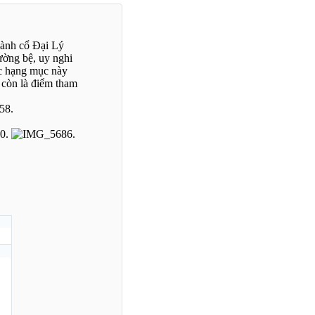
hành cổ Đại Lý
ường bệ, uy nghi
ác hạng mục này
 còn là điểm tham