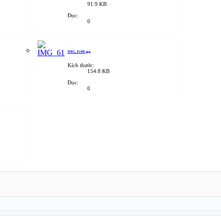
91.9 KB
Đọc:
0
IMG_6188.jpg
Kích thước:
154.8 KB
Đọc:
0