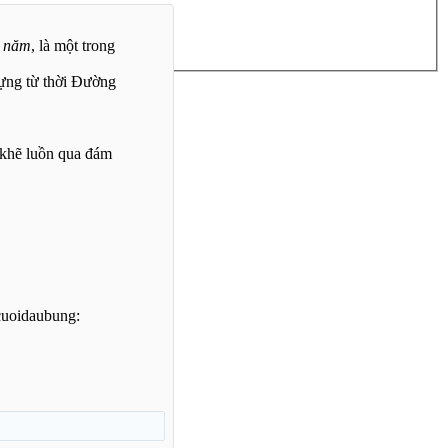
0 năm
, là một trong
ựng từ thời Đường
 khẽ luồn qua đám