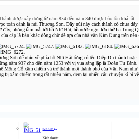
hánh được xây dựng từ năm 834 đến năm 840 được bảo tồn khá tốt.
ợc toàn cảnh là núi Thương Sơn. Dãy núi này cách thành cổ chưa đầy 
 Từ đây, phóng tầm mắt tới hồ Nhĩ Hải, hồ nước ngọt lớn thứ ba Trung 
 của cáp là bản khắc dòng chữ đề tựa của nhà văn Kim Dung trên nền 
ơng Sơn để nhìn về phía hồ Nhĩ Hải từng có tên Diệp Du thành hoặc 
ững năm 937 cho đến năm 1253 với vị vua sáng lập là Đoàn Tư Bình
chế Mông Cổ xâm chiếm và trở thành một thành phố của Vân Nam như
ng bị xâm chiếm trong rất nhiều năm, đem lại nhiều câu chuyện kì bí 
IMG_5129.jpg
Kích thước: