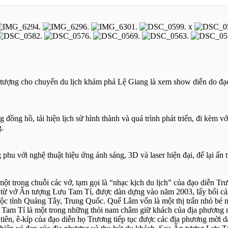
x
tượng cho chuyến du lịch khám phá Lệ Giang là xem show diễn do đạo
đồng hồ, tái hiện lịch sử hình thành và quá trình phát triển, đi kèm vớ
g.
hu với nghệ thuật hiệu ứng ánh sáng, 3D và laser hiện đại, để lại ấn
một trong chuỗi các vở, tạm gọi là “nhạc kịch du lịch” của đạo diễn 
từ vở Ấn tượng Lưu Tam Tỉ, được dàn dựng vào năm 2003, lấy bối cả
ộc tỉnh Quảng Tây, Trung Quốc. Quế Lâm vốn là một thị trấn nhỏ bé 
 Tam Tỉ là một trong những thỏi nam châm giữ khách của địa phương n
u tiên, ê-kíp của đạo diễn họ Trương tiếp tục được các địa phương mời