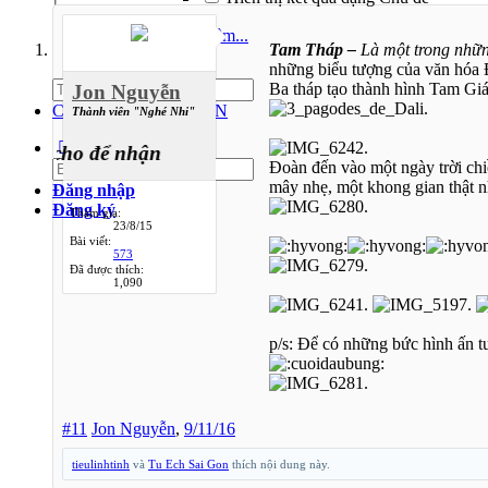
Thêm...
Tam Tháp –
Là một trong nhữn
những biểu tượng của văn hóa 
Ba tháp tạo thành hình Tam Giá
Jon Nguyễn
Các Chi Hội CaravanVN
Thành viên "Nghé Nhi"
1
/
10
về, cho để nhận
Đoàn đến vào một ngày trời ch
mây nhẹ, một khong gian thật nh
Đăng nhập
Đăng ký
Tham gia:
23/8/15
Bài viết:
573
Đã được thích:
1,090
p/s: Để có những bức hình ấn t
#11
Jon Nguyễn
,
9/11/16
tieulinhtinh
và
Tu Ech Sai Gon
thích nội dung này.