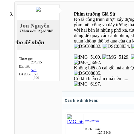
Phim trường Giã Sử
Đó là công trình được xây dựng
gồm một cổng và dãy tường thà
Jon Nguyễn
với hai bên là những phố xá, t
Thành viên "Nghé Nhi"
dùng để quay các cảnh phim, k
quan không thể bỏ qua của du k
về, cho để nhận
Tham gia:
23/8/15
Bài viết:
Không biết có cái giề mà anh 
573
Đã được thích:
1,090
Có khi biểu cảm quá nên .....
Các file đính kèm:
IMG_5698.jpg
Kích thước:
127.3 KB