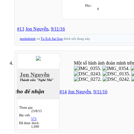
Đọc:
0
#13
Jon Nguyễn
,
9/11/16
tieulinhtinh
và
Tu Ech Sai Gon
thích nội dung này.
Một số hình ảnh đoàn mình trê
Jon Nguyễn
Thành viên "Nghé Nhi"
về, cho để nhận
#14
Jon Nguyễn
,
9/11/16
Tham gia:
23/8/15
Bài viết:
573
Đã được thích:
1,090