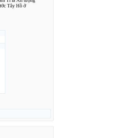
Tam Tỉ là Ấn tượng
nước Tây Hồ ở