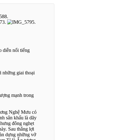
 diễn nổi tiếng
i những giai thoại
 tượng mạnh trong
Trương Nghệ Mưu có
nh sân khấu là dãy
nhưng đông nghẹt
ày. Sau thắng lợi
 dàn dựng những vở