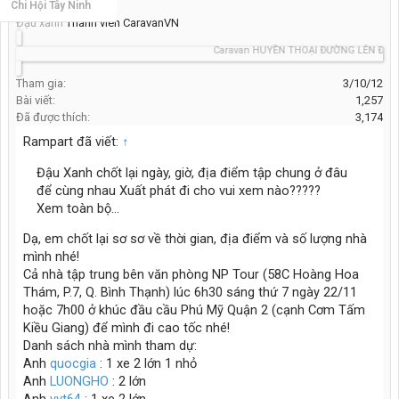
Chi Hội Tây Ninh
Đậu xanh
Thành viên CaravanVN
Caravan HUYỀN THOẠI ĐƯỜNG LÊN ĐỈNH T
Tham gia:
3/10/12
Bài viết:
1,257
Đã được thích:
3,174
Rampart đã viết:
↑
Đậu Xanh chốt lại ngày, giờ, địa điểm tập chung ở đâu
để cùng nhau Xuất phát đi cho vui xem nào?????
Xem toàn bộ...
Dạ, em chốt lại sơ sơ về thời gian, địa điểm và số lượng nhà
mình nhé!
Cả nhà tập trung bên văn phòng NP Tour (58C Hoàng Hoa
Thám, P.7, Q. Bình Thạnh) lúc 6h30 sáng thứ 7 ngày 22/11
hoặc 7h00 ở khúc đầu cầu Phú Mỹ Quận 2 (cạnh Cơm Tấm
Kiều Giang) để mình đi cao tốc nhé!
Danh sách nhà mình tham dự:
Anh
quocgia
: 1 xe 2 lớn 1 nhỏ
Anh
LUONGHO
: 2 lớn