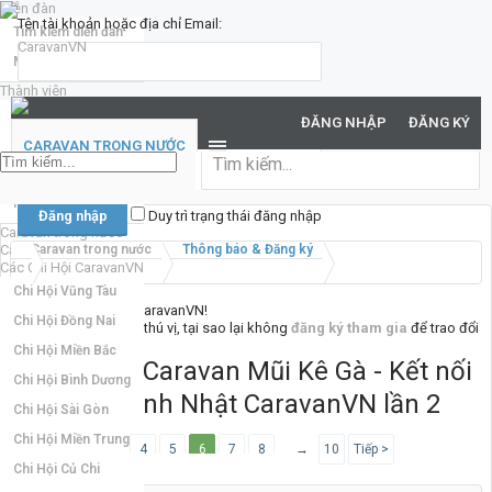
Diễn đàn
Tên tài khoản hoặc địa chỉ Email:
Tìm kiếm diễn đàn
Mới nhất
Thành viên
Mật khẩu:
Notable Members
ĐĂNG NHẬP
ĐĂNG KÝ
Đang trực tuyến
CARAVAN TRONG NƯỚC
Hoạt động gần đây
Bạn đã quên mật khẩu?
New Profile Posts
Duy trì trạng thái đăng nhập
Caravan trong nước
Caravan quốc tế
Caravan trong nước
Thông báo & Đăng ký
Các Chi Hội CaravanVN
Chi Hội Vũng Tàu
Chào mừng đến với CaravanVN!
Chi Hội Đồng Nai
Nếu bạn thấy nơi đây thú vị, tại sao lại không
đăng ký tham gia
để trao đổi
cùng mọi người. :)
Chi Hội Miền Bắc
Hành trình Caravan Mũi Kê Gà - Kết nối
Chi Hội Bình Dương
và Mừng Sinh Nhật CaravanVN lần 2
Chi Hội Sài Gòn
Chi Hội Miền Trung
< Trước
1
←
4
5
6
7
8
→
10
Tiếp >
Chi Hội Củ Chi