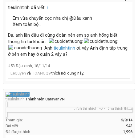
tieulinhtinh đã viết:
↑
Em vừa chuyển cọc nha chị @Đâu xanh
Xem toàn bộ...
Dạ, anh lần đầu đi cùng đoàn nên em sợ anh hổng biết
thông tin tài khoản...
Anh
tieulinhtinh
ơi, vậy Anh định tập trung
ở bên em hay ở quận 2 vậy ạ?
#53
Đậu xanh
,
18/11/14
LeQuyen
và
HOANGQ9
thích nội dung này.
tieulinhtinh
Thành viên CaravanVN
thích thì nhích, vợ không thích thì...ở nhà 
Tham gia:
6/9/14
Bài viết:
943
Đã được thích:
1,996