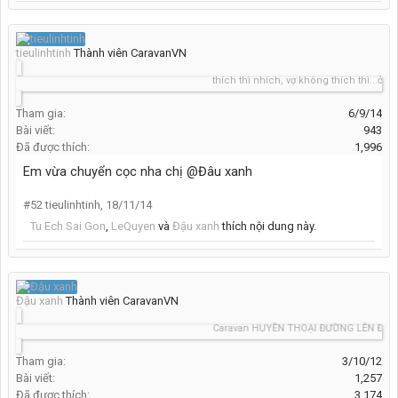
tieulinhtinh
Thành viên CaravanVN
thích thì nhích, vợ không thích thì...ở nhà 
Tham gia:
6/9/14
Bài viết:
943
Đã được thích:
1,996
Em vừa chuyển cọc nha chị @Đâu xanh
#52
tieulinhtinh
,
18/11/14
Tu Ech Sai Gon
,
LeQuyen
và
Đậu xanh
thích nội dung này.
Đậu xanh
Thành viên CaravanVN
Caravan HUYỀN THOẠI ĐƯỜNG LÊN ĐỈNH T
Tham gia:
3/10/12
Bài viết:
1,257
Đã được thích:
3,174