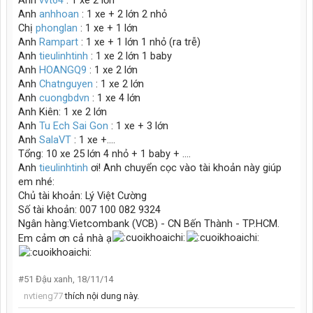
Anh
vvt64
: 1 xe 2 lớn
Anh
anhhoan
: 1 xe + 2 lớn 2 nhỏ
Chị
phonglan
: 1 xe + 1 lớn
Anh
Rampart
: 1 xe + 1 lớn 1 nhỏ (ra trễ)
Anh
tieulinhtinh
: 1 xe 2 lớn 1 baby
Anh
HOANGQ9
: 1 xe 2 lớn
Anh
Chatnguyen
: 1 xe 2 lớn
Anh
cuongbdvn
: 1 xe 4 lớn
Anh Kiên: 1 xe 2 lớn
Anh
Tu Ech Sai Gon
: 1 xe + 3 lớn
Anh
SalaVT
: 1 xe +....
Tổng: 10 xe 25 lớn 4 nhỏ + 1 baby + ....
Anh
tieulinhtinh
ơi! Anh chuyển cọc vào tài khoản này giúp
em nhé:
Chủ tài khoản: Lý Việt Cường
Số tài khoản: 007 100 082 9324
Ngân hàng:Vietcombank (VCB) - CN Bến Thành - TP.HCM.
Em cảm ơn cả nhà ạ
#51
Đậu xanh
,
18/11/14
nvtieng77
thích nội dung này.