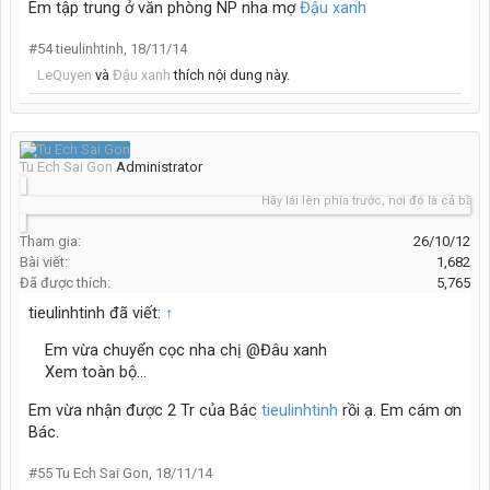
Em tập trung ở văn phòng NP nha mợ
Đậu xanh
#54
tieulinhtinh
,
18/11/14
LeQuyen
và
Đậu xanh
thích nội dung này.
Tu Ech Sai Gon
Administrator
Hãy lái lên phía trước, nơi đó là cả bầu trời
Tham gia:
26/10/12
Bài viết:
1,682
Đã được thích:
5,765
tieulinhtinh đã viết:
↑
Em vừa chuyển cọc nha chị @Đâu xanh
Xem toàn bộ...
Em vừa nhận được 2 Tr của Bác
tieulinhtinh
rồi ạ. Em cám ơn
Bác.
#55
Tu Ech Sai Gon
,
18/11/14