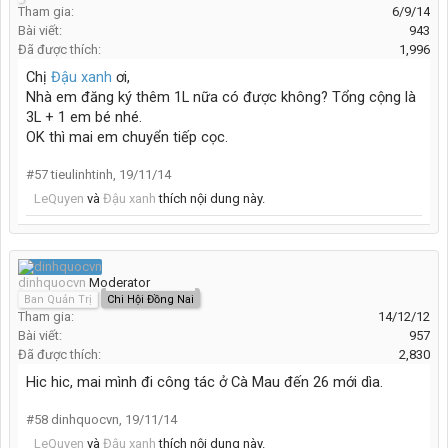
Tham gia:
6/9/14
Bài viết:
943
Đã được thích:
1,996
Chị
Đậu xanh
ơi,
Nhà em đăng ký thêm 1L nữa có được không? Tổng cộng là
3L + 1 em bé nhé.
OK thì mai em chuyển tiếp cọc.
#57
tieulinhtinh
,
19/11/14
LeQuyen
và
Đậu xanh
thích nội dung này.
dinhquocvn
Moderator
Ban Quản Trị
Chi Hội Đồng Nai
Tham gia:
14/12/12
Bài viết:
957
Đã được thích:
2,830
Hic hic, mai mình đi công tác ở Cà Mau đến 26 mới dìa.
#58
dinhquocvn
,
19/11/14
LeQuyen
và
Đậu xanh
thích nội dung này.