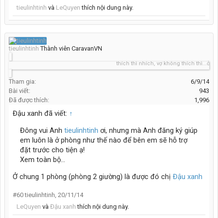
tieulinhtinh
và
LeQuyen
thích nội dung này.
tieulinhtinh
Thành viên CaravanVN
thích thì nhích, vợ không thích thì...ở nhà 
Tham gia:
6/9/14
Bài viết:
943
Đã được thích:
1,996
Đậu xanh đã viết:
↑
Đông vui Anh
tieulinhtinh
ơi, nhưng mà Anh đăng ký giúp
em luôn là ở phòng như thế nào để bên em sẽ hỗ trợ
đặt trước cho tiện ạ!
Xem toàn bộ...
Ở chung 1 phòng (phòng 2 giường) là được đó chị
Đậu xanh
#60
tieulinhtinh
,
20/11/14
LeQuyen
và
Đậu xanh
thích nội dung này.