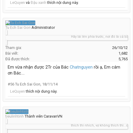
LeQuyen
và
Đậu xanh
thích nội dung này.
Tu Ech Sai Gon
Administrator
Hãy lái lên phía trước, nơi đó là cả bầu trời
Tham gia:
26/10/12
Bài viết:
1,682
Đã được thích:
5,765
Em vừa nhận được 2Tr của Bác
Chatnguyen
rồi ạ, Em cám
ơn Bác....
#56
Tu Ech Sai Gon
,
18/11/14
LeQuyen
thích nội dung này.
tieulinhtinh
Thành viên CaravanVN
thích thì nhích, vợ không thích thì...ở nhà 