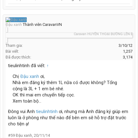
Đậu xanh
Thành viên CaravanVN
Caravan HUYỀN THOẠI ĐƯỜNG LÊN ĐỈNH T
Tham gia:
3/10/12
Bài viết:
1,257
Đã được thích:
3,174
tieulinhtinh đã viết:
↑
Chị
Đậu xanh
ơi,
Nhà em đăng ký thêm 1L nữa có được không? Tổng
cộng là 3L + 1 em bé nhé.
OK thì mai em chuyển tiếp cọc.
Xem toàn bộ...
Đông vui Anh
tieulinhtinh
ơi, nhưng mà Anh đăng ký giúp em
luôn là ở phòng như thế nào để bên em sẽ hỗ trợ đặt trước
cho tiện ạ!
#59
Đậu xanh
,
20/11/14