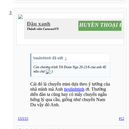
Đậu xanh
Caravan HUYỀN THOẠI ĐƯỜ
Thành viên CaravanVN
tieulinhtinh đã viết:
↑
Còn chương trình Tết Đoan Ngọ 20-21/6 của anh 4E
nữa chứ
Cái đó là chuyến mini dựa theo ý tưởng của
nhà mình mà Anh
tieulinhtinh
ơi. Thường
diễn đàn ta cũng hay có mấy chuyến ngẫu
hứng lý qua cầu, giống như chuyến Nam
Du vậy đó Anh.
13/5/15
#12