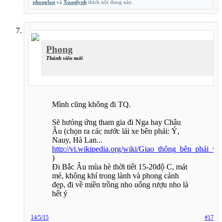
phonglan
và
Xuanlynh
thích nội dung này.
Phong
Thành viên mới
Mình cũng không đi TQ.
Sẽ hưỏng ứng tham gia đi Nga hay Châu
Âu (chọn ra các nước lái xe bên phải: Ý,
Nauy, Hà Lan...
http://vi.wikipedia.org/wiki/Giao_thông_bên_phải_và
)
Đi Bắc Âu mùa hè thời tiết 15-20độ C, mát
mẻ, không khí trong lành và phong cảnh
đẹp, đi về miền trồng nho uống rượu nho là
hết ý
14/5/15
#17