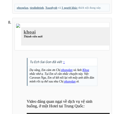
phonglan
,
tieulinhtinh
,
Xuanlynh
và
1 người khác
thích nội dung này.
khoai
Thành viên mới
Tu Ech Sai Gon đã viết:
↑
Dạ vâng, Em cám ơn Chị
phonglan
và Anh
Khoa
nhắc nhở ạ. Tụi Em sẽ cân nhắc chuyện này. Việc
Caravan Nga, Em sẽ kết nối lại với mấy anh diễn đàn
mình rồi cụ thể sau nha Chị
phonglan
ơi.
Video đáng quan ngại về dịch vụ vệ sinh
buồng, ở một Hotel tai Trung Quốc
: