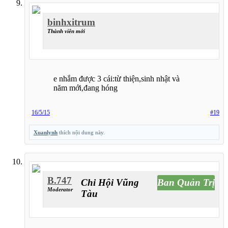
binhxitrum
Thành viên mới
e nhắm được 3 cái:từ thiện,sinh nhật và
năm mới,đang hóng
16/5/15
#19
Xuanlynh
thích nội dung này.
B.747
Chi Hội Vũng
Ban Quản Trị
Moderator
Tàu