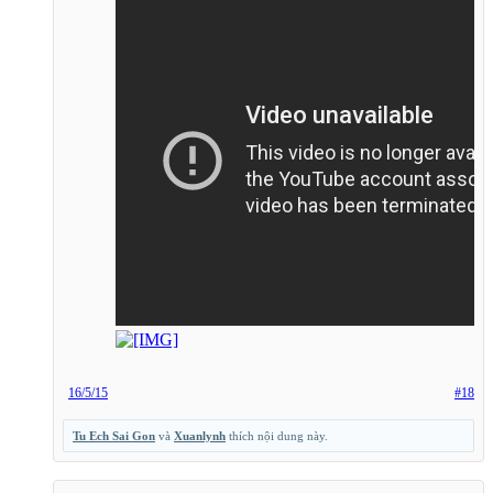
16/5/15
#18
Tu Ech Sai Gon
và
Xuanlynh
thích nội dung này.