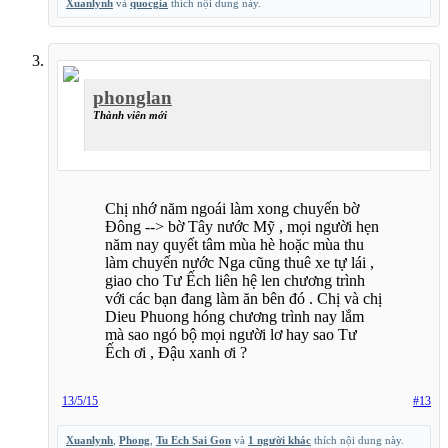
Xuanlynh
và
quocgia
thích nội dung này.
phonglan
Thành viên mới
Chị nhớ năm ngoái làm xong chuyến bờ
Đông --> bờ Tây nước Mỹ , mọi người hẹn
năm nay quyết tâm mùa hè hoặc mùa thu
làm chuyến nước Nga cũng thuê xe tự lái ,
giao cho Tư Ếch liên hệ len chương trình
với các bạn đang làm ăn bên đó . Chị và chị
Dieu Phuong hóng chương trình nay lắm
mà sao ngó bộ mọi người lơ hay sao Tư
Ếch ơi , Đậu xanh ơi ?
13/5/15
#13
Xuanlynh
,
Phong
,
Tu Ech Sai Gon
và
1 người khác
thích nội dung này.