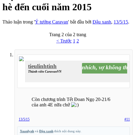
hè đến cuối năm 2015
Thảo luận trong '
Ý tưởng Caravan
' bắt đầu bởi
Đậu xanh
,
13/5/15
.
Trang 2 của 2 trang
< Trước
1
2
tieulinhtinh
thích thì nhích, vợ không thích th
Thành viên CaravanVN
Còn chương trình Tết Đoan Ngọ 20-21/6
của anh 4E nữa chứ
13/5/15
#11
Xuanlynh
và
Đậu xanh
thích nội dung này.