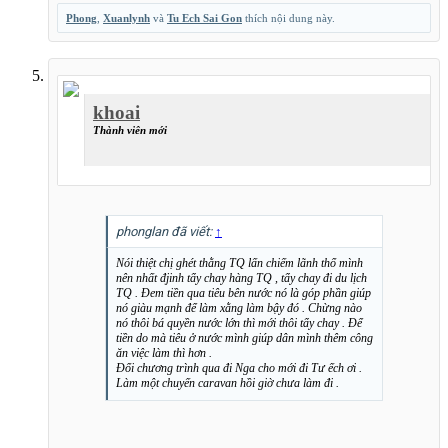
Phong
,
Xuanlynh
và
Tu Ech Sai Gon
thích nội dung này.
khoai
Thành viên mới
phonglan đã viết:
↑
Nói thiệt chị ghét thằng TQ lấn chiếm lãnh thổ mình
nên nhất đjinh tẩy chay hàng TQ , tẩy chay đi du lịch
TQ . Đem tiền qua tiêu bên nước nó là góp phần giúp
nó giàu mạnh để làm xằng làm bậy đó . Chừng nào
nó thôi bá quyền nước lớn thì mới thôi tẩy chay . Để
tiền do mà tiêu ở nước mình giúp dân mình thêm công
ăn việc làm thì hơn .
Đổi chương trình qua đi Nga cho mới đi Tư ếch ơi .
Làm một chuyến caravan hồi giờ chưa làm đi .