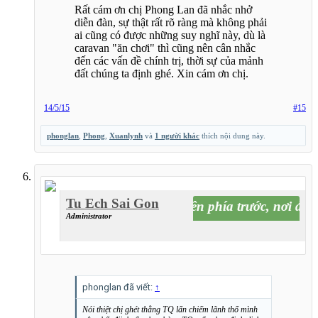
Rất cám ơn chị Phong Lan đã nhắc nhở
diễn đàn, sự thật rất rõ ràng mà không phải
ai cũng có được những suy nghĩ này, dù là
caravan "ăn chơi" thì cũng nên cân nhắc
đến các vấn đề chính trị, thời sự của mảnh
đất chúng ta định ghé. Xin cám ơn chị.
14/5/15
#15
phonglan
,
Phong
,
Xuanlynh
và
1 người khác
thích nội dung này.
Tu Ech Sai Gon
Hãy lái lên phía trước, nơi đó là 
Administrator
phonglan đã viết:
↑
Nói thiệt chị ghét thằng TQ lấn chiếm lãnh thổ mình