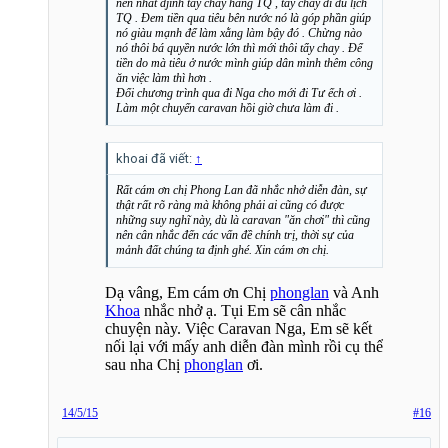
nên nhất đjinh tẩy chay hàng TQ , tẩy chay đi du lịch
TQ . Đem tiền qua tiêu bên nước nó là góp phần giúp
nó giàu mạnh để làm xằng làm bậy đó . Chừng nào
nó thôi bá quyền nước lớn thì mới thôi tẩy chay . Để
tiền do mà tiêu ở nước mình giúp dân mình thêm công
ăn việc làm thì hơn .
Đổi chương trình qua đi Nga cho mới đi Tư ếch ơi .
Làm một chuyến caravan hồi giờ chưa làm đi .
khoai đã viết:
↑
Rất cám ơn chị Phong Lan đã nhắc nhở diễn đàn, sự
thật rất rõ ràng mà không phải ai cũng có được
những suy nghĩ này, dù là caravan "ăn chơi" thì cũng
nên cân nhắc đến các vấn đề chính trị, thời sự của
mảnh đất chúng ta định ghé. Xin cám ơn chị.
Dạ vâng, Em cám ơn Chị
phonglan
và Anh
Khoa
nhắc nhở ạ. Tụi Em sẽ cân nhắc
chuyện này. Việc Caravan Nga, Em sẽ kết
nối lại với mấy anh diễn đàn mình rồi cụ thể
sau nha Chị
phonglan
ơi.
14/5/15
#16