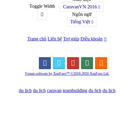
Toggle Width
CaravanVN 2016
Ngôn ngữ
Tiếng Việt
Trang chủ
Liên hệ
Trợ giúp
Điều khoản
Forum software by XenForo™
©2010-2016 XenForo Ltd.
du lich
du lịch
caravan
teambuilding
du lịch
du lich