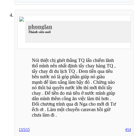
phonglan
Thành viên mới
Nói thiệt chị ghét thằng TQ lấn chiếm lãnh
thổ mình nên nhất đjinh tẩy chay hàng TQ ,
tẩy chay đi du lịch TQ . Đem tiền qua tiêu
bên nước nó là góp phần giúp nó giàu
mạnh để làm xằng làm bậy đó . Chừng nào
nó thôi bá quyền nước lớn thì mới thôi tẩy
chay . Để tiền do mà tiêu ở nước mình giúp
dân mình thêm công ăn việc làm thì hơn .
Đổi chương trình qua đi Nga cho mới đi Tư
ếch ơi . Làm một chuyến caravan hồi giờ
chưa làm đi .
13/5/15
#14