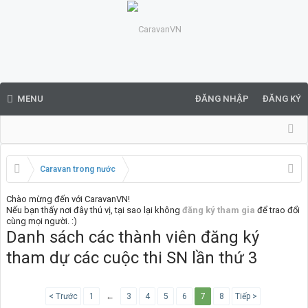
MENU
ĐĂNG NHẬP
ĐĂNG KÝ
Caravan trong nước
Chào mừng đến với CaravanVN!
Nếu bạn thấy nơi đây thú vị, tại sao lại không
đăng ký tham gia
để trao đổi
cùng mọi người. :)
Danh sách các thành viên đăng ký
tham dự các cuộc thi SN lần thứ 3
< Trước
1
←
3
4
5
6
7
8
Tiếp >