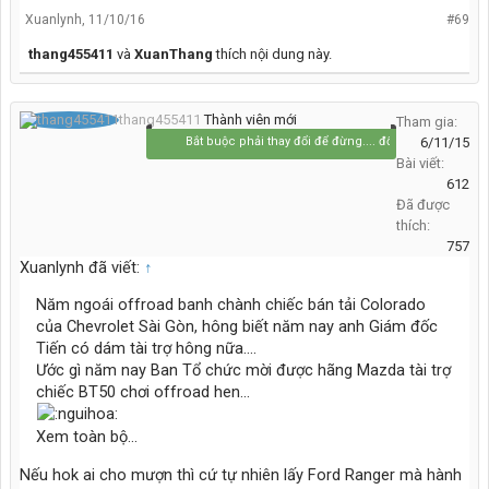
Xuanlynh
,
11/10/16
#69
thang455411
và
XuanThang
thích nội dung này.
thang455411
Thành viên mới
Tham gia:
Bắt buộc phải thay đổi để đừng.... đổi thay
6/11/15
Bài viết:
612
Đã được
thích:
757
Xuanlynh đã viết:
↑
Năm ngoái offroad banh chành chiếc bán tải Colorado
của Chevrolet Sài Gòn, hông biết năm nay anh Giám đốc
Tiến có dám tài trợ hông nữa....
Ước gì năm nay Ban Tổ chức mời được hãng Mazda tài trợ
chiếc BT50 chơi offroad hen...
Xem toàn bộ...
Nếu hok ai cho mượn thì cứ tự nhiên lấy Ford Ranger mà hành