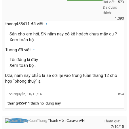
Bài viết:
573
Đã được
thích:
1,090
thang455411 đã viết:
↑
Sẳn cho em hỏi, SN năm nay có kế hoặch chưa mấy cụ ?
Xem toàn bộ...
Tuong đã viết:
↑
Tôi đăng kí đây.
Xem toàn bộ...
Dza, năm nay chắc là sẽ dời lại vào trung tuần tháng 12 cho
hợp "phong thuỷ" ạ
Jon Nguyễn
,
10/10/16
#64
thang455411
thích nội dung này.
XuanThang
Thành viên CaravanVN
Tham gia:
7/10/15