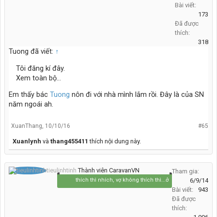
Bài viết:
173
Đã được
thích:
318
Tuong đã viết:
↑
Tôi đăng kí đây.
Xem toàn bộ...
Em thấy bác
Tuong
nôn đi với nhà mình lắm rồi. Đây là của SN
năm ngoái ah.
XuanThang
,
10/10/16
#65
Xuanlynh
và
thang455411
thích nội dung này.
tieulinhtinh
Thành viên CaravanVN
Tham gia:
thích thì nhích, vợ không thích thì...ở nhà :)
6/9/14
Bài viết:
943
Đã được
thích: