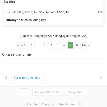
hạ nhá
thang455411
,
12/10/16
Sửa lần cuối:
12/10/16
#70
Xuanlynh
thích nội dung này.
(Bạn phải Đăng nhập hoặc Đăng ký để đăng bài viết)
< Trước
1
←
3
4
5
6
7
8
Tiếp >
Chia sẻ trang này
Caravan trong nước
CaravanVN 2016
Tiếng Việt
Liên hệ
Trợ giúp
Điều khoản