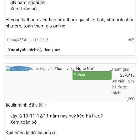
SN năm ngoái ah.
Xem toàn bộ...
Hi vọng là thành viên tích cực tham gia nhiệt tình, chứ hok phải
như em, toàn tham gia online
thang455411
,
11/10/16
#67
Xuanlynh
thích nội dung này.
Jon Nguyễn
Thành viên "Nghé Nhi"
Tham gia:
Đi để về, cho để nhận
23/8/15
Bài viết:
573
Đã được
thích:
1,090
tieulinhtinh đã viết:
↑
vậy là 10-11-12/11 năm nay huỷ kèo hả Heo?
Xem toàn bộ...
Khả năng là dời lại anh ơi