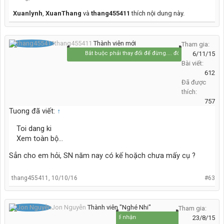
Xuanlynh
,
XuanThang
và
thang455411
thích nội dung này.
thang455411
Thành viên mới
Tham gia:
Bắt buộc phải thay đổi để đừng.... đổi thay
6/11/15
Bài viết:
612
Đã được
thích:
757
Tuong đã viết:
↑
Toi dang ki
Xem toàn bộ...
Sẳn cho em hỏi, SN năm nay có kế hoặch chưa mấy cụ ?
thang455411
,
10/10/16
#63
Jon Nguyễn
Thành viên "Nghé Nhi"
Tham gia:
Đi để về, cho để nhận
23/8/15