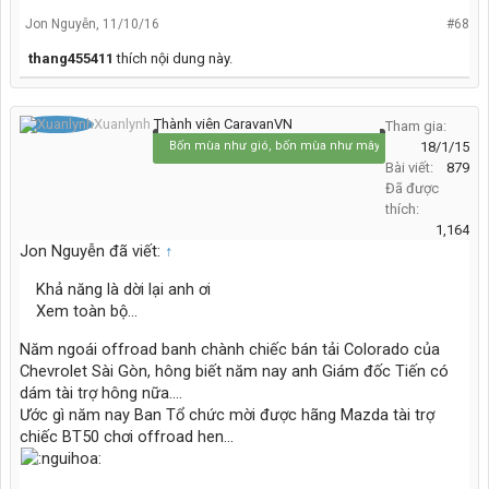
Jon Nguyễn
,
11/10/16
#68
thang455411
thích nội dung này.
Xuanlynh
Thành viên CaravanVN
Tham gia:
Bốn mùa như gió, bốn mùa như mây...
18/1/15
Bài viết:
879
Đã được
thích:
1,164
Jon Nguyễn đã viết:
↑
Khả năng là dời lại anh ơi
Xem toàn bộ...
Năm ngoái offroad banh chành chiếc bán tải Colorado của
Chevrolet Sài Gòn, hông biết năm nay anh Giám đốc Tiến có
dám tài trợ hông nữa....
Ước gì năm nay Ban Tổ chức mời được hãng Mazda tài trợ
chiếc BT50 chơi offroad hen...