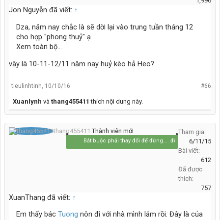
1,996
Jon Nguyễn đã viết:
↑
Dza, năm nay chắc là sẽ dời lại vào trung tuần tháng 12
cho hợp "phong thuỷ" ạ
Xem toàn bộ...
vậy là 10-11-12/11 năm nay huỷ kèo hả Heo?
tieulinhtinh
,
10/10/16
#66
Xuanlynh
và
thang455411
thích nội dung này.
thang455411
Thành viên mới
Tham gia:
Bắt buộc phải thay đổi để đừng.... đổi thay
6/11/15
Bài viết:
612
Đã được
thích:
757
XuanThang đã viết:
↑
Em thấy bác
Tuong
nôn đi với nhà mình lắm rồi. Đây là của