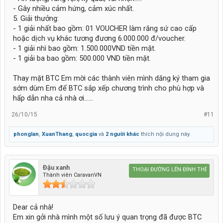
- Gây nhiều cảm hứng, cảm xúc nhất.
5. Giải thưởng:
- 1 giải nhất bao gồm: 01 VOUCHER làm răng sứ cao cấp
hoặc dịch vụ khác tương đương 6.000.000 đ/voucher.
- 1 giải nhì bao gồm: 1.500.000VND tiền mặt.
- 1 giải ba bao gồm: 500.000 VND tiền mặt.
Thay mặt BTC Em mời các thành viên mình dăng ký tham gia
sớm dùm Em để BTC sắp xếp chương trình cho phù hợp và
hấp dẫn nha cả nhà ơi......
26/10/15
#11
phonglan
,
XuanThang
,
quocgia
và
2 người khác
thích nội dung này.
Đậu xanh
Caravan HUYỀN THOẠI ĐƯỜNG LÊN ĐỈNH THẾ GIỚI
Thành viên CaravanVN
Dear cả nhà!
Em xin gởi nhà mình một số lưu ý quan trọng đã được BTC