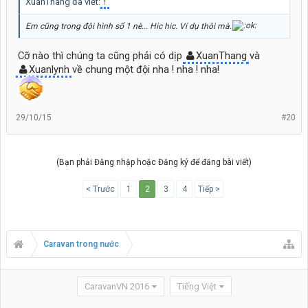
XuanThang đã viết:
↑
Nhà mình cần trang bị thêm dù (ô), nón vì ở Hồ Tràm và ở Vũng Tàu
rất nắng.
Em cũng trong đội hình số 1 nè... Hic hic. Ví dụ thôi mà.
Cỡ nào thì chúng ta cũng phải có dịp
XuanThang
và
Xuanlynh
về chung một đội nha ! nha ! nha!
29/10/15
#20
(Bạn phải Đăng nhập hoặc Đăng ký để đăng bài viết)
< Trước
1
2
3
4
Tiếp >
Caravan trong nước
CaravanVN 2016
Tiếng Việt