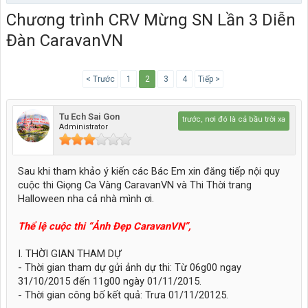
Chương trình CRV Mừng SN Lần 3 Diễn
Đàn CaravanVN
< Trước
1
2
3
4
Tiếp >
Tu Ech Sai Gon
Hãy lái lên phía trước, nơi đó là cả bầu trời xanh.....
Administrator
Sau khi tham khảo ý kiến các Bác Em xin đăng tiếp nội quy
cuộc thi Giọng Ca Vàng CaravanVN và Thi Thời trang
Halloween nha cả nhà mình ơi.
Thể lệ cuộc thi “Ảnh Đẹp CaravanVN”,
I. THỜI GIAN THAM DỰ
- Thời gian tham dự gửi ảnh dự thi: Từ 06g00 ngay
31/10/2015 đến 11g00 ngày 01/11/2015.
- Thời gian công bố kết quả: Trưa 01/11/20125.