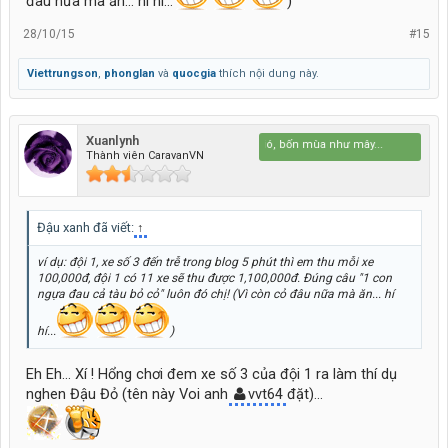
đâu nữa mà ăn... hí hí...
)
28/10/15
#15
Viettrungson
,
phonglan
và
quocgia
thích nội dung này.
Xuanlynh
Bốn mùa như gió, bốn mùa như mây...
Thành viên CaravanVN
Đậu xanh đã viết:
↑
ví dụ: đội 1, xe số 3 đến trễ trong blog 5 phút thì em thu mỗi xe
100,000đ, đội 1 có 11 xe sẽ thu được 1,100,000đ. Đúng câu "1 con
ngựa đau cả tàu bỏ cỏ" luôn đó chị! (Vì còn cỏ đâu nữa mà ăn... hí
hí...
)
Eh Eh... Xí ! Hổng chơi đem xe số 3 của đội 1 ra làm thí dụ
nghen Đậu Đỏ (tên này Voi anh
vvt64
đặt)...