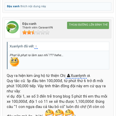
Đậu xanh
thích nội dung này.
Đậu xanh
Caravan HUYỀN THOẠI ĐƯỜNG LÊN ĐỈNH THẾ GIỚI
Thành viên CaravanVN
Xuanlynh đã viết:
↑
Phạt là phạt ra làm sao nhỉ ??? hehe...
Quy ra hiện kim ủng hộ từ thiện Chị
Xuanlynh
ơi.
Quy tắc cũ: 5p đầu tiên 100,000đ, từ phút thứ 6 trở đi mỗi
phút 100,000 tiếp. Vậy tinh thần đồng đội này em cứ quy ra
như vầy:
ví dụ: đội 1, xe số 3 đến trễ trong blog 5 phút thì em thu mỗi
xe 100,000đ, đội 1 có 11 xe sẽ thu được 1,100,000đ. Đúng
câu "1 con ngựa đau cả tàu bỏ cỏ" luôn đó chị! (Vì còn cỏ