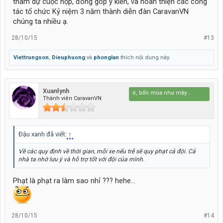
tham dự cuộc họp, đóng góp ý kiến, và hoàn thiện các công
tác tổ chức Kỷ niệm 3 năm thành diễn đàn CaravanVN
chúng ta nhiều ạ.
28/10/15
#13
Viettrungson
,
Dieuphuong
và
phonglan
thích nội dung này.
Xuanlynh
Bốn mùa như gió, bốn mùa như mây...
Thành viên CaravanVN
Đậu xanh đã viết:
↑
Về các quy định về thời gian, mỗi xe nếu trễ sẽ quy phạt cả đội. Cả
nhà ta nhớ lưu ý và hỗ trợ tốt với đội của mình.
Phạt là phạt ra làm sao nhỉ ??? hehe...
28/10/15
#14