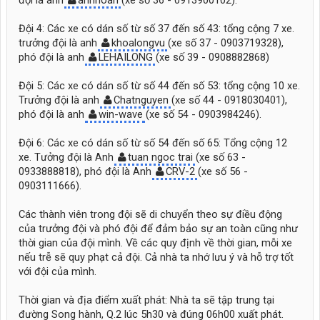
Đội 4: Các xe có dán số từ số 37 đến số 43: tổng cộng 7 xe.
trưởng đội là anh
khoalongvu
(xe số 37 - 0903719328),
phó đội là anh
LEHAILONG
(xe số 39 - 0908882868)
Đội 5: Các xe có dán số từ số 44 đến số 53: tổng cộng 10 xe.
Trưởng đội là anh
Chatnguyen
(xe số 44 - 0918030401),
phó đội là anh
win-wave
(xe số 54 - 0903984246).
Đội 6: Các xe có dán số từ số 54 đến số 65: Tổng cộng 12
xe. Tưởng đội là Anh
tuan ngoc trai
(xe số 63 -
0933888818), phó đội là Anh
CRV-2
(xe số 56 -
0903111666).
Các thành viên trong đội sẽ di chuyển theo sự điều động
của trưởng đội và phó đội để đảm bảo sự an toàn cũng như
thời gian của đội mình. Về các quy định về thời gian, mỗi xe
nếu trễ sẽ quy phạt cả đội. Cả nhà ta nhớ lưu ý và hỗ trợ tốt
với đội của mình.
Thời gian và địa điểm xuất phát: Nhà ta sẽ tập trung tại
đường Song hành, Q.2 lúc 5h30 và đúng 06h00 xuất phát.