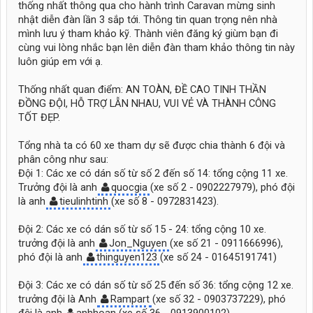
thống nhất thông qua cho hành trình Caravan mừng sinh
nhật diễn đàn lần 3 sắp tới. Thông tin quan trọng nên nhà
mình lưu ý tham khảo kỹ. Thành viên đăng ký giùm bạn đi
cùng vui lòng nhắc bạn lên diễn đàn tham khảo thông tin này
luôn giúp em với ạ.
Thống nhất quan điểm: AN TOÀN, ĐỀ CAO TINH THẦN
ĐỒNG ĐỘI, HỖ TRỢ LẪN NHAU, VUI VẺ VÀ THÀNH CÔNG
TỐT ĐẸP.
Tổng nhà ta có 60 xe tham dự sẽ được chia thành 6 đội và
phân công như sau:
Đội 1: Các xe có dán số từ số 2 đến số 14: tổng cộng 11 xe.
Trưởng đội là anh
quocgia
(xe số 2 - 0902227979), phó đội
là anh
tieulinhtinh
(xe số 8 - 0972831423).
Đội 2: Các xe có dán số từ số 15 - 24: tổng cộng 10 xe.
trưởng đội là anh
Jon_Nguyen
(xe số 21 - 0911666996),
phó đội là anh
thinguyen123
(xe số 24 - 01645191741)
Đội 3: Các xe có dán số từ số 25 đến số 36: tổng cộng 12 xe.
trưởng đội là Anh
Rampart
(xe số 32 - 0903737229), phó
đội là anh
anhhoan
(xe số 36 - 0913900102).