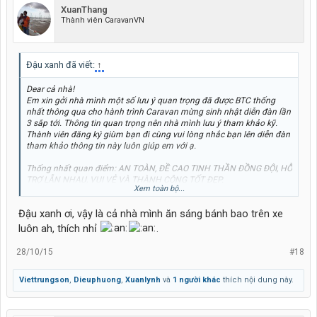
XuanThang
Thành viên CaravanVN
Đậu xanh đã viết:
↑
Dear cả nhà!
Em xin gởi nhà mình một số lưu ý quan trọng đã được BTC thống
nhất thông qua cho hành trình Caravan mừng sinh nhật diễn đàn lần
3 sắp tới. Thông tin quan trọng nên nhà mình lưu ý tham khảo kỹ.
Thành viên đăng ký giùm bạn đi cùng vui lòng nhắc bạn lên diễn đàn
tham khảo thông tin này luôn giúp em với ạ.
Thống nhất quan điểm: AN TOÀN, ĐỀ CAO TINH THẦN ĐỒNG ĐỘI, HỖ
TRỢ LẪN NHAU, VUI VẺ VÀ THÀNH CÔNG TỐT ĐẸP.
Xem toàn bộ...
Tổng nhà ta có 60 xe tham dự sẽ được chia thành 6 đội và phân công
Đậu xanh ơi, vậy là cả nhà mình ăn sáng bánh bao trên xe
như sau:
Đội 1: Các xe có dán số từ số 2 đến số 14: tổng cộng 11 xe. Trưởng
luôn ah, thích nhỉ
.
đội là anh
quocgia
(xe số 2 - 0902227979), phó đội là anh
tieulinhtinh
(xe số 8 - 0972831423).
28/10/15
#18
Đội 2: Các xe có dán số từ số 15 - 24: tổng cộng 10 xe. trưởng đội là
Viettrungson
,
Dieuphuong
,
Xuanlynh
và
1 người khác
thích nội dung này.
anh
Jon_Nguyen
(xe số 21 - 0911666996), phó đội là anh
thinguyen123
(xe số 24 - 01645191741)
Đội 3: Các xe có dán số từ số 25 đến số 36: tổng cộng 12 xe. trưởng