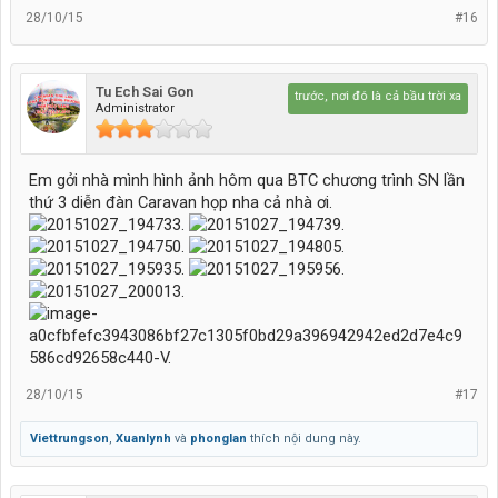
28/10/15
#16
Tu Ech Sai Gon
Hãy lái lên phía trước, nơi đó là cả bầu trời xanh.....
Administrator
Em gởi nhà mình hình ảnh hôm qua BTC chương trình SN lần
thứ 3 diễn đàn Caravan họp nha cả nhà ơi.
28/10/15
#17
Viettrungson
,
Xuanlynh
và
phonglan
thích nội dung này.