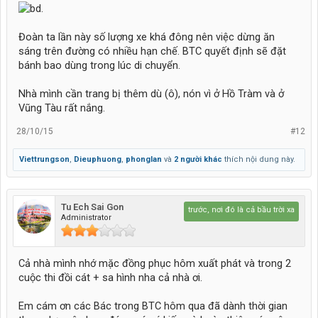
Đoàn ta lần này số lượng xe khá đông nên việc dừng ăn
sáng trên đường có nhiều hạn chế. BTC quyết định sẽ đặt
bánh bao dùng trong lúc di chuyển.
Nhà mình cần trang bị thêm dù (ô), nón vì ở Hồ Tràm và ở
Vũng Tàu rất nắng.
28/10/15
#12
Viettrungson
,
Dieuphuong
,
phonglan
và
2 người khác
thích nội dung này.
Tu Ech Sai Gon
Hãy lái lên phía trước, nơi đó là cả bầu trời xanh.....
Administrator
Cả nhà mình nhớ mặc đồng phục hôm xuất phát và trong 2
cuộc thi đồi cát + sa hình nha cả nhà ơi.
Em cám ơn các Bác trong BTC hôm qua đã dành thời gian