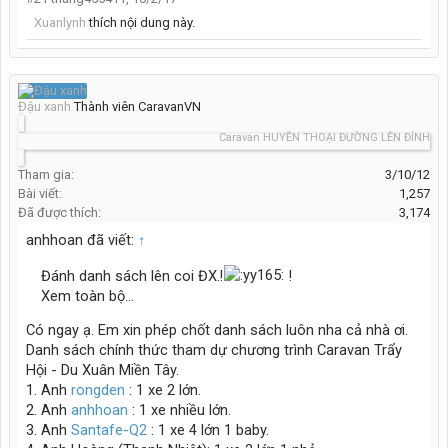
Xuanlynh
thích nội dung này.
Đậu xanh
Thành viên CaravanVN
Caravan HUYỀN THOẠI ĐƯỜNG LÊN ĐỈNH THẾ G
Tham gia:
3/10/12
Bài viết:
1,257
Đã được thích:
3,174
anhhoan đã viết:
↑
Đánh danh sách lên coi ĐX.!
!
Xem toàn bộ...
Có ngay ạ. Em xin phép chốt danh sách luôn nha cả nhà ơi.
Danh sách chính thức tham dự chương trình Caravan Trẩy
Hội - Du Xuân Miền Tây.
1. Anh
rongden
: 1 xe 2 lớn.
2. Anh
anhhoan
: 1 xe nhiều lớn.
3. Anh
Santafe-Q2
: 1 xe 4 lớn 1 baby.