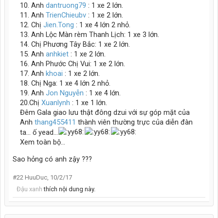
10. Anh
dantruong79
: 1 xe 2 lớn.
11. Anh
TrienChieubv
: 1 xe 2 lớn.
12. Chị
Jien.Tong
: 1 xe 4 lớn 2 nhỏ.
13. Anh Lộc Màn rèm Thanh Lịch: 1 xe 3 lớn.
14. Chị Phương Tây Bắc: 1 xe 2 lớn.
15. Anh
anhkiet
: 1 xe 2 lớn.
16. Anh Phước Chị Vui: 1 xe 2 lớn.
17. Anh
khoai
: 1 xe 2 lớn.
18. Chị Nga: 1 xe 4 lớn 2 nhỏ.
19. Anh
Jon Nguyễn
: 1 xe 4 lớn.
20.Chị
Xuanlynh
: 1 xe 1 lớn.
Đêm Gala giao lưu thật đông dzui với sự góp mặt của
Anh
thang455411
thành viên thường trực của diễn đàn
ta... ố yead...
Xem toàn bộ...
Sao hỏng có anh zậy ???
#22
HuuDuc
,
10/2/17
Đậu xanh
thích nội dung này.