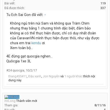
Bài viết:
119
Đã được thích:
337
Tu Ech Sai Gon đã viết:
↑
Không ngủ trên núi Sam và không qua Tràm Chim
nhưng thay bằng 1 chương trình dặc biệt, đảm bảo
không ai có thể thực hiện được, chỉ có duy nhất đoàn
của CaravanVN mình thực hiện được thôi, như vậy được
chưa em trai
kendu
ơi.
Xem toàn bộ...
4E đừng gạt quocgia nghen...
Quôcgia 1xe 3L
#24
quocgia
,
10/2/17
thang455411
,
Đậu xanh
,
Jon Nguyễn
và
1 người khác
thích nội
dung này.
mrLong
Thành viên mới
Tham gia:
8/11/16
Bài viết:
5