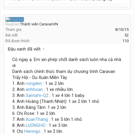
HuuDuc
Thành viên CaravanVN
Tham gia:
8/10/15
Bài viết:
52
Đã được thích:
110
Đậu xanh đã viết:
↑
Có ngay ạ. Em xin phép chốt danh sách luôn nha cả nhà
ơi.
Danh sách chính thức tham dự chương trình Caravan
Trẩy Hội - Du Xuân Miền Tây.
1. Anh
rongden
: 1 xe 2 lớn.
2. Anh
anhhoan
: 1 xe nhiều lớn.
3. Anh
Santafe-Q2
: 1 xe 4 lớn 1 baby.
4. Anh Hoàng (Thanh Nhiệt): 1 xe 2 lớn 1 nhỏ
5. Anh Băng Tâm: 1 xe 2 lớn.
6. Chị Rose: 1 xe 2 lớn.
7. Anh
XuanThang
: 1 xe 5 lớn 1 nhỏ.
8. Anh
LUONGHO
: 1 xe 3 lớn.
9. Chị
Hienngo
: 1 xe 2 lớn.