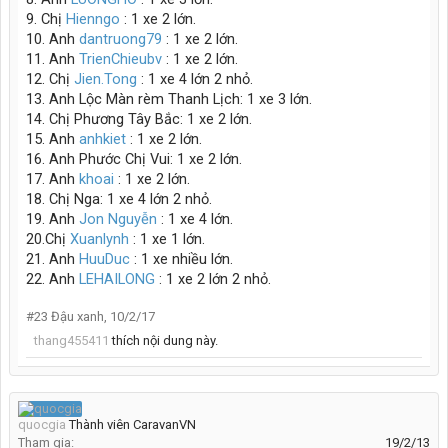
9. Chị
Hienngo
: 1 xe 2 lớn.
10. Anh
dantruong79
: 1 xe 2 lớn.
11. Anh
TrienChieubv
: 1 xe 2 lớn.
12. Chị
Jien.Tong
: 1 xe 4 lớn 2 nhỏ.
13. Anh Lộc Màn rèm Thanh Lịch: 1 xe 3 lớn.
14. Chị Phương Tây Bắc: 1 xe 2 lớn.
15. Anh
anhkiet
: 1 xe 2 lớn.
16. Anh Phước Chị Vui: 1 xe 2 lớn.
17. Anh
khoai
: 1 xe 2 lớn.
18. Chị Nga: 1 xe 4 lớn 2 nhỏ.
19. Anh
Jon Nguyễn
: 1 xe 4 lớn.
20.Chị
Xuanlynh
: 1 xe 1 lớn.
21. Anh
HuuDuc
: 1 xe nhiều lớn.
22. Anh
LEHAILONG
: 1 xe 2 lớn 2 nhỏ.
#23
Đậu xanh
,
10/2/17
thang455411
thích nội dung này.
quocgia
Thành viên CaravanVN
Tham gia:
19/2/13