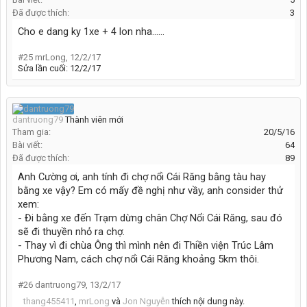
Đã được thích:
3
Cho e dang ky 1xe + 4 lon nha......
#25
mrLong
,
12/2/17
Sửa lần cuối:
12/2/17
dantruong79
Thành viên mới
Tham gia:
20/5/16
Bài viết:
64
Đã được thích:
89
Anh Cường ơi, anh tính đi chợ nổi Cái Răng bằng tàu hay
bằng xe vậy? Em có mấy đề nghị như vầy, anh consider thử
xem:
- Đi bằng xe đến Trạm dừng chân Chợ Nổi Cái Răng, sau đó
sẽ đi thuyền nhỏ ra chợ.
- Thay vì đi chùa Ông thì mình nên đi Thiền viện Trúc Lâm
Phương Nam, cách chợ nổi Cái Răng khoảng 5km thôi.
#26
dantruong79
,
13/2/17
thang455411
,
mrLong
và
Jon Nguyễn
thích nội dung này.