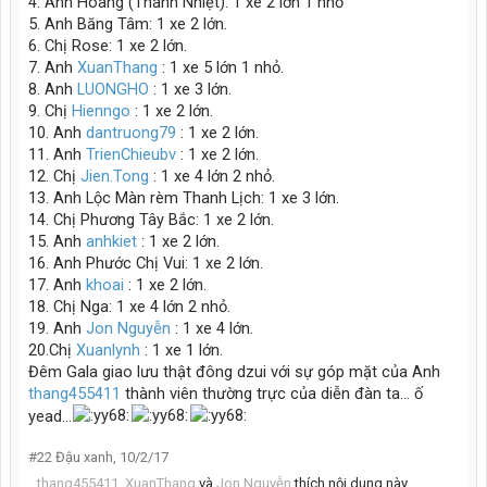
4. Anh Hoàng (Thanh Nhiệt): 1 xe 2 lớn 1 nhỏ
5. Anh Băng Tâm: 1 xe 2 lớn.
6. Chị Rose: 1 xe 2 lớn.
7. Anh
XuanThang
: 1 xe 5 lớn 1 nhỏ.
8. Anh
LUONGHO
: 1 xe 3 lớn.
9. Chị
Hienngo
: 1 xe 2 lớn.
10. Anh
dantruong79
: 1 xe 2 lớn.
11. Anh
TrienChieubv
: 1 xe 2 lớn.
12. Chị
Jien.Tong
: 1 xe 4 lớn 2 nhỏ.
13. Anh Lộc Màn rèm Thanh Lịch: 1 xe 3 lớn.
14. Chị Phương Tây Bắc: 1 xe 2 lớn.
15. Anh
anhkiet
: 1 xe 2 lớn.
16. Anh Phước Chị Vui: 1 xe 2 lớn.
17. Anh
khoai
: 1 xe 2 lớn.
18. Chị Nga: 1 xe 4 lớn 2 nhỏ.
19. Anh
Jon Nguyễn
: 1 xe 4 lớn.
20.Chị
Xuanlynh
: 1 xe 1 lớn.
Đêm Gala giao lưu thật đông dzui với sự góp mặt của Anh
thang455411
thành viên thường trực của diễn đàn ta... ố
yead...
#22
Đậu xanh
,
10/2/17
thang455411
,
XuanThang
và
Jon Nguyễn
thích nội dung này.