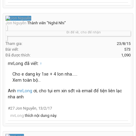
Jon Nguyễn
Thành viên "Nghé Nhi"
Đi để về, cho để nhận
Tham gia:
23/8/15
Bài viết:
573
Đã được thích:
1,090
mrLong đã viết:
↑
Cho e dang ky 1xe + 4 lon nha......
Xem toàn bộ...
Anh
mrLong
ơi, cho tụi em xin sđt và email để tiện liên lạc
nha anh
#27
Jon Nguyễn
,
13/2/17
mrLong
thích nội dung này.