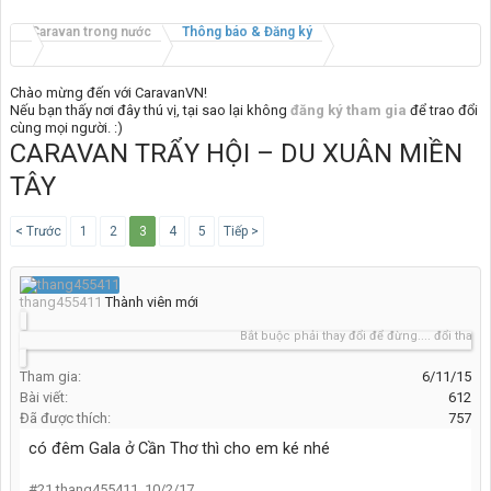
Caravan trong nước
Thông báo & Đăng ký
Chào mừng đến với CaravanVN!
Nếu bạn thấy nơi đây thú vị, tại sao lại không
đăng ký tham gia
để trao đổi
cùng mọi người. :)
CARAVAN TRẨY HỘI – DU XUÂN MIỀN
TÂY
< Trước
1
2
3
4
5
Tiếp >
thang455411
Thành viên mới
Bắt buộc phải thay đổi để đừng.... đổi thay
Tham gia:
6/11/15
Bài viết:
612
Đã được thích:
757
có đêm Gala ở Cần Thơ thì cho em ké nhé
#21
thang455411
,
10/2/17