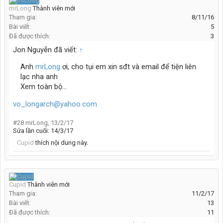
mrLong
Thành viên mới
Tham gia:
8/11/16
Bài viết:
5
Đã được thích:
3
Jon Nguyễn đã viết:
↑
Anh
mrLong
ơi, cho tụi em xin sđt và email để tiện liên
lạc nha anh
Xem toàn bộ...
vo_longarch@yahoo.com
#28
mrLong
,
13/2/17
Sửa lần cuối:
14/3/17
Cupid
thích nội dung này.
Cupid
Thành viên mới
Tham gia:
11/2/17
Bài viết:
13
Đã được thích:
11