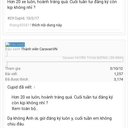
Hơn 20 xe luôn, hoành tráng quá. Cuối tuần tui đăng ký còn
kịp không nhỉ ?
#29
Cupid
,
13/2/17
thang455411
thích nội dung này.
Đậu xanh
Thành viên CaravanVN
Caravan HUYỀN THOẠI ĐƯỜNG LÊN ĐỈNH THẾ G
Tham gia:
3/10/12
Bài viết:
1,257
Đã được thích:
3,174
Cupid đã viết:
↑
Hơn 20 xe luôn, hoành tráng quá. Cuối tuần tui đăng ký
còn kịp không nhỉ ?
Xem toàn bộ...
Dạ không Anh ơi, giờ đăng ký luôn y, cuối tuần em không
chịu đâu.