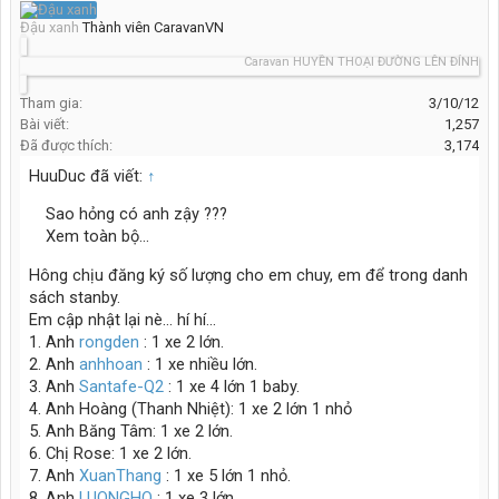
Đậu xanh
Thành viên CaravanVN
Caravan HUYỀN THOẠI ĐƯỜNG LÊN ĐỈNH THẾ G
Tham gia:
3/10/12
Bài viết:
1,257
Đã được thích:
3,174
HuuDuc đã viết:
↑
Sao hỏng có anh zậy ???
Xem toàn bộ...
Hông chịu đăng ký số lượng cho em chuy, em để trong danh
sách stanby.
Em cập nhật lại nè... hí hí...
1. Anh
rongden
: 1 xe 2 lớn.
2. Anh
anhhoan
: 1 xe nhiều lớn.
3. Anh
Santafe-Q2
: 1 xe 4 lớn 1 baby.
4. Anh Hoàng (Thanh Nhiệt): 1 xe 2 lớn 1 nhỏ
5. Anh Băng Tâm: 1 xe 2 lớn.
6. Chị Rose: 1 xe 2 lớn.
7. Anh
XuanThang
: 1 xe 5 lớn 1 nhỏ.
8. Anh
LUONGHO
: 1 xe 3 lớn.