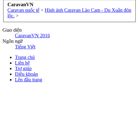
CaravanVN
Caravan quốc tế
>
Hình ảnh Caravan Lào Cam - Du Xuân đón
lộc.
>
Giao diện
CaravanVN 2016
Ngôn ngữ
Tiếng Việt
Trang chủ
Liên hệ
Trợ giúp
Điều khoản
Lên đầu trang