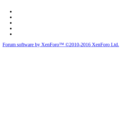
Forum software by XenForo™
©2010-2016 XenForo Ltd.
du lich
du lịch
caravan
teambuilding
du lịch
du lich
Diễn đàn
Liên kết nhanh
Tìm kiếm diễn đàn
Mới nhất
Thành viên
Liên kết nhanh
Notable Members
Đang trực tuyến
Hoạt động gần đây