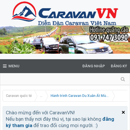
MENU
ĐĂNG NHẬP
ĐĂNG KÝ
Caravan quốc tế
...
Hành trình Caravan Du Xuân Ất Mùi Viet Nam - Ca
Chào mừng đến với CaravanVN!
Nếu bạn thấy nơi đây thú vị, tại sao lại không
đăng
ký tham gia
để trao đổi cùng mọi người. :)