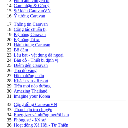
Hình ảnh chuyến đi
Cảm nhận & Góp ý
Sự kiện CaravanVN
Ý tưởng Caravan
Thông tin Caravan
Công tác chuẩn bị
Kỹ năng Caravan
Kỹ năng lái xe
Hành trang Caravan
Bộ đàm
Lều bạt - vật dụng dã ngoại
Bản đồ - Thiết bị định vị
Điểm đến Caravan
Tọa độ vàng
Điểm dừng chân
Khách sạn - Resort
Trên mọi nẻo đường
Amazing Thailand
Imagine your Korea
Cộng đồng CaravanVN
Thảo luận trò chuyện
Energizer và những người bạn
Phóng sự - Ký sự
Hoạt động Xã Hội - Từ Thiện