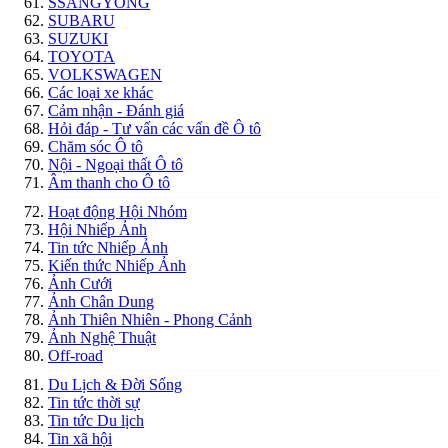
SSANGYONG
SUBARU
SUZUKI
TOYOTA
VOLKSWAGEN
Các loại xe khác
Cảm nhận - Đánh giá
Hỏi đáp - Tư vấn các vấn đề Ô tô
Chăm sóc Ô tô
Nội - Ngoại thất Ô tô
Âm thanh cho Ô tô
Hoạt động Hội Nhóm
Hội Nhiếp Ảnh
Tin tức Nhiếp Ảnh
Kiến thức Nhiếp Ảnh
Ảnh Cưới
Ảnh Chân Dung
Ảnh Thiên Nhiên - Phong Cảnh
Ảnh Nghệ Thuật
Off-road
Du Lịch & Đời Sống
Tin tức thời sự
Tin tức Du lịch
Tin xã hội