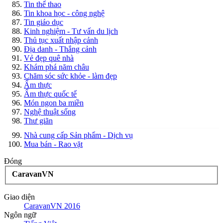
Tin thể thao
Tin khoa học - công nghệ
Tin giáo dục
Kinh nghiệm - Tư vấn du lịch
Thủ tục xuất nhập cảnh
Địa danh - Thắng cảnh
Vẻ đẹp quê nhà
Khám phá năm châu
Chăm sóc sức khỏe - làm đẹp
Ẩm thực
Ẩm thực quốc tế
Món ngon ba miền
Nghệ thuật sống
Thư giãn
Nhà cung cấp Sản phẩm - Dịch vụ
Mua bán - Rao vặt
Đóng
CaravanVN
Giao diện
CaravanVN 2016
Ngôn ngữ