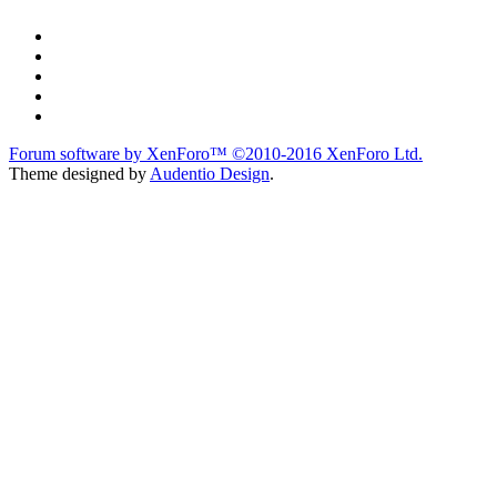
Forum software by XenForo™
©2010-2016 XenForo Ltd.
Theme designed by
Audentio Design
.
du lich
du lịch
caravan
teambuilding
du lịch
du lich
Diễn đàn
Liên kết nhanh
Tìm kiếm diễn đàn
Mới nhất
Thành viên
Liên kết nhanh
Notable Members
Đang trực tuyến