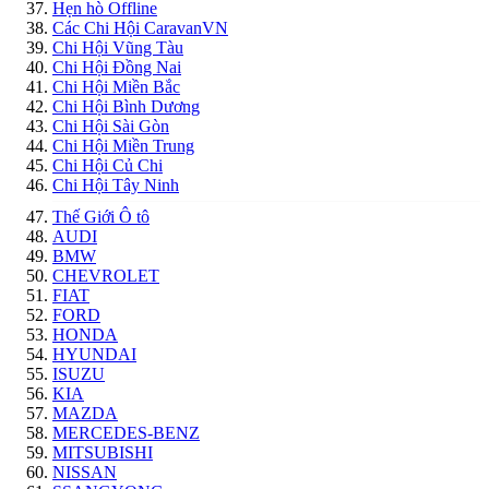
Hẹn hò Offline
Các Chi Hội CaravanVN
Chi Hội Vũng Tàu
Chi Hội Đồng Nai
Chi Hội Miền Bắc
Chi Hội Bình Dương
Chi Hội Sài Gòn
Chi Hội Miền Trung
Chi Hội Củ Chi
Chi Hội Tây Ninh
Thế Giới Ô tô
AUDI
BMW
CHEVROLET
FIAT
FORD
HONDA
HYUNDAI
ISUZU
KIA
MAZDA
MERCEDES-BENZ
MITSUBISHI
NISSAN