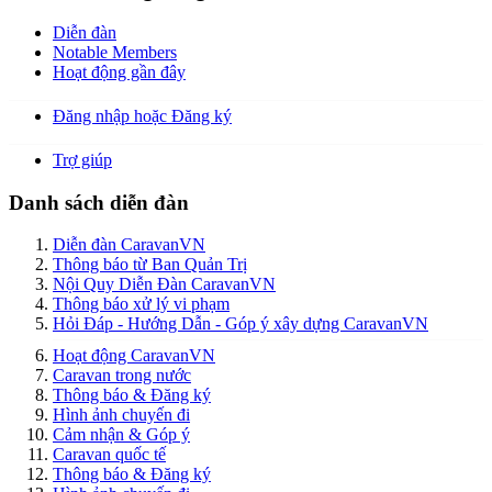
Diễn đàn
Notable Members
Hoạt động gần đây
Đăng nhập hoặc Đăng ký
Trợ giúp
Danh sách diễn đàn
Diễn đàn CaravanVN
Thông báo từ Ban Quản Trị
Nội Quy Diễn Đàn CaravanVN
Thông báo xử lý vi phạm
Hỏi Đáp - Hướng Dẫn - Góp ý xây dựng CaravanVN
Hoạt động CaravanVN
Caravan trong nước
Thông báo & Đăng ký
Hình ảnh chuyến đi
Cảm nhận & Góp ý
Caravan quốc tế
Thông báo & Đăng ký