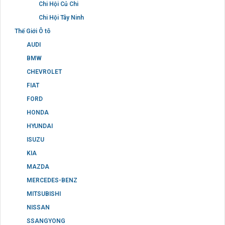
Chi Hội Củ Chi
Chi Hội Tây Ninh
Thế Giới Ô tô
AUDI
BMW
CHEVROLET
FIAT
FORD
HONDA
HYUNDAI
ISUZU
KIA
MAZDA
MERCEDES-BENZ
MITSUBISHI
NISSAN
SSANGYONG