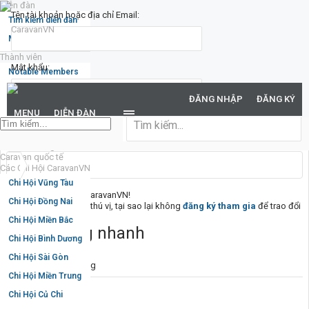
Diễn đàn
Tên tài khoản hoặc địa chỉ Email:
Tìm kiếm diễn đàn
Mới nhất
Thành viên
Mật khẩu:
Notable Members
Đang trực tuyến
ĐĂNG NHẬP
ĐĂNG KÝ
Hoạt động gần đây
Bạn đã quên mật khẩu?
MENU
DIỄN ĐÀN
New Profile Posts
Duy trì trạng thái đăng nhập
Caravan trong nước
Caravan quốc tế
Các Chi Hội CaravanVN
Chi Hội Vũng Tàu
Chào mừng đến với CaravanVN!
Chi Hội Đồng Nai
Nếu bạn thấy nơi đây thú vị, tại sao lại không
đăng ký tham gia
để trao đổi
cùng mọi người. :)
Chi Hội Miền Bắc
Điều hướng nhanh
Chi Hội Bình Dương
Chi Hội Sài Gòn
Liên kết thường dùng
Chi Hội Miền Trung
Diễn đàn
Chi Hội Củ Chi