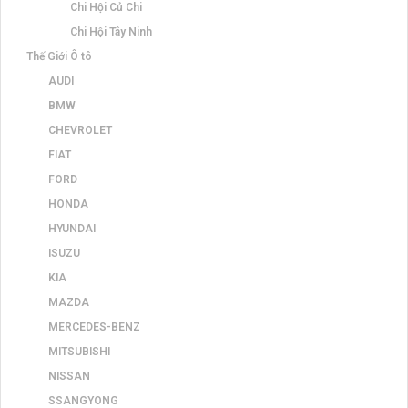
Chi Hội Củ Chi
Chi Hội Tây Ninh
Thế Giới Ô tô
AUDI
BMW
CHEVROLET
FIAT
FORD
HONDA
HYUNDAI
ISUZU
KIA
MAZDA
MERCEDES-BENZ
MITSUBISHI
NISSAN
SSANGYONG