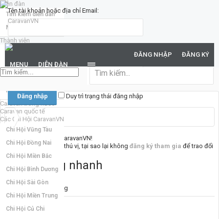
Diễn đàn
Tên tài khoản hoặc địa chỉ Email:
Tìm kiếm diễn đàn
Mới nhất
Thành viên
Mật khẩu:
Notable Members
ĐĂNG NHẬP
ĐĂNG KÝ
Đang trực tuyến
MENU
DIỄN ĐÀN
Hoạt động gần đây
Bạn đã quên mật khẩu?
New Profile Posts
Duy trì trạng thái đăng nhập
Caravan trong nước
Caravan quốc tế
Các Chi Hội CaravanVN
Chi Hội Vũng Tàu
Chào mừng đến với CaravanVN!
Chi Hội Đồng Nai
Nếu bạn thấy nơi đây thú vị, tại sao lại không
đăng ký tham gia
để trao đổi
cùng mọi người. :)
Chi Hội Miền Bắc
Điều hướng nhanh
Chi Hội Bình Dương
Chi Hội Sài Gòn
Liên kết thường dùng
Chi Hội Miền Trung
Diễn đàn
Chi Hội Củ Chi