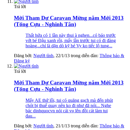
Trả lời
Mời Tham Dự Caravan Mừng năm Mới 2013
(Tống Cựu - Nghinh Tân)
Thất hứa có 1 lần này thui à nghen...có báo trước
với bé Đậu xanh rồi, mấy lần trước tui có đi đàng
hoàng...chỉ là dặn dò kỹ bé Vy ko tiếc lộ tung...
Đăng bởi:
Người tình
,
22/1/13
trong diễn đàn:
Thông báo &
Đăng ký
Trả lời
Mời Tham Dự Caravan Mừng năm Mới 2013
(Tống Cựu - Nghinh Tân)
Mấy AE thứ lỗi, tui có quăng gạch mà đến phút
chót bị thuế quay nên ko đi như đã nói... Nghe
bác dinhquocvn nói cái vụ lên đồi cát làm tui
đau...
Đăng bởi:
Người tình
,
21/1/13
trong diễn đàn:
Thông báo &