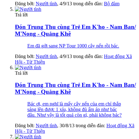
Đăng bởi:
Người tình
,
4/9/13
trong diễn đàn:
Bộ đàm
Trả lời
Đón Trung Thu cùng Trẻ Em K'ho - Nam Ban/
M'Nong - Quảng Khê
Em đã gởi sang NP Tour 1000 cây nến rồi bác.
Đăng bởi:
Người tình
,
4/9/13
trong diễn đàn:
Hoạt động Xã
Hội - Từ Thiện
Trả lời
Đón Trung Thu cùng Trẻ Em K'ho - Nam Ban/
M'Nong - Quảng Khê
Bác ơi, em nghĩ là mấy cây nến của em chỉ thắp
sáng lên được 1 xíu, không đủ ấm áp như bác
đâu. Như vậy là tốt quá còn gì, phải không bác?
Đăng bởi:
Người tình
,
30/8/13
trong diễn đàn:
Hoạt động Xã
Hội - Từ Thiện