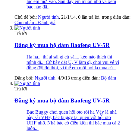
lúc em mới vào. Sẵn đây em muốn nhờ vả xem
bác nào đã...
Chủ đề bởi:
Người tình
,
21/1/14
, 0 lần trả lời, trong diễn đàn:
Cảm nhận - Đánh giá
Trả lời
Đăng ký mua bộ đàm Baofeng UV-5R
Ha ha... thì ai sài gì cứ sài... kèo nào thích thì
mình đi... Cứ bày đặt U, V làm gì, chơi vui vẻ vì
đồng đội đó thôi, vì thế em mới nói là mua cả...
Đăng bởi:
Người tình
,
4/9/13
trong diễn đàn:
Bộ đàm
Trả lời
Đăng ký mua bộ đàm Baofeng UV-5R
Bác Buggy chơi quen hội oto rồi ha Vậy là nhà
này sài VHF, bác buggy lại quen với hội oto
UHF nhỡ. Nhà bác có điều kiện thì bác mua cả 2
luôn...