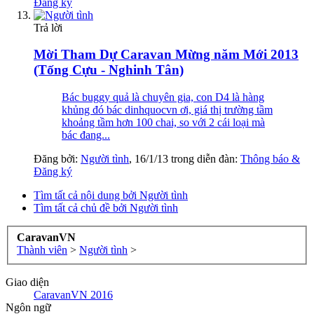
Đăng ký
Trả lời
Mời Tham Dự Caravan Mừng năm Mới 2013
(Tống Cựu - Nghinh Tân)
Bác buggy quả là chuyên gia, con D4 là hàng
khủng đó bác dinhquocvn ơi, giá thị trường tầm
khoảng tầm hơn 100 chai, so với 2 cái loại mà
bác đang...
Đăng bởi:
Người tình
,
16/1/13
trong diễn đàn:
Thông báo &
Đăng ký
Tìm tất cả nội dung bởi Người tình
Tìm tất cả chủ đề bởi Người tình
CaravanVN
Thành viên
>
Người tình
>
Giao diện
CaravanVN 2016
Ngôn ngữ