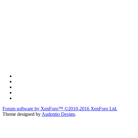
Forum software by XenForo™
©2010-2016 XenForo Ltd.
Theme designed by
Audentio Design
.
du lich
du lịch
caravan
teambuilding
du lịch
du lich
Diễn đàn