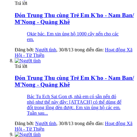
Trả lời
Đón Trung Thu cùng Trẻ Em K'ho - Nam Ban/
M'Nong - Quảng Khê
Okie bác. Em xin ủng hộ 1000 cây nến cho các
em.
Đăng bởi:
Người tình
,
30/8/13
trong diễn đàn:
Hoạt động Xã
Hội - Từ Thiện
Trả lời
Đón Trung Thu cùng Trẻ Em K'ho - Nam Ban/
M'Nong - Quảng Khê
Bác Tu Ech Sai Gon ơi, nhà em có sẵn nến đỏ
nhỏ như thế này đây: [ATTACH] có thể dùng để
đốt trong lồng đèn được. Em xin ủng hộ các em.
Tuần sau...
Đăng bởi:
Người tình
,
30/8/13
trong diễn đàn:
Hoạt động Xã
Hội - Từ Thiện