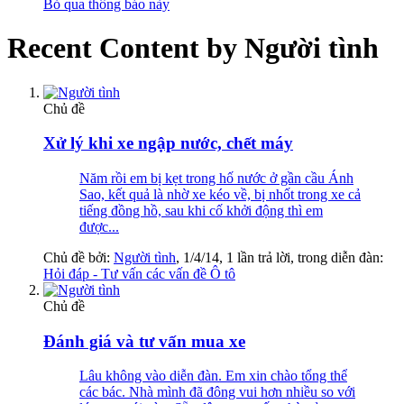
Bỏ qua thông báo này
Recent Content by Người tình
Chủ đề
Xử lý khi xe ngập nước, chết máy
Năm rồi em bị kẹt trong hố nước ở gần cầu Ánh
Sao, kết quả là nhờ xe kéo về, bị nhốt trong xe cả
tiếng đồng hồ, sau khi cố khởi động thì em
được...
Chủ đề bởi:
Người tình
,
1/4/14
, 1 lần trả lời, trong diễn đàn:
Hỏi đáp - Tư vấn các vấn đề Ô tô
Chủ đề
Đánh giá và tư vấn mua xe
Lâu không vào diễn đàn. Em xin chào tổng thể
các bác. Nhà mình đã đông vui hơn nhiều so với