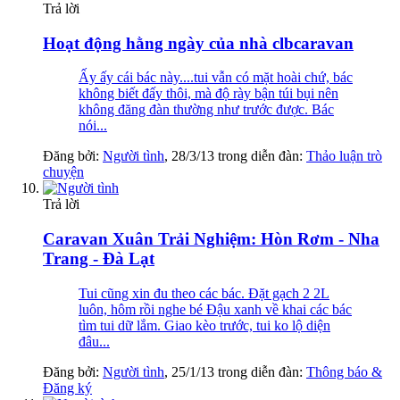
Trả lời
Hoạt động hằng ngày của nhà clbcaravan
Ấy ấy cái bác này....tui vẫn có mặt hoài chứ, bác
không biết đấy thôi, mà độ rày bận túi bụi nên
không đăng đàn thường như trước được. Bác
nói...
Đăng bởi:
Người tình
,
28/3/13
trong diễn đàn:
Thảo luận trò
chuyện
Trả lời
Caravan Xuân Trải Nghiệm: Hòn Rơm - Nha
Trang - Đà Lạt
Tui cũng xin đu theo các bác. Đặt gạch 2 2L
luôn, hôm rồi nghe bé Đậu xanh về khai các bác
tìm tui dữ lắm. Giao kèo trước, tui ko lộ diện
đâu...
Đăng bởi:
Người tình
,
25/1/13
trong diễn đàn:
Thông báo &
Đăng ký