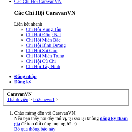
Các Chi Hội CaravanVN
Các Chi Hội CaravanVN
Liên kết nhanh
Chi Hội Vũng Tàu
Chi Hội Đồng Nai
Chi Hội Miền Bắc
Chi Hội Bình Dương
Chi Hội Sài Gòn
Chi Hội Miền Trung
Chi Hội Củ Chi
Chi Hội Tây Ninh
Đăng nhập
Đăng ký
CaravanVN
Thành viên
>
b52cnews1
>
Chào mừng đến với CaravanVN!
Nếu bạn thấy nơi đây thú vị, tại sao lại không
đăng ký tham
gia
để trao đổi cùng mọi người. :)
Bỏ qua thông báo này