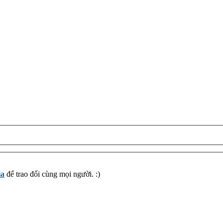
ia
để trao đổi cùng mọi người. :)