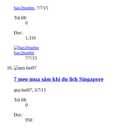
bao2tranhn
,
7/7/15
Trả lời:
0
Đọc:
1,310
bao2tranhn
7/7/15
7 mẹo mua sắm khi du lịch Singapore
quy.bui97
,
3/7/15
Trả lời:
0
Đọc:
950