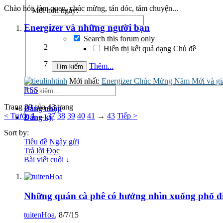
Chào hỏi, làm quen, chúc mừng, tán dóc, tám chuyện...
Mới hơn ngày:
Energizer và những người bạn
Search this forum only
2
Hiển thị kết quả dạng Chủ đề
7
Thêm...
Mới nhất:
Energizer Chúc Mừng Năm Mới và giảm
RSS
Trang 39 của 43 trang
Đăng nhập
< Trước
1
←
37
38
39
40
41
→
43
Tiếp >
Đăng ký
Sort by:
Tiêu đề
Ngày gửi
Trả lời
Đọc
Bài viết cuối ↓
Những quán cà phê có hướng nhìn xuống phố đ
tuitenHoa
,
8/7/15