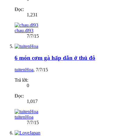
Đọc:
1,231
chau.dl93
7/7/15
6 món cơm gà hấp dẫn ở thủ đô
tuitenHoa
,
7/7/15
Trả lời:
0
Đọc:
1,017
tuitenHoa
7/7/15