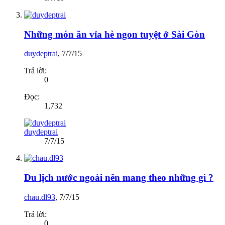
Những món ăn vỉa hè ngon tuyệt ở Sài Gòn
duydeptrai
,
7/7/15
Trả lời:
0
Đọc:
1,732
duydeptrai
7/7/15
Du lịch nước ngoài nên mang theo những gì ?
chau.dl93
,
7/7/15
Trả lời:
0