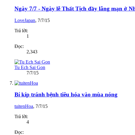
Ngày 7/7 - Ngày lễ Thất Tịch đầy lãng mạn ở N
LoveJapan
,
7/7/15
Trả lời:
1
Đọc:
2,343
Tu Ech Sai Gon
7/7/15
Bí kíp tránh bệnh tiêu hóa vào mùa nóng
tuitenHoa
,
7/7/15
Trả lời:
4
Đọc: