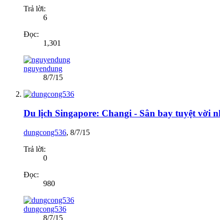
Trả lời:
6
Đọc:
1,301
nguyendung
8/7/15
Du lịch Singapore: Changi - Sân bay tuyệt vời n
dungcong536
,
8/7/15
Trả lời:
0
Đọc:
980
dungcong536
8/7/15