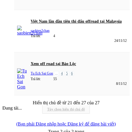
Việt Nam lần đầu tiên thi đấu offroad tại Malaysia
saobien2chan
Trả lời:
4
24/11/12
Xem off road tại Bảo Lộc
Tu Ech Sai Gon
...
4
5
6
Trả lời:
55
8/11/12
Hiển thị chủ đề từ 21 đến 27 của 27
Đang tải...
Tùy chọn hiển thị chủ đề
(Bạn phải Đăng nhập hoặc Đăng ký để đăng bài viết)
Trang 2 của 2 trang