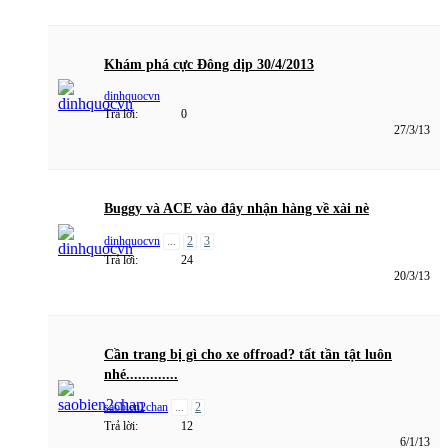
Khám phá cực Đông dịp 30/4/2013
dinhquocvn
Trả lời:
0
27/3/13
Buggy và ACE vào đây nhận hàng về xài nè
dinhquocvn
...
2
3
Trả lời:
24
20/3/13
Cần trang bị gì cho xe offroad? tất tần tật luôn
nhé.............
saobien2chan
...
2
Trả lời:
12
6/1/13