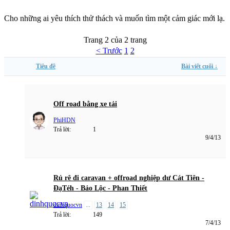
Cho những ai yêu thích thử thách và muốn tìm một cảm giác mới lạ.
Trang 2 của 2 trang
< Trước
1
2
Tiêu đề
Bài viết cuối ↓
Off road bằng xe tải
PhiHDN
Trả lời:
1
9/4/13
Rủ rê đi caravan + offroad nghiệp dư Cát Tiên -
ĐạTẻh - Bảo Lộc - Phan Thiết
dinhquocvn
...
13
14
15
Trả lời:
149
7/4/13