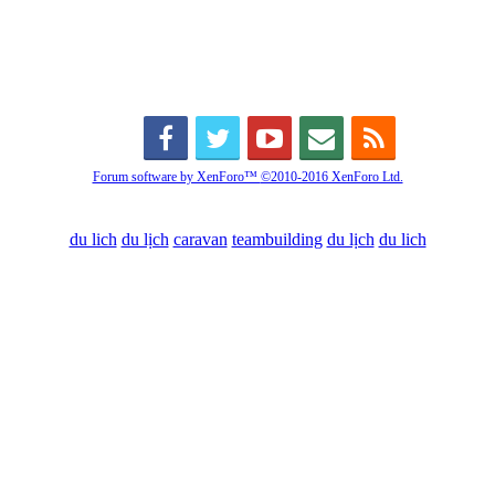
Forum software by XenForo™
©2010-2016 XenForo Ltd.
du lich
du lịch
caravan
teambuilding
du lịch
du lich
Diễn đàn
Liên kết nhanh
Tìm kiếm diễn đàn
Mới nhất
Thành viên
Liên kết nhanh