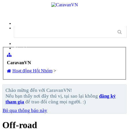
Menu
Đăng nhập
Đăng ký
CaravanVN
Hoạt động Hội Nhóm
>
Chào mừng đến với CaravanVN!
Nếu bạn thấy nơi đây thú vị, tại sao lại không
đăng ký
tham gia
để trao đổi cùng mọi người. :)
Bỏ qua thông báo này
Off-road