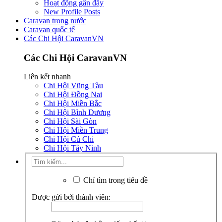
Hoạt động gần đây
New Profile Posts
Caravan trong nước
Caravan quốc tế
Các Chi Hội CaravanVN
Các Chi Hội CaravanVN
Liên kết nhanh
Chi Hội Vũng Tàu
Chi Hội Đồng Nai
Chi Hội Miền Bắc
Chi Hội Bình Dương
Chi Hội Sài Gòn
Chi Hội Miền Trung
Chi Hội Củ Chi
Chi Hội Tây Ninh
Chỉ tìm trong tiêu đề
Được gửi bởi thành viên: