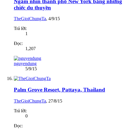
Ngắm nhìn thành phố New York bằng những
chiếc du thuyền
TheGioiChungTa
,
4/9/15
Trả lời:
1
Đọc:
1,207
nguyendung
5/9/15
Palm Grove Resort, Pattaya, Thailand
TheGioiChungTa
,
27/8/15
Trả lời:
0
Đọc: