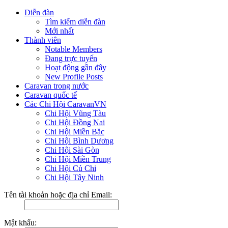
Diễn đàn
Tìm kiếm diễn đàn
Mới nhất
Thành viên
Notable Members
Đang trực tuyến
Hoạt động gần đây
New Profile Posts
Caravan trong nước
Caravan quốc tế
Các Chi Hội CaravanVN
Chi Hội Vũng Tàu
Chi Hội Đồng Nai
Chi Hội Miền Bắc
Chi Hội Bình Dương
Chi Hội Sài Gòn
Chi Hội Miền Trung
Chi Hội Củ Chi
Chi Hội Tây Ninh
Tên tài khoản hoặc địa chỉ Email:
Mật khẩu: