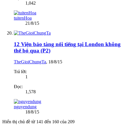
1,042
tuitenHoa
21/8/15
12 Viện bảo tàng nổi tiếng tại London không
thể bỏ qua (P2)
TheGioiChungTa
,
18/8/15
Trả lời:
1
Đọc:
1,578
nguyendung
18/8/15
Hiển thị chủ đề từ 141 đến 160 của 209