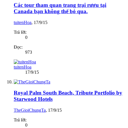
Các tour tham quan trang trại rượu tại
Canada bạn không thể bỏ qua.
tuitenHoa
,
17/9/15
Trả lời:
0
Đọc:
973
tuitenHoa
17/9/15
Royal Palm South Beach, Tribute Portfolio by
Starwood Hotels
TheGioiChungTa
,
17/9/15
Trả lời:
0