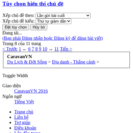
Tùy chọn hiển thị chủ đề
Xếp chủ đề theo:
Xếp chủ đề kiểu:
Đang tải...
(Bạn phải Đăng nhập hoặc Đăng ký để đăng bài viết)
Trang 8 của 11 trang
< Trước
1
←
6
7
8
9
10
→
11
Tiếp >
CaravanVN
Du Lịch & Đời Sống
>
Địa danh - Thắng cảnh
>
Toggle Width
Giao diện
CaravanVN 2016
Ngôn ngữ
Tiếng Việt
Trang chủ
Liên hệ
Trợ giúp
Điều khoản