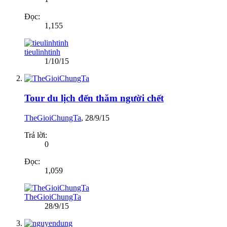
Đọc:
1,155
tieulinhtinh
1/10/15
Tour du lịch đến thăm người chết
TheGioiChungTa
,
28/9/15
Trả lời:
0
Đọc:
1,059
TheGioiChungTa
28/9/15