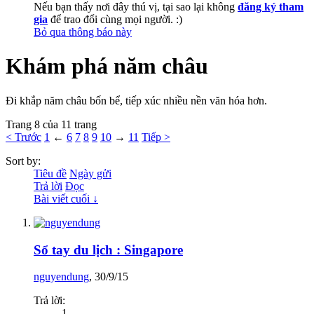
Nếu bạn thấy nơi đây thú vị, tại sao lại không
đăng ký tham
gia
để trao đổi cùng mọi người. :)
Bỏ qua thông báo này
Khám phá năm châu
Đi khắp năm châu bốn bể, tiếp xúc nhiều nền văn hóa hơn.
Trang 8 của 11 trang
< Trước
1
←
6
7
8
9
10
→
11
Tiếp >
Sort by:
Tiêu đề
Ngày gửi
Trả lời
Đọc
Bài viết cuối ↓
Sổ tay du lịch : Singapore
nguyendung
,
30/9/15
Trả lời:
1