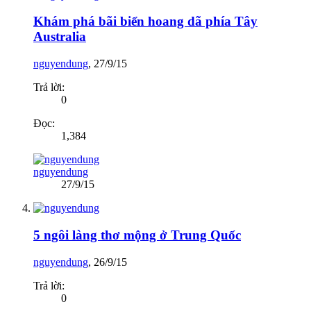
Khám phá bãi biển hoang dã phía Tây
Australia
nguyendung
,
27/9/15
Trả lời:
0
Đọc:
1,384
nguyendung
27/9/15
5 ngôi làng thơ mộng ở Trung Quốc
nguyendung
,
26/9/15
Trả lời:
0