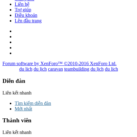
Liên hệ
Trợ giúp
Điều khoản
Lên đầu trang
Forum software by XenForo™
©2010-2016 XenForo Ltd.
du lich
du lịch
caravan
teambuilding
du lịch
du lich
Diễn đàn
Liên kết nhanh
Tìm kiếm diễn đàn
Mới nhất
Thành viên
Liên kết nhanh