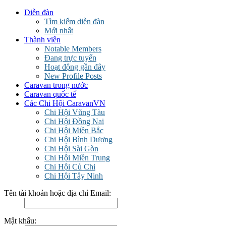
Diễn đàn
Tìm kiếm diễn đàn
Mới nhất
Thành viên
Notable Members
Đang trực tuyến
Hoạt động gần đây
New Profile Posts
Caravan trong nước
Caravan quốc tế
Các Chi Hội CaravanVN
Chi Hội Vũng Tàu
Chi Hội Đồng Nai
Chi Hội Miền Bắc
Chi Hội Bình Dương
Chi Hội Sài Gòn
Chi Hội Miền Trung
Chi Hội Củ Chi
Chi Hội Tây Ninh
Tên tài khoản hoặc địa chỉ Email:
Mật khẩu: