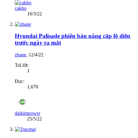
cakho
16/3/22
Hyundai Palisade phiên bản nâng cấp lộ diện
trước ngày ra mắt
zhane
,
12/4/22
Trả lời:
1
Đọc:
1,670
daikimpower
25/5/22