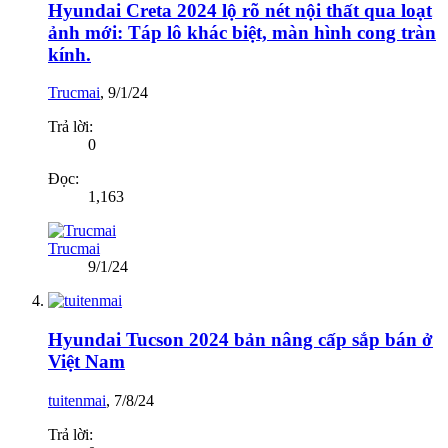
Hyundai Creta 2024 lộ rõ nét nội thất qua loạt
ảnh mới: Táp lô khác biệt, màn hình cong tràn
kính.
Trucmai
,
9/1/24
Trả lời:
0
Đọc:
1,163
Trucmai
9/1/24
Hyundai Tucson 2024 bản nâng cấp sắp bán ở
Việt Nam
tuitenmai
,
7/8/24
Trả lời: