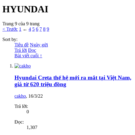
HYUNDAI
Trang 9 của 9 trang
< Trước
1
←
4
5
6
7
8
9
Sort by:
Tiêu đề
Ngày gửi
Trả lời
Đọc
Bài viết cuối ↑
Hyundai Creta thế hệ mới ra mắt tại Việt Nam,
giá từ 620 triệu đồng
cakho
,
16/3/22
Trả lời:
0
Đọc:
1,307