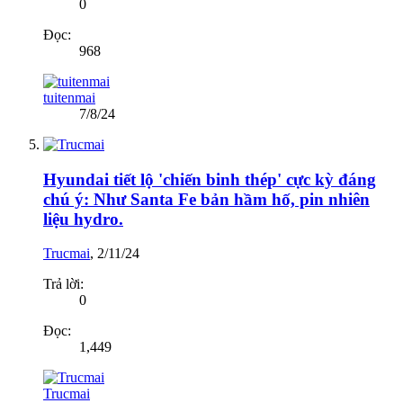
0
Đọc:
968
tuitenmai
7/8/24
Hyundai tiết lộ 'chiến binh thép' cực kỳ đáng
chú ý: Như Santa Fe bản hầm hố, pin nhiên
liệu hydro.
Trucmai
,
2/11/24
Trả lời:
0
Đọc:
1,449
Trucmai