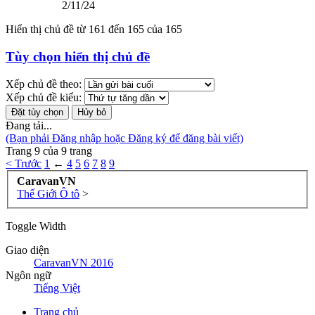
2/11/24
Hiển thị chủ đề từ 161 đến 165 của 165
Tùy chọn hiển thị chủ đề
Xếp chủ đề theo:
Xếp chủ đề kiểu:
Đang tải...
(Bạn phải Đăng nhập hoặc Đăng ký để đăng bài viết)
Trang 9 của 9 trang
< Trước
1
←
4
5
6
7
8
9
CaravanVN
Thế Giới Ô tô
>
Toggle Width
Giao diện
CaravanVN 2016
Ngôn ngữ
Tiếng Việt
Trang chủ