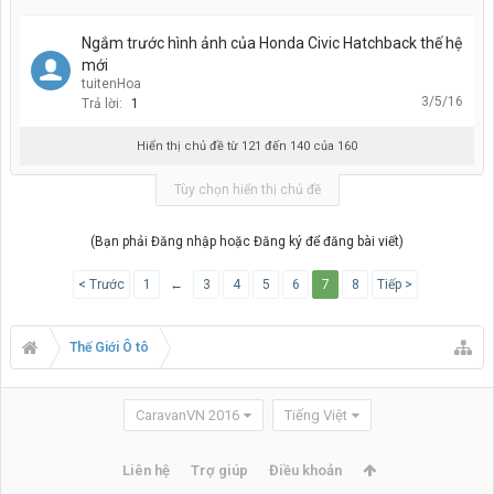
Ngắm trước hình ảnh của Honda Civic Hatchback thế hệ
mới
tuitenHoa
3/5/16
Trả lời:
1
Hiển thị chủ đề từ 121 đến 140 của 160
Tùy chọn hiển thị chủ đề
(Bạn phải Đăng nhập hoặc Đăng ký để đăng bài viết)
< Trước
1
←
3
4
5
6
7
8
Tiếp >
Thế Giới Ô tô
CaravanVN 2016
Tiếng Việt
Liên hệ
Trợ giúp
Điều khoản