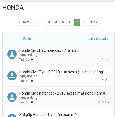
HONDA
< Trước
1
←
3
4
5
6
7
8
Tiếp >
Tiêu đề
Bài viết cuối ↓
Honda Civic Hatchback 2017 ra mắt
nguyendung
19/3/17
Trả lời:
0
Honda Civic Type R 2018 hứa hẹn hiệu năng "khủng"
nguyendung
7/3/17
Trả lời:
0
Honda Civic hatchback 2017 sắp ra mắt Đông Nam Á
nguyendung
21/2/17
Trả lời:
0
Bắt gặp Honda UR-V hoàn toàn mới