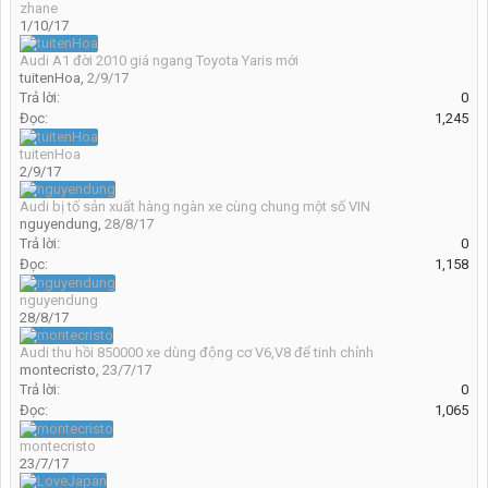
zhane
1/10/17
Audi A1 đời 2010 giá ngang Toyota Yaris mới
tuitenHoa
,
2/9/17
Trả lời:
0
Đọc:
1,245
tuitenHoa
2/9/17
Audi bị tố sản xuất hàng ngàn xe cùng chung một số VIN
nguyendung
,
28/8/17
Trả lời:
0
Đọc:
1,158
nguyendung
28/8/17
Audi thu hồi 850000 xe dùng động cơ V6,V8 để tinh chỉnh
montecristo
,
23/7/17
Trả lời:
0
Đọc:
1,065
montecristo
23/7/17