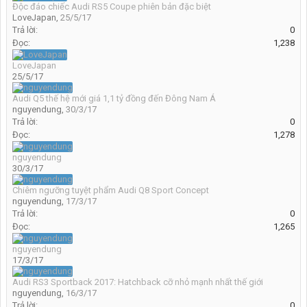
Độc đáo chiếc Audi RS5 Coupe phiên bản đặc biệt
LoveJapan
,
25/5/17
Trả lời:
0
Đọc:
1,238
LoveJapan
25/5/17
Audi Q5 thế hệ mới giá 1,1 tỷ đồng đến Đông Nam Á
nguyendung
,
30/3/17
Trả lời:
0
Đọc:
1,278
nguyendung
30/3/17
Chiêm ngưỡng tuyệt phẩm Audi Q8 Sport Concept
nguyendung
,
17/3/17
Trả lời:
0
Đọc:
1,265
nguyendung
17/3/17
Audi RS3 Sportback 2017: Hatchback cỡ nhỏ mạnh nhất thế giới
nguyendung
,
16/3/17
Trả lời:
0