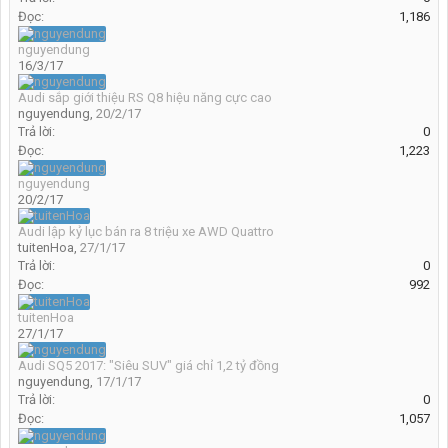
Đọc:
1,186
nguyendung
16/3/17
Audi sắp giới thiệu RS Q8 hiệu năng cực cao
nguyendung
,
20/2/17
Trả lời:
0
Đọc:
1,223
nguyendung
20/2/17
Audi lập kỷ lục bán ra 8 triệu xe AWD Quattro
tuitenHoa
,
27/1/17
Trả lời:
0
Đọc:
992
tuitenHoa
27/1/17
Audi SQ5 2017: "Siêu SUV" giá chỉ 1,2 tỷ đồng
nguyendung
,
17/1/17
Trả lời:
0
Đọc:
1,057