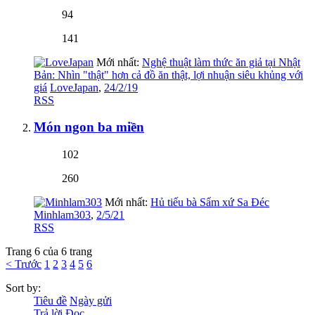
94
141
Mới nhất:
Nghệ thuật làm thức ăn giả tại Nhật
Bản: Nhìn "thật" hơn cả đồ ăn thật, lợi nhuận siêu khủng với
giá
LoveJapan
,
24/2/19
RSS
Món ngon ba miền
102
260
Mới nhất:
Hủ tiếu bà Sẩm xứ Sa Đéc
Minhlam303
,
2/5/21
RSS
Trang 6 của 6 trang
< Trước
1
2
3
4
5
6
Sort by:
Tiêu đề
Ngày gửi
Trả lời
Đọc