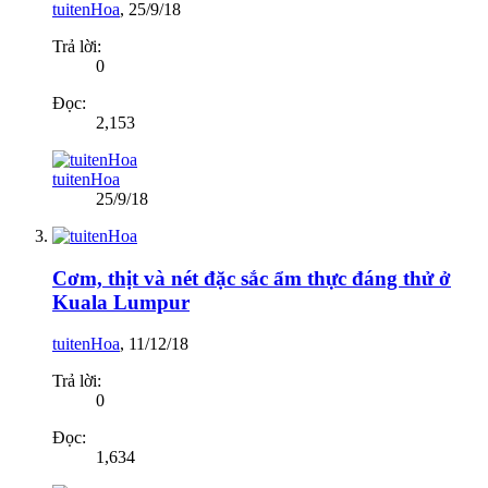
tuitenHoa
,
25/9/18
Trả lời:
0
Đọc:
2,153
tuitenHoa
25/9/18
Cơm, thịt và nét đặc sắc ẩm thực đáng thử ở
Kuala Lumpur
tuitenHoa
,
11/12/18
Trả lời:
0
Đọc:
1,634