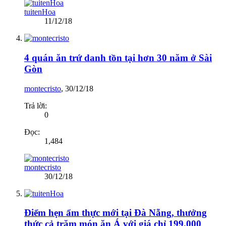
tuitenHoa
11/12/18
4 quán ăn trứ danh tồn tại hơn 30 năm ở Sài
Gòn
montecristo
,
30/12/18
Trả lời:
0
Đọc:
1,484
montecristo
30/12/18
Điểm hẹn ẩm thực mới tại Đà Nẵng, thưởng
thức cả trăm món ăn Á với giá chỉ 199.000