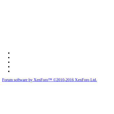
Forum software by XenForo™
©2010-2016 XenForo Ltd.
du lich
du lịch
caravan
teambuilding
du lịch
du lich
Diễn đàn
Liên kết nhanh
Tìm kiếm diễn đàn