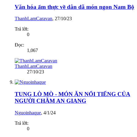
Văn hóa ẩm thực về dân dã món ngon Nam Bộ
ThanhLamCaravan
,
27/10/23
Trả lời:
0
Đọc:
1,067
ThanhLamCaravan
27/10/23
TUNG LÒ MÒ - MÓN ĂN NỔI TIẾNG CỦA
NGƯỜI CHĂM AN GIANG
Nguoinhaque
,
4/1/24
Trả lời:
0