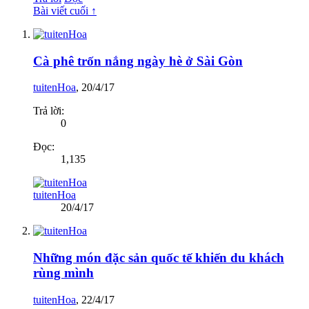
Bài viết cuối ↑
Cà phê trốn nắng ngày hè ở Sài Gòn
tuitenHoa
,
20/4/17
Trả lời:
0
Đọc:
1,135
tuitenHoa
20/4/17
Những món đặc sản quốc tế khiến du khách
rùng mình
tuitenHoa
,
22/4/17