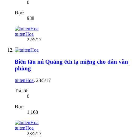
0
Đọc:
988
tuitenHoa
22/5/17
Biến tấu mì Quảng ếch lạ miệng cho dân văn
phòng
tuitenHoa
,
23/5/17
Trả lời:
0
Đọc:
1,168
tuitenHoa
23/5/17