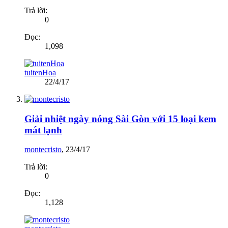
Trả lời:
0
Đọc:
1,098
tuitenHoa
22/4/17
Giải nhiệt ngày nóng Sài Gòn với 15 loại kem
mát lạnh
montecristo
,
23/4/17
Trả lời:
0
Đọc:
1,128