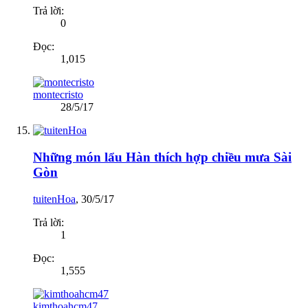
Trả lời:
0
Đọc:
1,015
montecristo
28/5/17
Những món lẩu Hàn thích hợp chiều mưa Sài
Gòn
tuitenHoa
,
30/5/17
Trả lời:
1
Đọc:
1,555
kimthoahcm47