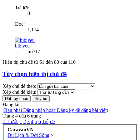
Trả lời:
0
Đọc:
1,174
bibiyeu
6/7/17
Hiển thị chủ đề từ 61 đến 80 của 110
Tùy chọn hiển thị chủ đề
Xếp chủ đề theo:
Xếp chủ đề kiểu:
Đang tải...
(Bạn phải Đăng nhập hoặc Đăng ký để đăng bài viết)
Trang 4 của 6 trang
< Trước
1
2
3
4
5
6
Tiếp >
CaravanVN
Du Lịch & Đời Sống
>