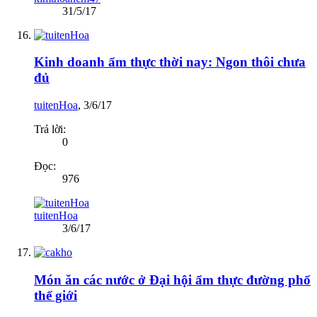
31/5/17
Kinh doanh ẩm thực thời nay: Ngon thôi chưa
đủ
tuitenHoa
,
3/6/17
Trả lời:
0
Đọc:
976
tuitenHoa
3/6/17
Món ăn các nước ở Đại hội ẩm thực đường phố
thế giới