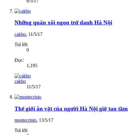
6/5/17
Những quán xôi ngon trứ danh Hà Nội
cakho
,
11/5/17
Trả lời:
0
Đọc:
1,195
cakho
11/5/17
Thế giới ăn vặt của người Hà Nội giờ tan tầm
montecristo
,
13/5/17
Trả lời: