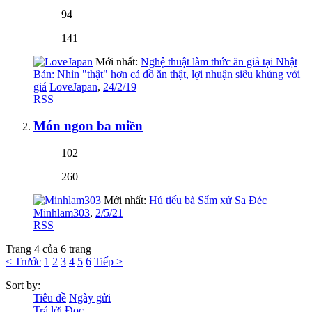
94
141
Mới nhất:
Nghệ thuật làm thức ăn giả tại Nhật
Bản: Nhìn "thật" hơn cả đồ ăn thật, lợi nhuận siêu khủng với
giá
LoveJapan
,
24/2/19
RSS
Món ngon ba miền
102
260
Mới nhất:
Hủ tiếu bà Sẩm xứ Sa Đéc
Minhlam303
,
2/5/21
RSS
Trang 4 của 6 trang
< Trước
1
2
3
4
5
6
Tiếp >
Sort by:
Tiêu đề
Ngày gửi
Trả lời
Đọc