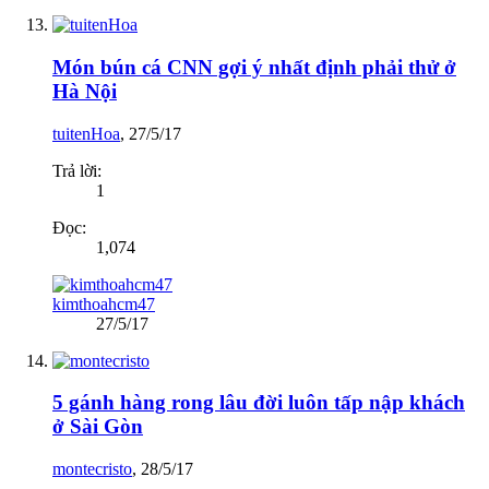
Món bún cá CNN gợi ý nhất định phải thử ở
Hà Nội
tuitenHoa
,
27/5/17
Trả lời:
1
Đọc:
1,074
kimthoahcm47
27/5/17
5 gánh hàng rong lâu đời luôn tấp nập khách
ở Sài Gòn
montecristo
,
28/5/17