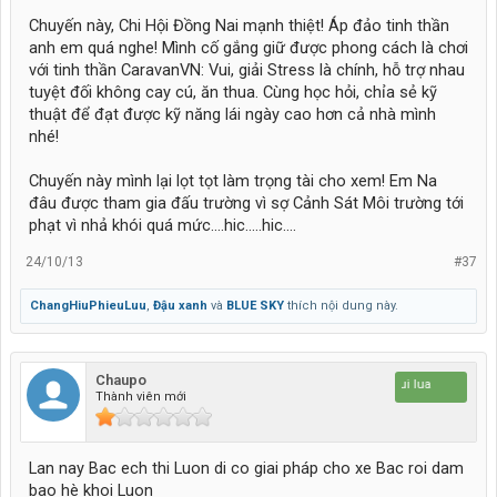
Chuyến này, Chi Hội Đồng Nai mạnh thiệt! Áp đảo tinh thần
anh em quá nghe! Mình cố gắng giữ được phong cách là chơi
với tinh thần CaravanVN: Vui, giải Stress là chính, hỗ trợ nhau
tuyệt đối không cay cú, ăn thua. Cùng học hỏi, chỉa sẻ kỹ
thuật để đạt được kỹ năng lái ngày cao hơn cả nhà mình
nhé!
Chuyến này mình lại lọt tọt làm trọng tài cho xem! Em Na
đâu được tham gia đấu trường vì sợ Cảnh Sát Môi trường tới
phạt vì nhả khói quá mức....hic.....hic....
24/10/13
#37
ChangHiuPhieuLuu
,
Đậu xanh
và
BLUE SKY
thích nội dung này.
Chaupo
Da nui lua
Thành viên mới
Lan nay Bac ech thi Luon di co giai pháp cho xe Bac roi dam
bao hè khoi Luon