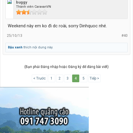
buggy
Thành viên CaravanVN
Weekend này em ko đi dc roài, sorry Dinhquoc nhé.
25/10/13
#40
Đậu xanh
thích nội dung này.
(Bạn phải Đăng nhập hoặc Đăng ký để đăng bài viết)
< Trước
1
2
3
4
5
Tiếp >