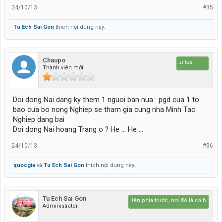
24/10/13
#35
Tu Ech Sai Gon
thích nội dung này.
Chaupo
Da nui lua
Thành viên mới
Doi dong Nai dang ky them 1 nguoi ban nua : pgd cua 1 to
bao cua bo nong Nghiep se tham gia cung nha Minh Tac
Nghiep dang bai
Doi dong Nai hoang Trang o ? He ... He ...
24/10/13
#36
quocgia
và
Tu Ech Sai Gon
thích nội dung này.
Tu Ech Sai Gon
Hãy lái lên phía trước, nơi đó là cả bầu trời x
Administrator