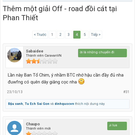
Thêm một giải Off - road đồi cát tại
Phan Thiết
< Trước
1
2
3
4
5
Tiếp >
Sabaidee
Cuộc đời là những chuyến đi
Thành viên CaravanVN
Lần này Ban Tổ Chim, ý nhầm BTC nhớ hậu cần đầy đủ nha
đuwfng có quên dây giăng cọc nha
23/10/13
#31
Đậu xanh
,
Tu Ech Sai Gon
và
dinhquocvn
thích nội dung này.
Chaupo
Da nui lua
Thành viên mới