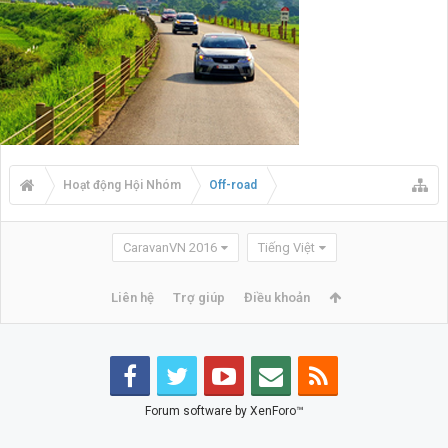
Hoạt động Hội Nhóm
Off-road
CaravanVN 2016
Tiếng Việt
Liên hệ
Trợ giúp
Điều khoản
Forum software by XenForo™