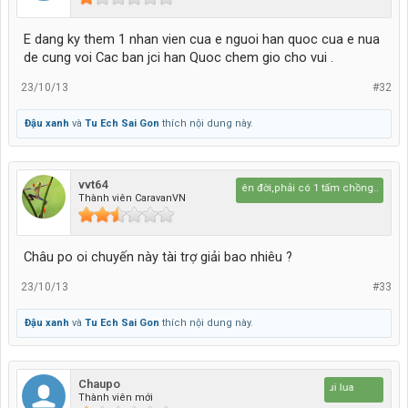
E dang ky them 1 nhan vien cua e nguoi han quoc cua e nua
de cung voi Cac ban jci han Quoc chem gio cho vui .
23/10/13
#32
Đậu xanh
và
Tu Ech Sai Gon
thích nội dung này.
vvt64
sống trên đời,phải có 1 tấm chồng..quên..1 
Thành viên CaravanVN
Châu po oi chuyến này tài trợ giải bao nhiêu ?
23/10/13
#33
Đậu xanh
và
Tu Ech Sai Gon
thích nội dung này.
Chaupo
Da nui lua
Thành viên mới