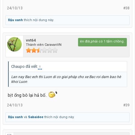
24/10/13
#38
Đậu xanh
thích nội dung này.
vvt64
sống trên đời,phải có 1 tấm chồng..quên..1 
Thành viên CaravanVN
Chaupo đã viết:
↑
Lan nay Bac ech thi Luon di co giai pháp cho xe Bac roi dam bao hè
khoi Luon
bịt ống bô lại hả bố..
24/10/13
#39
Đậu xanh
và
Sabaidee
thích nội dung này.