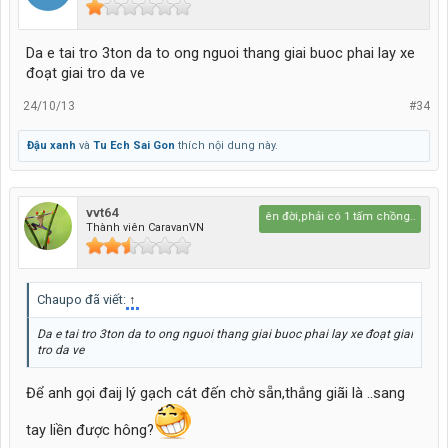
Da e tai tro 3ton da to ong nguoi thang giai buoc phai lay xe
đoạt giai tro da ve
24/10/13
#34
Đậu xanh
và
Tu Ech Sai Gon
thích nội dung này.
vvt64
sống trên đời,phải có 1 tấm chồng..quên..1 
Thành viên CaravanVN
Chaupo đã viết:
↑
Da e tai tro 3ton da to ong nguoi thang giai buoc phai lay xe đoạt giai
tro da ve
Để anh gọi đaij lý gạch cát đến chờ sẵn,thắng giãi là ..sang
tay liền được hông?