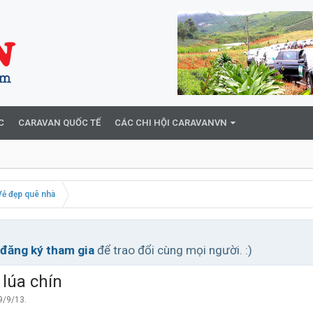
C
CARAVAN QUỐC TẾ
CÁC CHI HỘI CARAVANVN
Vẻ đẹp quê nhà
đăng ký tham gia
để trao đổi cùng mọi người. :)
lúa chín
9/9/13
.