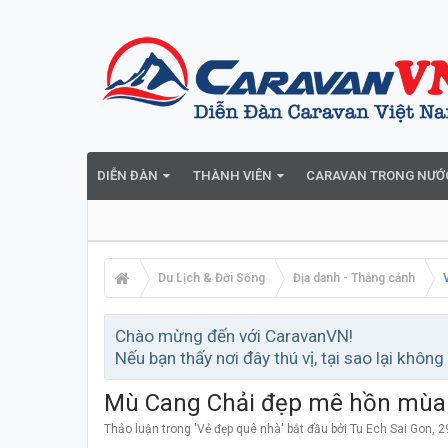
DIỄN ĐÀN
THÀNH VIÊN
CARAVAN TRONG NƯỚ
Du Lịch & Đời Sống
Địa danh - Thắng cảnh
Chào mừng đến với CaravanVN!
Nếu bạn thấy nơi đây thú vị, tại sao lại không
Mù Cang Chải đẹp mê hồn mùa 
Thảo luận trong '
Vẻ đẹp quê nhà
' bắt đầu bởi
Tu Ech Sai Gon
,
2