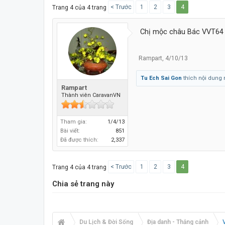
< Trước
1
2
3
4
Trang 4 của 4 trang
Chị mộc châu Bác VVT64 l
Rampart
,
4/10/13
Tu Ech Sai Gon
thích nội dung 
Rampart
Thành viên CaravanVN
Tham gia:
1/4/13
Bài viết:
851
Đã được thích:
2,337
< Trước
1
2
3
4
Trang 4 của 4 trang
Chia sẻ trang này
Du Lịch & Đời Sống
Địa danh - Thắng cảnh