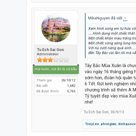
MikeNguyen đã viết:
↑
Xem hình xong em tự hứa với
.....Hình dung một chiếc thắt
Một chiếc khăn màu trăng tr
Một chiếc vòng sáng lung linh
Với nụ cười nàng quá xinh....
Tu Ech Sai Gon
đến Tây Bác vài lần rồi mà vẫ
Administrator
Tây Bắc Mùa Xuân là chươ
Hãy lái lên phía trước, nơi đó là cả bầu trời xanh.....
vào ngày 16 tháng giêng 
sớm hơn, đoàn hội quân t
Tham gia:
26/10/12
6 Tết. Rút kinh nghiệm nh
Bài viết:
1,682
chương trình sẽ thêm A M
Đã được thích:
5,765
Tý tuyệt đẹp vào mùa Xuâ
nhé!
Tu Ech Sai Gon
,
30/9/13
TonyLee
,
phonglan
,
dinhquocv