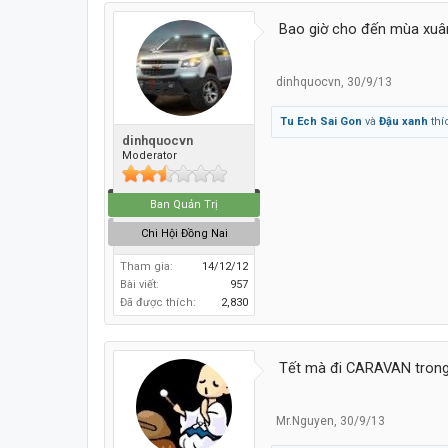
Bao giờ cho đến mùa xuân, ng
dinhquocvn
,
30/9/13
Tu Ech Sai Gon
và
Đậu xanh
thí
dinhquocvn
Moderator
Ban Quản Trị
Chi Hội Đồng Nai
Tham gia:
14/12/12
Bài viết:
957
Đã được thích:
2,830
Tết mà đi CARAVAN trong 
Mr.Nguyen
,
30/9/13