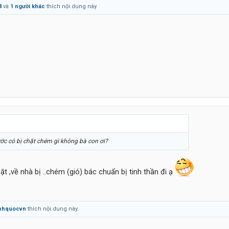
4
và
1 người khác
thích nội dung này.
kẻ thù..
c có bị chặt chém gì không bà con ơi?
hặt ,về nhà bị ..chém (gió) bác chuẩn bị tinh thần đi ạ
nhquocvn
thích nội dung này.