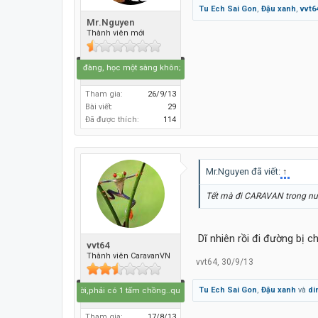
Tu Ech Sai Gon
,
Đậu xanh
,
vvt6
Mr.Nguyen
Thành viên mới
Đi một ngày đàng, học một sàng khôn; Thêm được một người Bạn là bớt được một 
Tham gia:
26/9/13
Bài viết:
29
Đã được thích:
114
Mr.Nguyen đã viết:
↑
Tết mà đi CARAVAN trong nướ
Dĩ nhiên rồi đi đường bị c
vvt64
Thành viên CaravanVN
vvt64
,
30/9/13
Tu Ech Sai Gon
,
Đậu xanh
và
di
sống trên đời,phải có 1 tấm chồng..quên..1 tấm lòng.,để làm gì ..em biết không..
Tham gia:
17/8/13