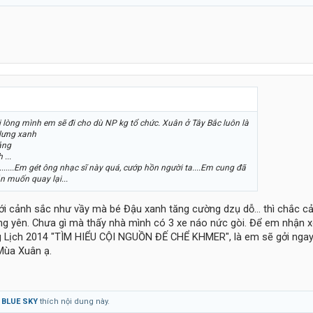
 lòng mình em sẽ đi cho dù NP kg tổ chức. Xuân ở Tây Bắc luôn là
 lưng xanh
ắng
 ...
........Em gét ông nhạc sĩ này quá, cướp hồn người ta....Em cung đã
n muốn quay lại...
. với cảnh sắc như vầy mà bé Đậu xanh tăng cường dzụ dỗ... thì chắc c
g yên. Chưa gì mà thấy nhà mình có 3 xe náo nức gòi. Để em nhận 
g Lịch 2014 "TÌM HIỂU CỘI NGUỒN ĐẾ CHỂ KHMER", là em sẽ gởi nga
 Mùa Xuân ạ.
à
BLUE SKY
thích nội dung này.