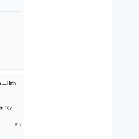
....Hình
đến Tây
#13