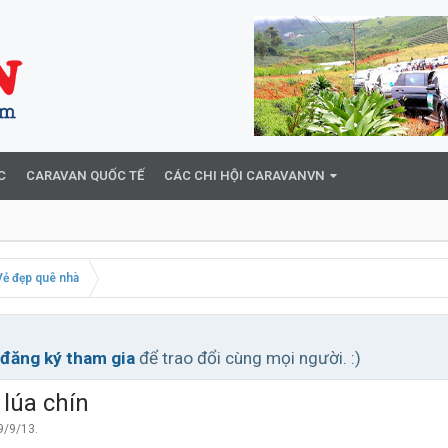
C
CARAVAN QUỐC TẾ
CÁC CHI HỘI CARAVANVN
Vẻ đẹp quê nhà
đăng ký tham gia
để trao đổi cùng mọi người. :)
lúa chín
9/9/13
.