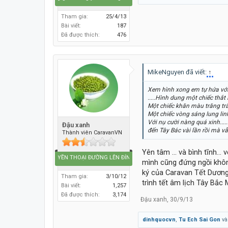
Tham gia:
25/4/13
Bài viết:
187
Đã được thích:
476
MikeNguyen đã viết:
↑
Xem hình xong em tự hứa với
.....Hình dung một chiếc thắt
Một chiếc khăn màu trăng tr
Một chiếc vòng sáng lung linh
Với nụ cười nàng quá xinh....
Đậu xanh
đến Tây Bác vài lần rồi mà vẫ
Thành viên CaravanVN
Yên tâm ... và bình tĩnh..
Caravan HUYỀN THOẠI ĐƯỜNG LÊN ĐỈNH THẾ GIỚI
mình cũng đứng ngồi khôn
ký của Caravan Tết Dươn
Tham gia:
3/10/12
trình tết âm lịch Tây Bắc
Bài viết:
1,257
Đã được thích:
3,174
Đậu xanh
,
30/9/13
dinhquocvn
,
Tu Ech Sai Gon
v