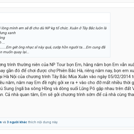
 lòng mình em sẽ đi cho dù NP kg tổ chức. Xuân ở Tây Bắc luôn là
 lưng xanh
ắng
 ...
........Em gét ông nhạc sĩ này quá, cướp hồn người ta....Em cung đã
n muốn quay lại...
ng trình thường niên của NP Tour bọn Em, hằng năm bọn Em vẫn xu
hay gần đó để chơi được chợ Phiên Bắc Hà, riêng năm nay, bọn em xu
ại Hà Nội của chương trình Tây Bắc Mùa Xuân vào ngày 05/02/2014 
iều năm, năm nay Em đề nghị gởi xe ra + vào cho đỡ mất nhiều thời g
ú Sung (ngã ba sông Hồng và dòng suối Lũng Pô gặp nhau trên đất V
n. Cả nhà quan tâm, Em sẽ gởi chương trình sớm để cả nhà cùng th
n
và
3 người khác
thích nội dung này.