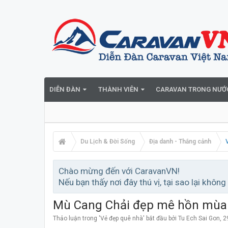
DIỄN ĐÀN
THÀNH VIÊN
CARAVAN TRONG NƯỚ
Du Lịch & Đời Sống
Địa danh - Thắng cảnh
Chào mừng đến với CaravanVN!
Nếu bạn thấy nơi đây thú vị, tại sao lại không
Mù Cang Chải đẹp mê hồn mùa 
Thảo luận trong '
Vẻ đẹp quê nhà
' bắt đầu bởi
Tu Ech Sai Gon
,
2