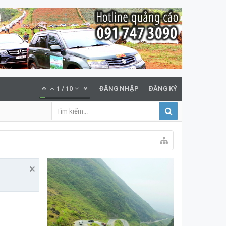
1
/
10
ĐĂNG NHẬP
ĐĂNG KÝ