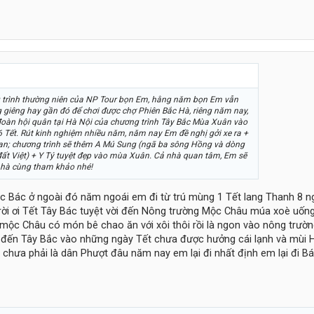
 trình thường niên của NP Tour bọn Em, hằng năm bọn Em vẫn
 giêng hay gần đó để chơi được chợ Phiên Bắc Hà, riêng năm nay,
oàn hội quân tại Hà Nội của chương trình Tây Bắc Mùa Xuân vào
Tết. Rút kinh nghiệm nhiều năm, năm nay Em đề nghị gởi xe ra +
ian; chương trình sẽ thêm A Mú Sung (ngã ba sông Hồng và dòng
đất Việt) + Y Tý tuyệt đẹp vào mùa Xuân. Cả nhà quan tâm, Em sẽ
nhà cùng tham khảo nhé!
c Bác ở ngoài đó năm ngoái em đi từ trú mùng 1 Tết lang Thanh 8 n
rời ơi Tết Tây Bác tuyệt vời đến Nông trường Mộc Châu múa xoè uống
mộc Châu có món bê chao ăn với xôi thôi rồi là ngon vào nông trườn
ưa đến Tây Bắc vào những ngày Tết chưa được hưởng cái lạnh và mùi
chưa phải là dân Phượt đâu năm nay em lại đi nhất định em lại đi Bá