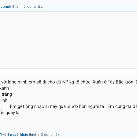
ậu xanh
thích nội dung này.
ới lòng mình em sẽ đi cho dù NP kg tổ chức. Xuân ở Tây Bắc luôn là .
 xanh
 trắng
nh ...
...........Em gét ông nhạc sĩ này quá, cướp hồn người ta....Em cung đã 
n quay lại...
KY
và
3 người khác
thích nội dung này.