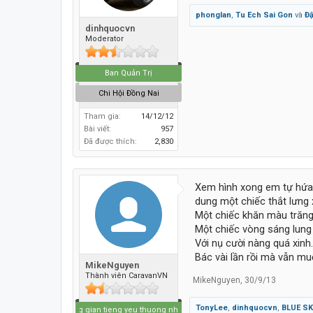
phonglan
,
Tu Ech Sai Gon
và
Đ
dinhquocvn
Moderator
Ban Quản Trị
Chi Hội Đồng Nai
Tham gia:
14/12/12
Bài viết:
957
Đã được thích:
2,830
Xem hình xong em tự hứa v
dung một chiếc thắt lưng
Một chiếc khăn màu trăng
Một chiếc vòng sáng lung li
Với nụ cười nàng quá xinh.
Bác vài lần rồi mà vẫn muố
MikeNguyen
Thành viên CaravanVN
MikeNguyen
,
30/9/13
TonyLee
,
dinhquocvn
,
BLUE S
Nghe khong gian tieng yeu thuong nhieu