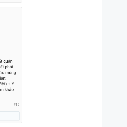
ất quân
ất phát
tức mùng
ian;
iệt) + Y
am khảo
#15