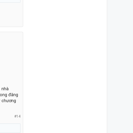
ả nhà
xong đăng
y chương
#14