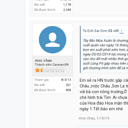
Bài viết:
1,178
Đã được thích:
2,548
Tu Ech Sai Gon đã viết:
↑
Tây Bắc Mùa Xuân là chương
xuất quân vào ngày 16 tháng
bọn em xuất phát sớm hơn, đ
ngày 05/02/2014 tức mùng 6 
vào cho đỡ mất nhiều thời g
moc chau
suối Lũng Pô gặp nhau trên 
Thành viên CaravanVN
gởi chương trình sớm để cả 
Em sẽ ra HN trước gặp cá
Tham gia:
8/3/13
Bài viết:
261
Châu ,mộc Châu ,Sơn La t
Đã được thích:
858
với bà con nông trường,Ở 
chè hinh trái Tim .Ai ch
của Hoa đào Hoa mận thì 
ngày 1 Tết báo em nhé
moc chau
,
1/10/13