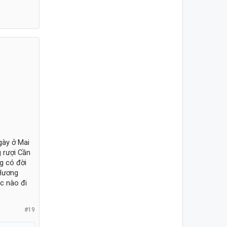
gày ở Mai
 rượi Cần
g có đời
 Hương
c nào đi
#19