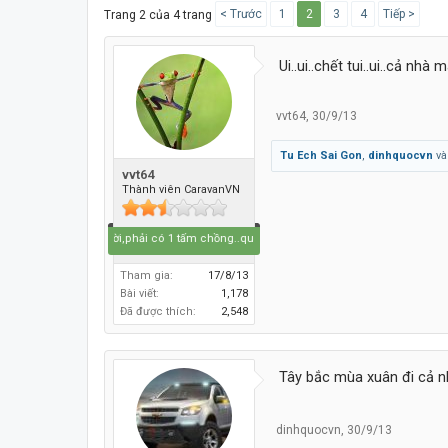
< Trước
1
2
3
4
Tiếp >
Trang 2 của 4 trang
Ui..ui..chết tui..ui..cả nh
vvt64
,
30/9/13
Tu Ech Sai Gon
,
dinhquocvn
v
vvt64
Thành viên CaravanVN
sống trên đời,phải có 1 tấm chồng..quên..1 tấm lòng.,để làm gì ..em biết không..
Tham gia:
17/8/13
Bài viết:
1,178
Đã được thích:
2,548
Tây bắc mùa xuân đi cả nhà
dinhquocvn
,
30/9/13