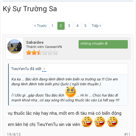
Ký Sự Trường Sa
< Trước
1
2
3
4
5
Tiếp >
Sabaidee
Cuộc đời là những chuyến đi
Thành viên CaravanVN
TieuYenTu đã viết:
↑
Ka ka ... Bác ếch đang lênh đênh trên biển ra trường sa !!! Còn em
đang lênh đênh trên biển phú Quốc ( ngồi trên thuyền )
Í ! Ước gì ..gặp được Tàu Bác ếch
... Hi hi ... Chúc hai Bác đi
mạnh khoẻ nha , có say sóng thì uống thuốc lắc vào Là hết say !!!!
vụ thuốc lắc này hay nha, mốt em đi tàu mà có biển động
em liên hệ chị TieuYenTu xin vài viên
19/4/13
#11