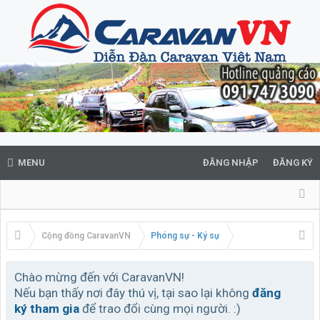
MENU
ĐĂNG NHẬP
ĐĂNG KÝ
Cộng đồng CaravanVN
Phóng sự - Ký sự
Chào mừng đến với CaravanVN!
Nếu bạn thấy nơi đây thú vị, tại sao lại không
đăng
ký tham gia
để trao đổi cùng mọi người. :)