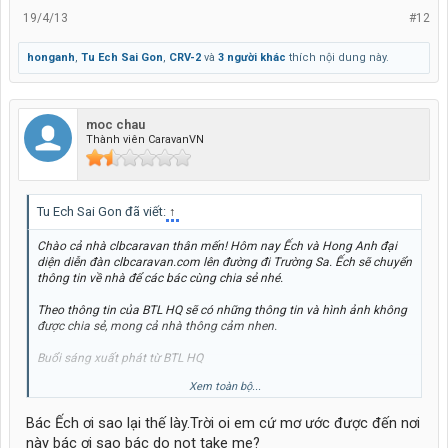
19/4/13
#12
honganh
,
Tu Ech Sai Gon
,
CRV-2
và
3 người khác
thích nội dung này.
moc chau
Buổi ăn rất tươm tất, đúng là bộ đội có khác
Thành viên CaravanVN
Tu Ech Sai Gon đã viết:
↑
Chào cả nhà clbcaravan thân mến! Hôm nay Ếch và Hong Anh đại
diện diễn đàn clbcaravan.com lên đường đi Trường Sa. Ếch sẽ chuyển
thông tin về nhà để các bác cùng chia sẻ nhé.
Theo thông tin của BTL HQ sẽ có những thông tin và hình ảnh không
được chia sẻ, mong cả nhà thông cảm nhen.
Buổi sáng xuất phát từ BTL HQ
Xem toàn bộ...
Bác Ếch ơi sao lại thế lày.Trời oi em cứ mơ ước được đến nơi
này bác ơi sao bác do not take me?