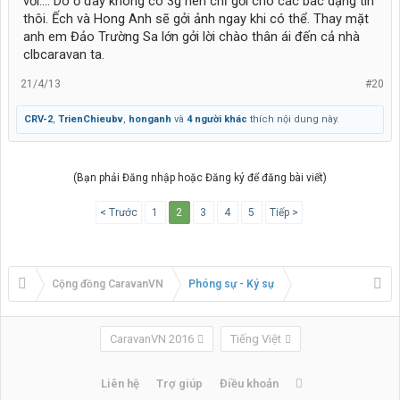
với.... Do ở đây không có 3g nên chỉ gởi cho các bác dạng tin
thôi. Ếch và Hong Anh sẽ gởi ảnh ngay khi có thể. Thay mặt
anh em Đảo Trường Sa lớn gởi lời chào thân ái đến cả nhà
clbcaravan ta.
21/4/13
#20
CRV-2
,
TrienChieubv
,
honganh
và
4 người khác
thích nội dung này.
(Bạn phải Đăng nhập hoặc Đăng ký để đăng bài viết)
< Trước
1
2
3
4
5
Tiếp >
Cộng đồng CaravanVN
Phóng sự - Ký sự
CaravanVN 2016
Tiếng Việt
Liên hệ
Trợ giúp
Điều khoản