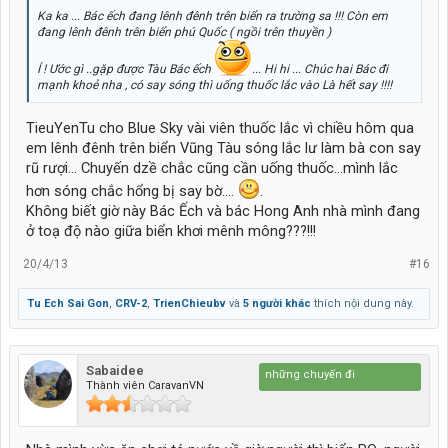
Ka ka ... Bác ếch đang lênh đênh trên biển ra trường sa !!! Còn em
đang lênh đênh trên biển phú Quốc ( ngồi trên thuyền )
Í ! Ước gì ..gặp được Tàu Bác ếch
... Hi hi ... Chúc hai Bác đi
mạnh khoẻ nha , có say sóng thì uống thuốc lắc vào Là hết say !!!!
TieuYenTu cho Blue Sky vài viên thuốc lắc vì chiều hôm qua
em lênh đênh trên biển Vũng Tàu sóng lắc lư làm bà con say
rũ rượi... Chuyến dzề chắc cũng cần uống thuốc...mình lắc
hơn sóng chắc hổng bị say bờ....
.
Không biết giờ này Bác Ếch và bác Hong Anh nhà mình đang
ở toạ độ nào giữa biển khơi mênh mông???!!!
20/4/13
#16
Tu Ech Sai Gon
,
CRV-2
,
TrienChieubv
và
5 người khác
thích nội dung này.
Sabaidee
Cuộc đời là những chuyến đi
Thành viên CaravanVN