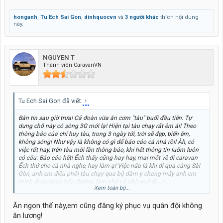
honganh
,
Tu Ech Sai Gon
,
dinhquocvn
và
3 người khác
thích nội dung
này.
NGUYEN T
Thành viên CaravanVN
Tu Ech Sai Gon đã viết:
↑
Bản tin sau giờ trưa! Cả đoàn vừa ăn cơm "tàu" buổi đầu tiên. Tự
dưng chỗ này có sóng 3G mới lạ! Hiện tại tàu chạy rất êm ái! Theo
thông báo của chỉ huy tàu, trong 3 ngày tới, trời sẽ đẹp, biển êm,
không sóng! Như vậy là không có gì để báo cáo cả nhà rồi! Àh, có
việc rất hay, trên tàu mỗi lần thông báo, khi hết thông tin luôm luôn
có câu: Báo cáo hết! Ếch thấy cũng hay hay, mai mốt về đi caravan
Ếch thử cho cả nhà nghe, hay lắm ạ! Việc nữa là khi đi qua cảng Sài
Gòn, anh em điều phối tàu chạy qua bộ đàm y chang mấy anh em
mình đi caravan trên đường, làm nhớ cả nhà quá đi....!
Xem toàn bộ...
Các chiến sĩ trên tàu chuẩn bị ăn trưa cho đoàn
Ăn ngon thế này,em cũng đăng ký phục vụ quân đội không
ăn lương!