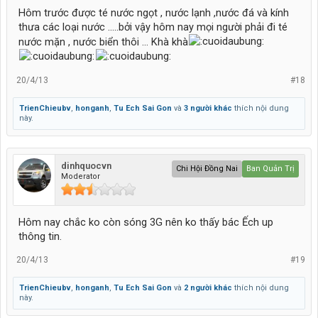
Hôm trước được té nước ngọt , nước lạnh ,nước đá và kính
thưa các loại nước .....bởi vậy hôm nay mọi người phải đi té
nước mặn , nước biển thôi ... Khà khà
20/4/13
#18
TrienChieubv
,
honganh
,
Tu Ech Sai Gon
và
3 người khác
thích nội dung
này.
dinhquocvn
Chi Hội Đồng Nai
Ban Quản Trị
Moderator
Hôm nay chắc ko còn sóng 3G nên ko thấy bác Ếch up
thông tin.
20/4/13
#19
TrienChieubv
,
honganh
,
Tu Ech Sai Gon
và
2 người khác
thích nội dung
này.