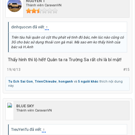
NGUYEN T
Chuẩn bị lên tàu 561
Thành viên CaravanVN
dinhquocvn đã viết:
↑
Trên tàu hải quân có cột thu phát vệ tinh đó bác, nên lúc nào cũng có
3G cho bác sử dụng thoải con gà mái. Mà sao em ko thấy hình của
bác và H.Anh
Thấy hình thì lộ hết! Quân ta ra Trường Sa rất chi là bí mật!
19/4/13
#15
Tu Ech Sai Gon
,
TrienChieubv
,
honganh
và
5 người khác
thích nội dung
này.
BLUE SKY
Thành viên CaravanVN
TieuYenTu đã viết:
↑