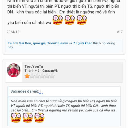
Nhà mình vừa ăn chơi té nước về giờ người thì biển PQ, người
thì biển VT, người thì biển PT, người thì biển TS, người thì biển
DN... kính thưa các lại biển... Em thiệt là ngưỡng mộ về tình
yêu biển của cả nhà wa
20/4/13
#17
Tu Ech Sai Gon
,
quocgia
,
TrienChieubv
và
7 người khác
thích nội dung
này.
TieuYenTu
Thành viên CaravanVN
Sabaidee đã viết:
↑
Nhà mình vừa ăn chơi té nước về giờ người thì biển PQ, người thì biển
VT, người thì biển PT, người thì biển TS, người thì biển DN... kính thưa
các lại biển... Em thiệt là ngưỡng mộ về tình yêu biển của cả nhà wa