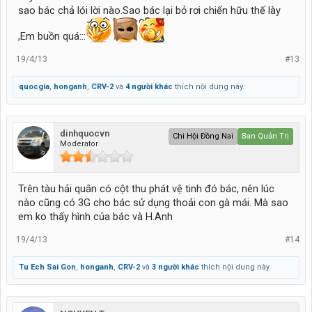
sao bác chả lói lời nào.Sao bác lại bỏ rơi chiến hữu thế lày
,Em buồn quá:::
19/4/13
#13
quocgia
,
honganh
,
CRV-2
và
4 người khác
thích nội dung này.
dinhquocvn
Chi Hội Đồng Nai
Ban Quản Trị
Moderator
Trên tàu hải quân có cột thu phát vệ tinh đó bác, nên lúc
nào cũng có 3G cho bác sử dụng thoải con gà mái. Mà sao
em ko thấy hình của bác và H.Anh
19/4/13
#14
Tu Ech Sai Gon
,
honganh
,
CRV-2
và
3 người khác
thích nội dung này.