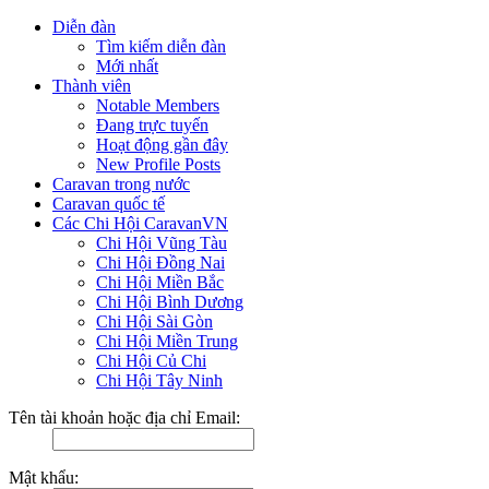
Diễn đàn
Tìm kiếm diễn đàn
Mới nhất
Thành viên
Notable Members
Đang trực tuyến
Hoạt động gần đây
New Profile Posts
Caravan trong nước
Caravan quốc tế
Các Chi Hội CaravanVN
Chi Hội Vũng Tàu
Chi Hội Đồng Nai
Chi Hội Miền Bắc
Chi Hội Bình Dương
Chi Hội Sài Gòn
Chi Hội Miền Trung
Chi Hội Củ Chi
Chi Hội Tây Ninh
Tên tài khoản hoặc địa chỉ Email:
Mật khẩu: