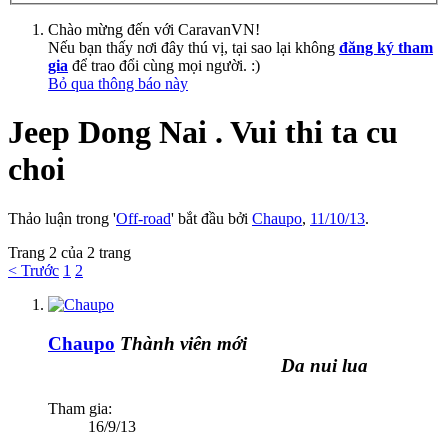
Chào mừng đến với CaravanVN!
Nếu bạn thấy nơi đây thú vị, tại sao lại không
đăng ký tham
gia
để trao đổi cùng mọi người. :)
Bỏ qua thông báo này
Jeep Dong Nai . Vui thi ta cu
choi
Thảo luận trong '
Off-road
' bắt đầu bởi
Chaupo
,
11/10/13
.
Trang 2 của 2 trang
< Trước
1
2
Chaupo
Thành viên mới
Da nui lua
Tham gia:
16/9/13