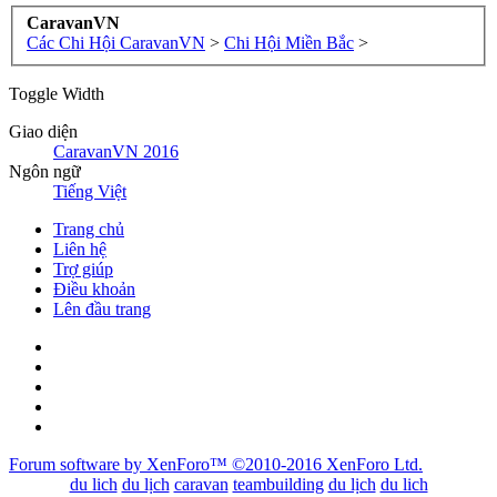
CaravanVN
Các Chi Hội CaravanVN
>
Chi Hội Miền Bắc
>
Toggle Width
Giao diện
CaravanVN 2016
Ngôn ngữ
Tiếng Việt
Trang chủ
Liên hệ
Trợ giúp
Điều khoản
Lên đầu trang
Forum software by XenForo™
©2010-2016 XenForo Ltd.
du lich
du lịch
caravan
teambuilding
du lịch
du lich