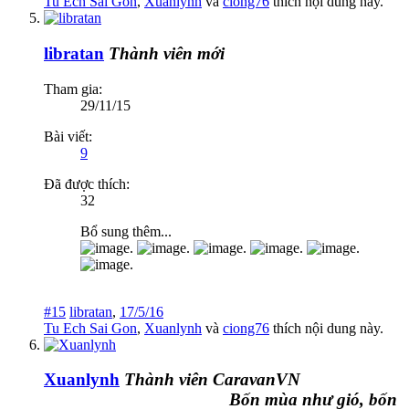
Tu Ech Sai Gon
,
Xuanlynh
và
ciong76
thích nội dung này.
libratan
Thành viên mới
Tham gia:
29/11/15
Bài viết:
9
Đã được thích:
32
Bổ sung thêm...
#15
libratan
,
17/5/16
Tu Ech Sai Gon
,
Xuanlynh
và
ciong76
thích nội dung này.
Xuanlynh
Thành viên CaravanVN
Bốn mùa như gió, bốn mùa 