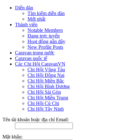
Diễn đàn
Tìm kiếm diễn đàn
Mới nhất
Thành viên
Notable Members
Đang trực tuyến
Hoạt động gần đây
New Profile Posts
Caravan trong nước
Caravan quốc tế
Các Chi Hội CaravanVN
Chi Hội Vũng Tàu
Chi Hội Đồng Nai
Chi Hội Miền Bắc
Chi Hội Bình Dương
Chi Hội Sài Gòn
Chi Hội Miền Trung
Chi Hội Củ Chi
Chi Hội Tây Ninh
Tên tài khoản hoặc địa chỉ Email:
Mật khẩu: