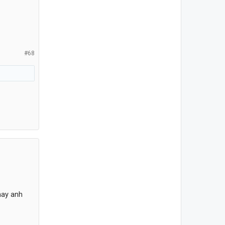
#68
nay anh