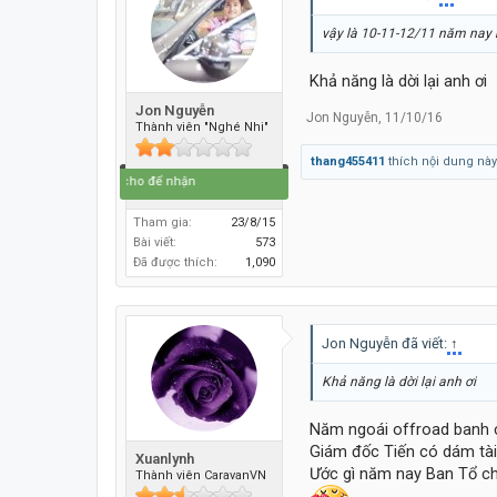
vậy là 10-11-12/11 năm nay
Khả năng là dời lại anh ơi
Jon Nguyễn
Jon Nguyễn
,
11/10/16
Thành viên "Nghé Nhi"
thang455411
thích nội dung này
Đi để về, cho để nhận
Tham gia:
23/8/15
Bài viết:
573
Đã được thích:
1,090
Jon Nguyễn đã viết:
↑
Khả năng là dời lại anh ơi
Năm ngoái offroad banh c
Giám đốc Tiến có dám tài 
Xuanlynh
Ước gì năm nay Ban Tổ ch
Thành viên CaravanVN