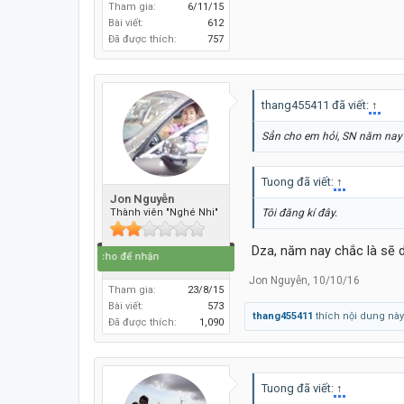
Tham gia:
6/11/15
Bài viết:
612
Đã được thích:
757
thang455411 đã viết:
↑
Sẳn cho em hỏi, SN năm nay
Tuong đã viết:
↑
Jon Nguyễn
Tôi đăng kí đây.
Thành viên "Nghé Nhi"
Dza, năm nay chắc là sẽ d
Đi để về, cho để nhận
Jon Nguyễn
,
10/10/16
Tham gia:
23/8/15
Bài viết:
573
thang455411
thích nội dung này
Đã được thích:
1,090
Tuong đã viết:
↑