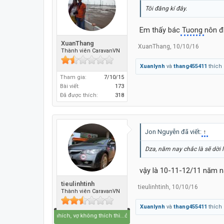
Tôi đăng kí đây.
Em thấy bác
Tuong
nôn đi
XuanThang
XuanThang
,
10/10/16
Thành viên CaravanVN
Xuanlynh
và
thang455411
thích 
Tham gia:
7/10/15
Bài viết:
173
Đã được thích:
318
Jon Nguyễn đã viết:
↑
Dza, năm nay chắc là sẽ dời 
vậy là 10-11-12/11 năm 
tieulinhtinh
tieulinhtinh
,
10/10/16
Thành viên CaravanVN
Xuanlynh
và
thang455411
thích 
thích thì nhích, vợ không thích thì...ở nhà :)