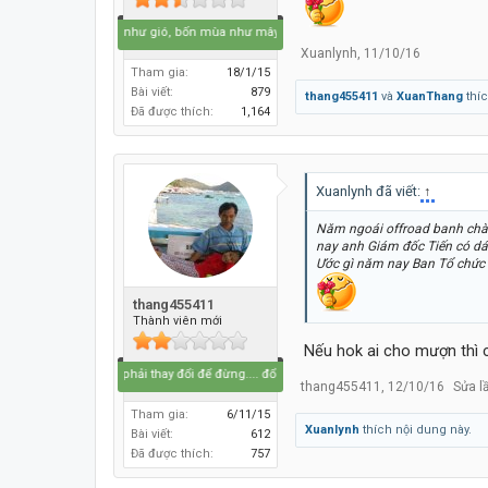
Bốn mùa như gió, bốn mùa như mây...
Xuanlynh
,
11/10/16
Tham gia:
18/1/15
Bài viết:
879
thang455411
và
XuanThang
thíc
Đã được thích:
1,164
Xuanlynh đã viết:
↑
Năm ngoái offroad banh chàn
nay anh Giám đốc Tiến có dám
Ước gì năm nay Ban Tổ chức m
thang455411
Thành viên mới
Nếu hok ai cho mượn thì 
Bắt buộc phải thay đổi để đừng.... đổi thay
thang455411
,
12/10/16
Sửa l
Tham gia:
6/11/15
Xuanlynh
thích nội dung này.
Bài viết:
612
Đã được thích:
757