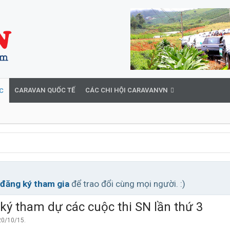
CARAVAN QUỐC TẾ
CÁC CHI HỘI CARAVANVN
C
đăng ký tham gia
để trao đổi cùng mọi người. :)
ký tham dự các cuộc thi SN lần thứ 3
20/10/15
.