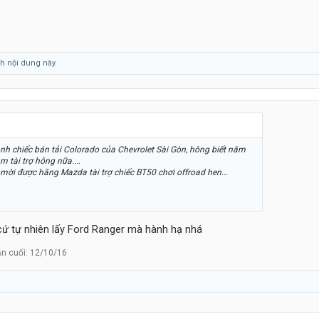
h nội dung này.
h chiếc bán tải Colorado của Chevrolet Sài Gòn, hông biết năm
 tài trợ hông nữa....
ời được hãng Mazda tài trợ chiếc BT50 chơi offroad hen...
cứ tự nhiên lấy Ford Ranger mà hành hạ nhá
ần cuối:
12/10/16