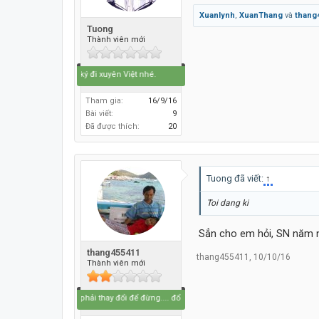
Xuanlynh
,
XuanThang
và
thang
Tuong
Thành viên mới
Tôt đăng ký đi xuyên Việt nhé.
Tham gia:
16/9/16
Bài viết:
9
Đã được thích:
20
Tuong đã viết:
↑
Toi dang ki
Sẳn cho em hỏi, SN năm 
thang455411
thang455411
,
10/10/16
Thành viên mới
Bắt buộc phải thay đổi để đừng.... đổi thay