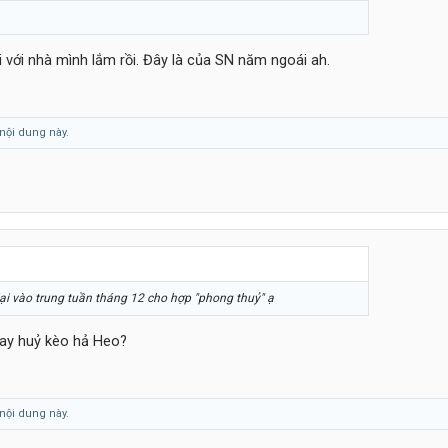
 với nhà mình lắm rồi. Đây là của SN năm ngoái ah.
nội dung này.
lại vào trung tuần tháng 12 cho hợp "phong thuỷ" ạ
nay huỷ kèo hả Heo?
nội dung này.