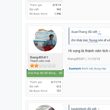
Tham gia:
6/9/14
Bài viết:
943
Đã được thích:
1,996
XuanThang đã viết:
↑
Em thấy bác
Tuong
nôn đi vớ
Hi vọng là thành viên tích
thang455411
thang455411
,
11/10/16
Thành viên mới
Xuanlynh
thích nội dung này.
Bắt buộc phải thay đổi để đừng.... đổi thay
Tham gia:
6/11/15
Bài viết:
612
Đã được thích:
757
tieulinhtinh đã viết:
↑