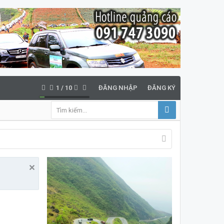
1
/
10
ĐĂNG NHẬP
ĐĂNG KÝ