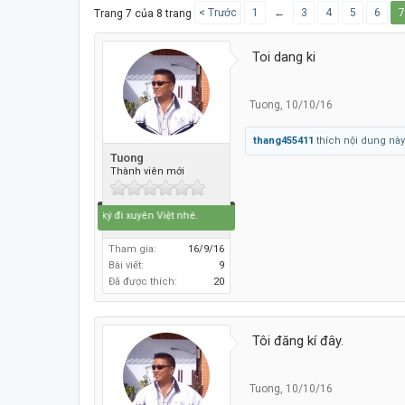
< Trước
1
←
3
4
5
6
7
Trang 7 của 8 trang
Toi dang ki
Tuong
,
10/10/16
thang455411
thích nội dung này
Tuong
Thành viên mới
Tôt đăng ký đi xuyên Việt nhé.
Tham gia:
16/9/16
Bài viết:
9
Đã được thích:
20
Tôi đăng kí đây.
Tuong
,
10/10/16