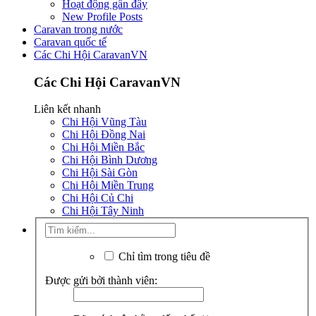
Hoạt động gần đây
New Profile Posts
Caravan trong nước
Caravan quốc tế
Các Chi Hội CaravanVN
Các Chi Hội CaravanVN
Liên kết nhanh
Chi Hội Vũng Tàu
Chi Hội Đồng Nai
Chi Hội Miền Bắc
Chi Hội Bình Dương
Chi Hội Sài Gòn
Chi Hội Miền Trung
Chi Hội Củ Chi
Chi Hội Tây Ninh
Chỉ tìm trong tiêu đề
Được gửi bởi thành viên: