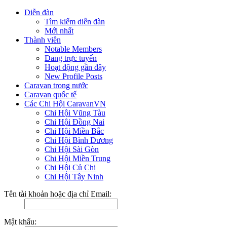
Diễn đàn
Tìm kiếm diễn đàn
Mới nhất
Thành viên
Notable Members
Đang trực tuyến
Hoạt động gần đây
New Profile Posts
Caravan trong nước
Caravan quốc tế
Các Chi Hội CaravanVN
Chi Hội Vũng Tàu
Chi Hội Đồng Nai
Chi Hội Miền Bắc
Chi Hội Bình Dương
Chi Hội Sài Gòn
Chi Hội Miền Trung
Chi Hội Củ Chi
Chi Hội Tây Ninh
Tên tài khoản hoặc địa chỉ Email:
Mật khẩu: