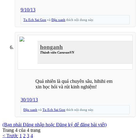
9/10/13
Tu Ech Sai Gon
và
Đậu xanh
thích nội dung này.
honganh
Thành viên CaravanVN
Quả nhiên là quá chuyên sâu, hihihi em
xin học hỏi và rút kinh nghiệm!
30/10/13
Đậu xanh
và
Tu Ech Sai Gon
thích nội dung này.
(Bạn phải Đăng nhập hoặc Đăng ký để đăng bài viết)
Trang 4 của 4 trang
< Trước
1
2
3
4