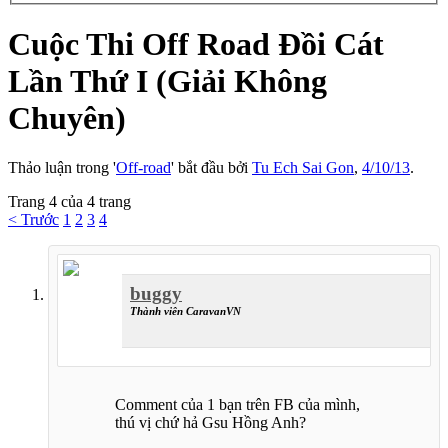
Cuộc Thi Off Road Đồi Cát
Lần Thứ I (Giải Không
Chuyên)
Thảo luận trong '
Off-road
' bắt đầu bởi
Tu Ech Sai Gon
,
4/10/13
.
Trang 4 của 4 trang
< Trước
1
2
3
4
buggy
Thành viên CaravanVN
Comment của 1 bạn trên FB của mình,
thú vị chứ hả Gsu Hồng Anh?