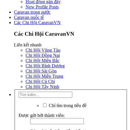
Hoạt động gần đây
New Profile Posts
Caravan trong nước
Caravan quốc tế
Các Chi Hội CaravanVN
Các Chi Hội CaravanVN
Liên kết nhanh
Chi Hội Vũng Tàu
Chi Hội Đồng Nai
Chi Hội Miền Bắc
Chi Hội Bình Dương
Chi Hội Sài Gòn
Chi Hội Miền Trung
Chi Hội Củ Chi
Chi Hội Tây Ninh
Chỉ tìm trong tiêu đề
Được gửi bởi thành viên: