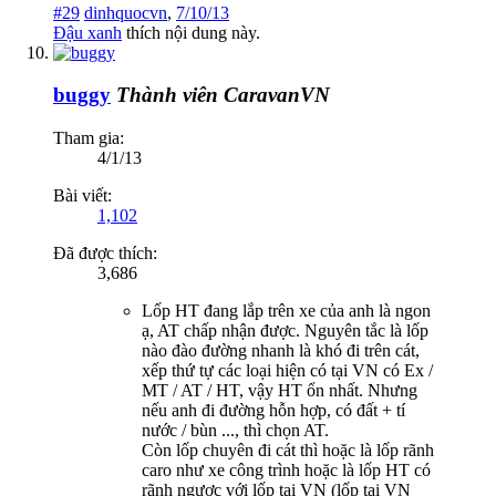
#29
dinhquocvn
,
7/10/13
Đậu xanh
thích nội dung này.
buggy
Thành viên CaravanVN
Tham gia:
4/1/13
Bài viết:
1,102
Đã được thích:
3,686
Lốp HT đang lắp trên xe của anh là ngon
ạ, AT chấp nhận được. Nguyên tắc là lốp
nào đào đường nhanh là khó đi trên cát,
xếp thứ tự các loại hiện có tại VN có Ex /
MT / AT / HT, vậy HT ổn nhất. Nhưng
nếu anh đi đường hỗn hợp, có đất + tí
nước / bùn ..., thì chọn AT.
Còn lốp chuyên đi cát thì hoặc là lốp rãnh
caro như xe công trình hoặc là lốp HT có
rãnh ngược với lốp tại VN (lốp tại VN