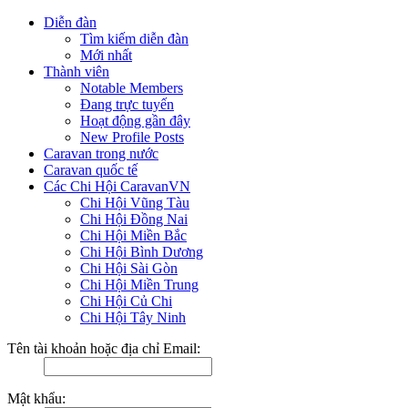
Diễn đàn
Tìm kiếm diễn đàn
Mới nhất
Thành viên
Notable Members
Đang trực tuyến
Hoạt động gần đây
New Profile Posts
Caravan trong nước
Caravan quốc tế
Các Chi Hội CaravanVN
Chi Hội Vũng Tàu
Chi Hội Đồng Nai
Chi Hội Miền Bắc
Chi Hội Bình Dương
Chi Hội Sài Gòn
Chi Hội Miền Trung
Chi Hội Củ Chi
Chi Hội Tây Ninh
Tên tài khoản hoặc địa chỉ Email:
Mật khẩu: