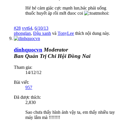
Hé hé cảm giác cực mạnh lun,bác phải uống
thuốc huyết áp rồi mới đuoc coi
#28
vvt64
,
6/10/13
phonglan
,
Đậu xanh
và
TonyLee
thích nội dung này.
dinhquocvn
Moderator
Ban Quản Trị
Chi Hội Đồng Nai
Tham gia:
14/12/12
Bài viết:
957
Đã được thích:
2,830
Sao chưa thấy hình ảnh vậy ta, em thấy nhiều tay
máy lắm mà !!!!!!!!