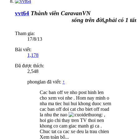
vvt64
Thành viên CaravanVN
sống trên đời,phải có 1 tấm c
Tham gia:
17/8/13
Bài viết:
1,178
Đã được thích:
2,548
phonglan đã viết:
↑
Cac ban off ve nho post hinh len
cho xem voi nhe . Hom nay minh o
nha ma tiec hui hui khong duoc xem
cac ban off doi cat cho biet off road
la nhu the nao
,
hoi gio chi thay tren TV thoi nen
khong co cam giac manh gi ca .
Chuc tat ca cac xe deu la trau chien
Xem toàn bộ...