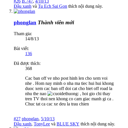
#26
B.747
,
4/10/13
Đậu xanh
và
Tu Ech Sai Gon
thích nội dung này.
phonglan
Thành viên mới
Tham gia:
14/8/13
Bài viết:
136
Đã được thích:
368
Cac ban off ve nho post hinh len cho xem voi
nhe . Hom nay minh o nha ma tiec hui hui khong
duoc xem cac ban off doi cat cho biet off road la
nhu the nao
, hoi gio chi thay
tren TV thoi nen khong co cam giac manh gi ca .
Chuc tat ca cac xe deu la trau chien
#27
phonglan
,
5/10/13
Đậu xanh
,
TonyLee
và
BLUE SKY
thích nội dung này.