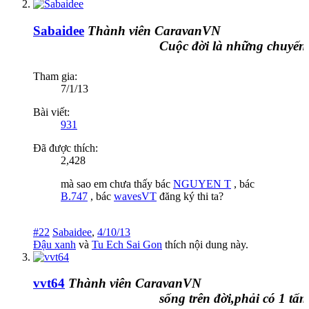
Sabaidee
Thành viên CaravanVN
Cuộc đời là những chuyến đ
Tham gia:
7/1/13
Bài viết:
931
Đã được thích:
2,428
mà sao em chưa thấy bác
NGUYEN T
, bác
B.747
, bác
wavesVT
đăng ký thi ta?
#22
Sabaidee
,
4/10/13
Đậu xanh
và
Tu Ech Sai Gon
thích nội dung này.
vvt64
Thành viên CaravanVN
sống trên đời,phải có 1 tấm c