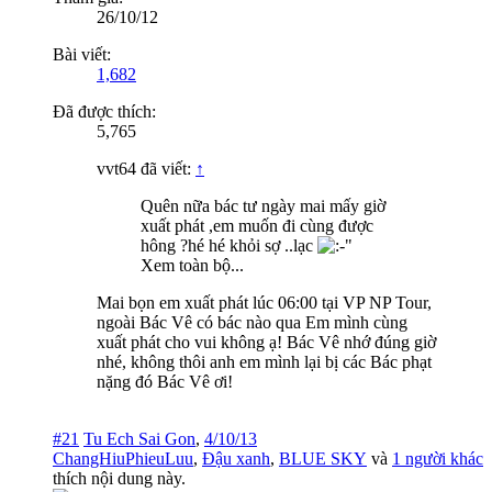
26/10/12
Bài viết:
1,682
Đã được thích:
5,765
vvt64 đã viết:
↑
Quên nữa bác tư ngày mai mấy giờ
xuất phát ,em muốn đi cùng được
hông ?hé hé khỏi sợ ..lạc
Xem toàn bộ...
Mai bọn em xuất phát lúc 06:00 tại VP NP Tour,
ngoài Bác Vê có bác nào qua Em mình cùng
xuất phát cho vui không ạ! Bác Vê nhớ đúng giờ
nhé, không thôi anh em mình lại bị các Bác phạt
nặng đó Bác Vê ơi!
#21
Tu Ech Sai Gon
,
4/10/13
ChangHiuPhieuLuu
,
Đậu xanh
,
BLUE SKY
và
1 người khác
thích nội dung này.