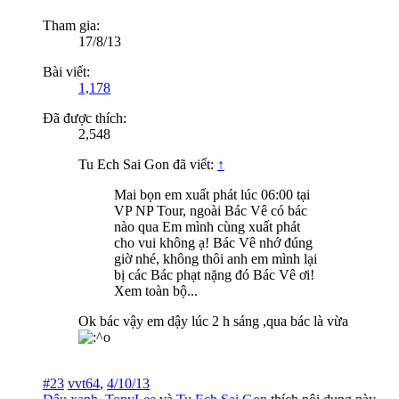
Tham gia:
17/8/13
Bài viết:
1,178
Đã được thích:
2,548
Tu Ech Sai Gon đã viết:
↑
Mai bọn em xuất phát lúc 06:00 tại
VP NP Tour, ngoài Bác Vê có bác
nào qua Em mình cùng xuất phát
cho vui không ạ! Bác Vê nhớ đúng
giờ nhé, không thôi anh em mình lại
bị các Bác phạt nặng đó Bác Vê ơi!
Xem toàn bộ...
Ok bác vậy em dậy lúc 2 h sáng ,qua bác là vừa
#23
vvt64
,
4/10/13