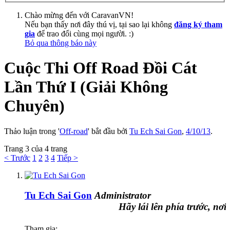
Chào mừng đến với CaravanVN!
Nếu bạn thấy nơi đây thú vị, tại sao lại không
đăng ký tham
gia
để trao đổi cùng mọi người. :)
Bỏ qua thông báo này
Cuộc Thi Off Road Đồi Cát
Lần Thứ I (Giải Không
Chuyên)
Thảo luận trong '
Off-road
' bắt đầu bởi
Tu Ech Sai Gon
,
4/10/13
.
Trang 3 của 4 trang
< Trước
1
2
3
4
Tiếp >
Tu Ech Sai Gon
Administrator
Hãy lái lên phía trước, nơi đó
Tham gia: