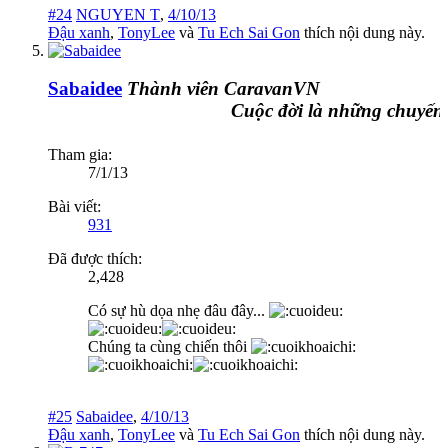
#24
NGUYEN T
,
4/10/13
Đậu xanh
,
TonyLee
và
Tu Ech Sai Gon
thích nội dung này.
Sabaidee
Thành viên CaravanVN
Cuộc đời là những chuyến đ
Tham gia:
7/1/13
Bài viết:
931
Đã được thích:
2,428
Có sự hù dọa nhẹ đâu đây...
Chúng ta cùng chiến thôi
#25
Sabaidee
,
4/10/13
Đậu xanh
,
TonyLee
và
Tu Ech Sai Gon
thích nội dung này.