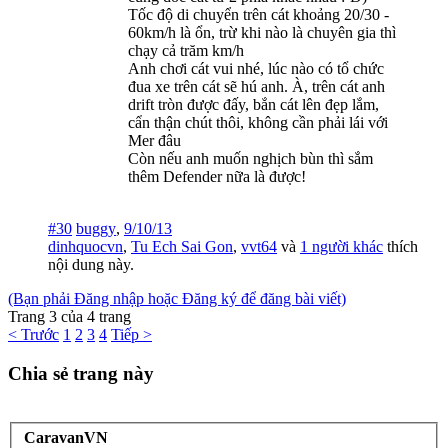
Tốc độ di chuyển trên cát khoảng 20/30 -
60km/h là ổn, trừ khi nào là chuyên gia thì
chạy cả trăm km/h
Anh chơi cát vui nhé, lúc nào có tổ chức
đua xe trên cát sẽ hú anh. À, trên cát anh
drift tròn được đấy, bắn cát lên đẹp lắm,
cẩn thận chút thôi, không cần phải lái với
Mer đâu
Còn nếu anh muốn nghịch bùn thì sắm
thêm Defender nữa là được!
#30
buggy
,
9/10/13
dinhquocvn
,
Tu Ech Sai Gon
,
vvt64
và
1 người khác
thích
nội dung này.
(Bạn phải Đăng nhập hoặc Đăng ký để đăng bài viết)
Trang 3 của 4 trang
< Trước
1
2
3
4
Tiếp >
Chia sẻ trang này
CaravanVN