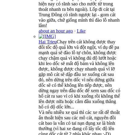
hiện nay có rãnh sao cho nước từ trong
thoát nhanh ra bên ngoài). Lốp đi cát tại
Trung Đông có rãnh ngược lại - gom cát
vào giữa, chứ giống mình thì đào lỗ nhanh
lắm!
about an hour ago
·
Like
Hai Trieu
Chạy trên cát không được thay
đổi tốc độ quá lớn và đột ngột, ví dụ đề pa
mạnh quá sẽ đào lỗ tự chôn, không được
chạy chậm quá vì không đủ độ lướt hoặc
khi leo dốc sẽ mất độ bám và không lên
được, không được chạy nhanh quá vì lỡ
gặp mô cát sẽ dập đầu xe xuống cát sau
đó, nên dừng trên dốc vì nếu dừng giữa
dốc sẽ có thể không lên tiếp được, nên
dừng ngay trên đầu dốc để xem sau dốc có
hố cát ra sao vì có khi xuống rồi không thể
lên được nữa hoặc cắm đầu xuống thẳng
hố có độ dốc lớn...
Và nếu nhiều xe quá thì các xe rất dễ thoắt
ẩn thoắt hiện sau các mô cát, nguyên đồi
cát bao la vẫn có tai nạn đụng xe là bình
thường (vì hai xe đang cố lấy tốc độ lên
cùng dốc cát từ 2 phía khác nhau :-D)