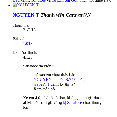
Đậu xanh
,
TonyLee
và
Tu Ech Sai Gon
thích nội dung này.
NGUYEN T
Thành viên CaravanVN
Tham gia:
21/3/13
Bài viết:
1,018
Đã được thích:
4,125
Sabaidee đã viết:
↑
mà sao em chưa thấy bác
NGUYEN T
, bác
B.747
, bác
wavesVT
đăng ký thi ta?
Xem toàn bộ...
Xe em 4.0, phân khối lớn, không tham gia được
ạ! Mà có tham gia cũng bị
Sabaidee
chọc thủng
lốp!