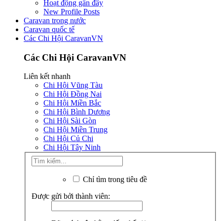
Hoạt động gần đây
New Profile Posts
Caravan trong nước
Caravan quốc tế
Các Chi Hội CaravanVN
Các Chi Hội CaravanVN
Liên kết nhanh
Chi Hội Vũng Tàu
Chi Hội Đồng Nai
Chi Hội Miền Bắc
Chi Hội Bình Dương
Chi Hội Sài Gòn
Chi Hội Miền Trung
Chi Hội Củ Chi
Chi Hội Tây Ninh
Chỉ tìm trong tiêu đề
Được gửi bởi thành viên: