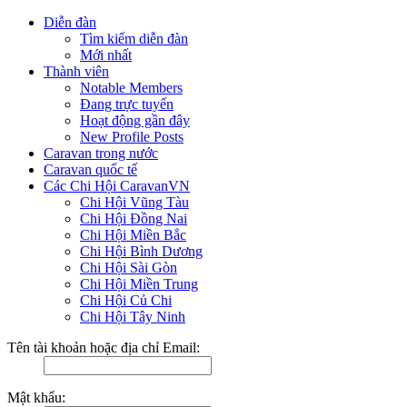
Diễn đàn
Tìm kiếm diễn đàn
Mới nhất
Thành viên
Notable Members
Đang trực tuyến
Hoạt động gần đây
New Profile Posts
Caravan trong nước
Caravan quốc tế
Các Chi Hội CaravanVN
Chi Hội Vũng Tàu
Chi Hội Đồng Nai
Chi Hội Miền Bắc
Chi Hội Bình Dương
Chi Hội Sài Gòn
Chi Hội Miền Trung
Chi Hội Củ Chi
Chi Hội Tây Ninh
Tên tài khoản hoặc địa chỉ Email:
Mật khẩu: