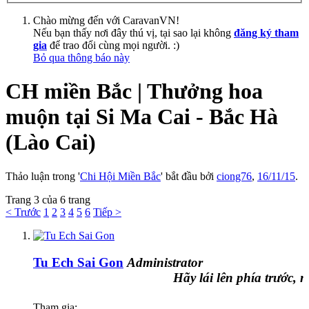
Chào mừng đến với CaravanVN!
Nếu bạn thấy nơi đây thú vị, tại sao lại không
đăng ký tham
gia
để trao đổi cùng mọi người. :)
Bỏ qua thông báo này
CH miền Bắc | Thưởng hoa
muộn tại Si Ma Cai - Bắc Hà
(Lào Cai)
Thảo luận trong '
Chi Hội Miền Bắc
' bắt đầu bởi
ciong76
,
16/11/15
.
Trang 3 của 6 trang
< Trước
1
2
3
4
5
6
Tiếp >
Tu Ech Sai Gon
Administrator
Hãy lái lên phía trước, nơi
Tham gia: