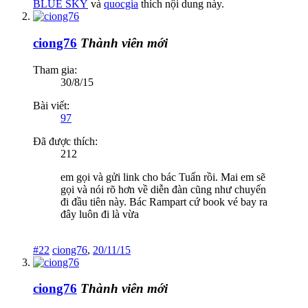
BLUE SKY
và
quocgia
thích nội dung này.
ciong76
Thành viên mới
Tham gia:
30/8/15
Bài viết:
97
Đã được thích:
212
em gọi và gửi link cho bác Tuấn rồi. Mai em sẽ
gọi và nói rõ hơn về diễn đàn cũng như chuyến
đi đầu tiên này. Bác Rampart cứ book vé bay ra
đây luôn đi là vừa
#22
ciong76
,
20/11/15
ciong76
Thành viên mới