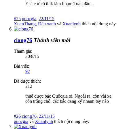
E là e ứ có thik làm Phạm Tuân đâu...
#25
quocgia
,
22/11/15
XuanThang
,
Đậu xanh
và
Xuanlynh
thích nội dung này.
ciong76
Thành viên mới
Tham gia:
30/8/15
Bài viết:
97
Đã được thích:
212
thuê được bác Quốcgia ơi. Ngoài ra, còn vài xe
còn trống chỗ, các bác đăng ký nhanh tay nào
#26
ciong76
,
22/11/15
quocgia
và
Xuanlynh
thích nội dung này.