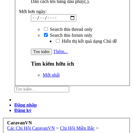
Dãn cách tên bằng dấu phẩy(,).
Mới hơn ngày:
Search this thread only
Search this forum only
Hiển thị kết quả dạng Chủ đề
Thêm...
Tìm kiếm hữu ích
Mới nhất
Đăng nhập
Đăng ký
CaravanVN
Các Chi Hội CaravanVN
>
Chi Hội Miền Bắc
>