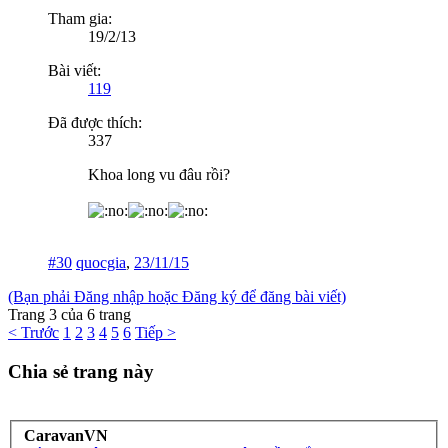
Tham gia:
19/2/13
Bài viết:
119
Đã được thích:
337
Khoa long vu đâu rồi?
#30
quocgia
,
23/11/15
(Bạn phải Đăng nhập hoặc Đăng ký để đăng bài viết)
Trang 3 của 6 trang
< Trước
1
2
3
4
5
6
Tiếp >
Chia sẻ trang này
CaravanVN