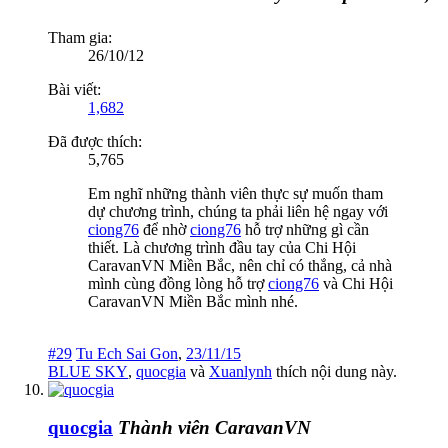
Tham gia:
26/10/12
Bài viết:
1,682
Đã được thích:
5,765
Em nghĩ những thành viên thực sự muốn tham
dự chương trình, chúng ta phải liên hệ ngay với
ciong76
để nhờ
ciong76
hỗ trợ những gì cần
thiết. Là chương trình đầu tay của Chi Hội
CaravanVN Miền Bắc, nên chỉ có thắng, cả nhà
mình cùng đồng lòng hỗ trợ
ciong76
và Chi Hội
CaravanVN Miền Bắc mình nhé.
#29
Tu Ech Sai Gon
,
23/11/15
BLUE SKY
,
quocgia
và
Xuanlynh
thích nội dung này.
quocgia
Thành viên CaravanVN