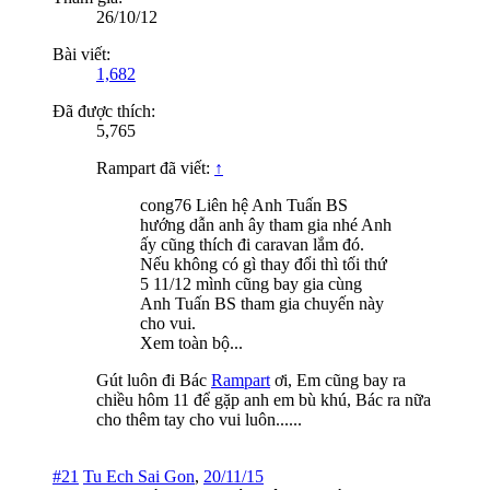
26/10/12
Bài viết:
1,682
Đã được thích:
5,765
Rampart đã viết:
↑
cong76 Liên hệ Anh Tuấn BS
hướng dẫn anh ây tham gia nhé Anh
ấy cũng thích đi caravan lắm đó.
Nếu không có gì thay đổi thì tối thứ
5 11/12 mình cũng bay gia cùng
Anh Tuấn BS tham gia chuyến này
cho vui.
Xem toàn bộ...
Gút luôn đi Bác
Rampart
ơi, Em cũng bay ra
chiều hôm 11 để gặp anh em bù khú, Bác ra nữa
cho thêm tay cho vui luôn......
#21
Tu Ech Sai Gon
,
20/11/15