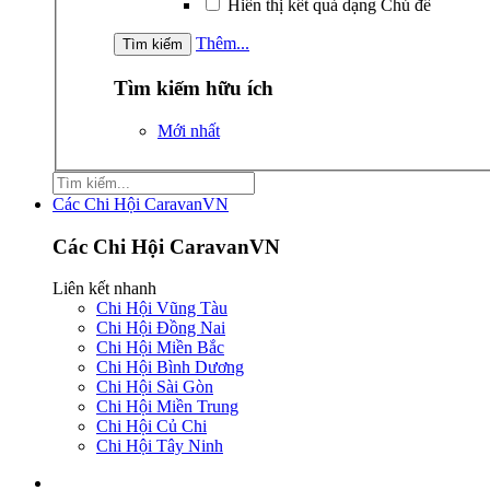
Hiển thị kết quả dạng Chủ đề
Thêm...
Tìm kiếm hữu ích
Mới nhất
Các Chi Hội CaravanVN
Các Chi Hội CaravanVN
Liên kết nhanh
Chi Hội Vũng Tàu
Chi Hội Đồng Nai
Chi Hội Miền Bắc
Chi Hội Bình Dương
Chi Hội Sài Gòn
Chi Hội Miền Trung
Chi Hội Củ Chi
Chi Hội Tây Ninh