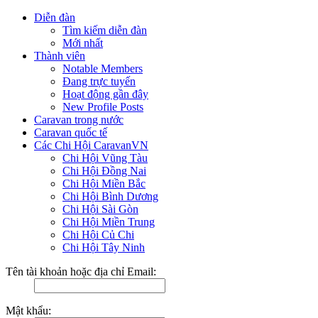
Diễn đàn
Tìm kiếm diễn đàn
Mới nhất
Thành viên
Notable Members
Đang trực tuyến
Hoạt động gần đây
New Profile Posts
Caravan trong nước
Caravan quốc tế
Các Chi Hội CaravanVN
Chi Hội Vũng Tàu
Chi Hội Đồng Nai
Chi Hội Miền Bắc
Chi Hội Bình Dương
Chi Hội Sài Gòn
Chi Hội Miền Trung
Chi Hội Củ Chi
Chi Hội Tây Ninh
Tên tài khoản hoặc địa chỉ Email:
Mật khẩu: