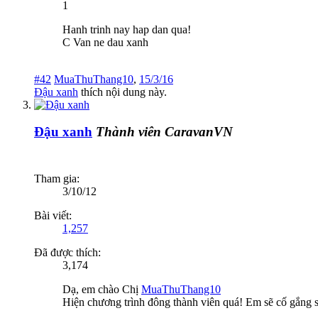
1
Hanh trinh nay hap dan qua!
C Van ne dau xanh
#42
MuaThuThang10
,
15/3/16
Đậu xanh
thích nội dung này.
Đậu xanh
Thành viên CaravanVN
Tham gia:
3/10/12
Bài viết:
1,257
Đã được thích:
3,174
Dạ, em chào Chị
MuaThuThang10
Hiện chương trình đông thành viên quá! Em sẽ cố gắng s