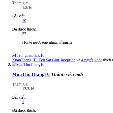
Tham gia:
1/2/16
Bài viết:
10
Đã được thích:
27
Hội té nươc gặp nhau.
#41
rongden
,
8/3/16
XuanThang
,
Tu Ech Sai Gon
,
laoquach
và
4 người khác
thích 
MuaThuThang10
Thành viên mới
Tham gia:
13/3/16
Bài viết:
1
Đã được thích: