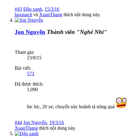
#43
Đậu xanh
,
15/3/16
laoquach
và
XuanThang
thích nội dung này.
Jon Nguyễn
Thành viên "Nghé Nhi"
Tham gia:
23/8/15
Bài viết:
573
Đã được thích:
1,090
hic hic, 20 xe, chuyến này hoành tá tràng quá
#44
Jon Nguyễn
,
19/3/16
XuanThang
thích nội dung này.