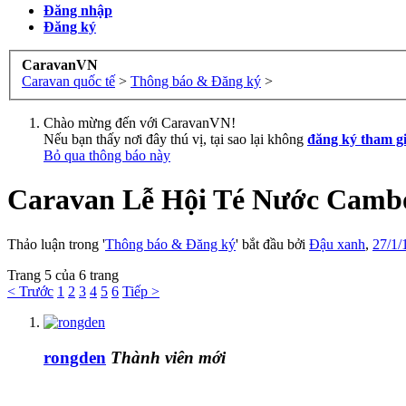
Đăng nhập
Đăng ký
CaravanVN
Caravan quốc tế
>
Thông báo & Đăng ký
>
Chào mừng đến với CaravanVN!
Nếu bạn thấy nơi đây thú vị, tại sao lại không
đăng ký tham g
Bỏ qua thông báo này
Caravan Lễ Hội Té Nước Cambodi
Thảo luận trong '
Thông báo & Đăng ký
' bắt đầu bởi
Đậu xanh
,
27/1/
Trang 5 của 6 trang
< Trước
1
2
3
4
5
6
Tiếp >
rongden
Thành viên mới