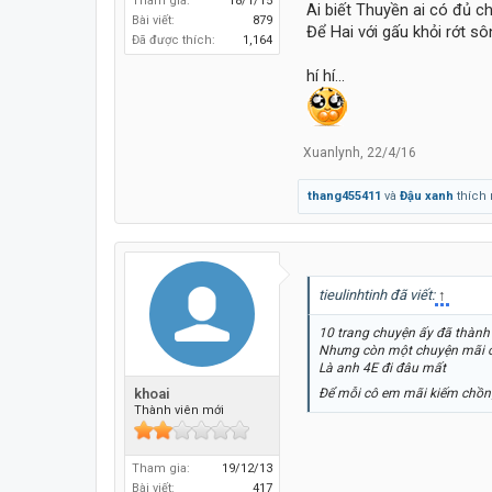
Tham gia:
18/1/15
Ai biết Thuyền ai có đủ c
Bài viết:
879
Để Hai với gấu khỏi rớt sôn
Đã được thích:
1,164
hí hí...
Xuanlynh
,
22/4/16
thang455411
và
Đậu xanh
thích 
tieulinhtinh đã viết:
↑
10 trang chuyện ấy đã thành
Nhưng còn một chuyện mãi 
Là anh 4E đi đâu mất
khoai
Để mỗi cô em mãi kiếm chồ
Thành viên mới
Tham gia:
19/12/13
Bài viết:
417