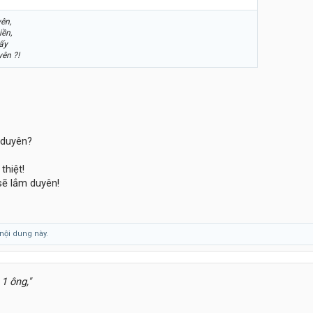
ên,
iền,
ấy
yên ?!
ơ duyên?
thiệt!
sẽ lắm duyên!
nội dung này.
 1 ông,"