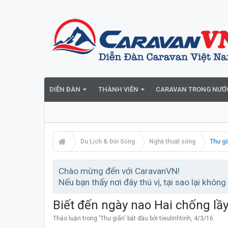
DIỄN ĐÀN
THÀNH VIÊN
CARAVAN TRONG NƯỚ
Du Lịch & Đời Sống
Nghệ thuật sống
Thư gi
Chào mừng đến với CaravanVN!
Nếu bạn thấy nơi đây thú vị, tại sao lại không
Biết đến ngày nao Hai chống lầ
Thảo luận trong '
Thư giãn
' bắt đầu bởi
tieulinhtinh
,
4/3/16
.