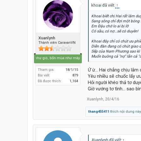
khoai đã viết:
↑
Khoai biết chị Hai rất lắm du
Sang sông chỉ đợi một bóng 
Em Đậu chớ lo ai bị lỡ
Có sầu, có nợ...sẽ có duyên!
Xuanlynh
Khoai đây chỉ có chút ưu phi
Thành viên CaravanVN
Diễn đàn đang có chút giao d
Sếp của Nam Phương sao kì
Muốn buông cả "nợ" lẫn cả "
Bốn mùa như gió, bốn mùa như mây...
Ứ ừ... Hai chẳng chịu lắm 
Tham gia:
18/1/15
Yêu nhiều sẽ chuốc lấy ưu
Bài viết:
879
Đã được thích:
1,164
Hỏi người khéo thả tơ duy
Giờ vướng tơ tình... sao bì
Xuanlynh
,
20/4/16
thang455411
thích nội dung này
Xuanlynh đã viết:
↑