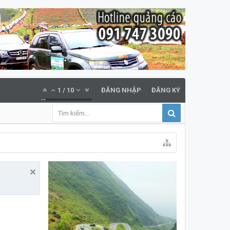
1
/
10
ĐĂNG NHẬP
ĐĂNG KÝ