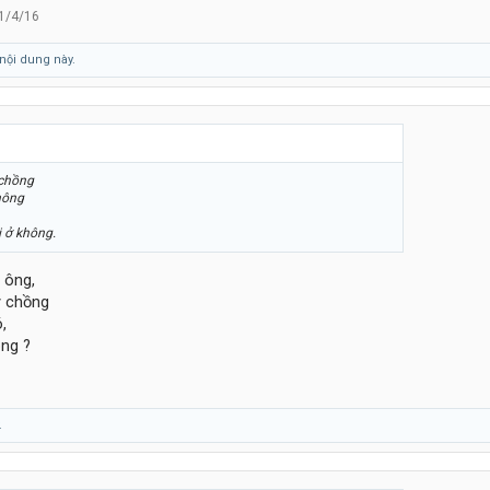
1/4/16
nội dung này.
 chồng
hông
i ở không.
1 ông,
y chồng
,
ông ?
.