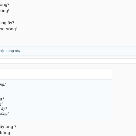
 ông?
Đông!
ung ấy?
ng sông!
nội dung này.
ng,"
ng?
g!
 ấy?
sông!
ấy ông ?
 bông.