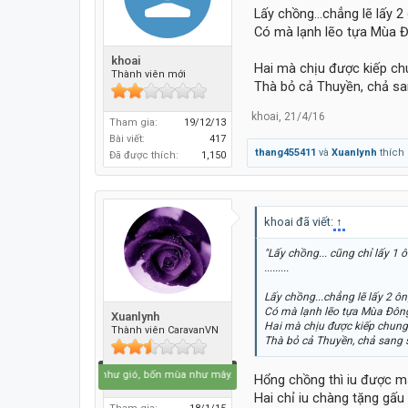
Lấy chồng...chẳng lẽ lấy 2
Có mà lạnh lẽo tựa Mùa 
khoai
Hai mà chịu được kiếp ch
Thành viên mới
Thà bỏ cả Thuyền, chả sa
khoai
,
21/4/16
Tham gia:
19/12/13
Bài viết:
417
thang455411
và
Xuanlynh
thích 
Đã được thích:
1,150
khoai đã viết:
↑
"Lấy chồng... cũng chỉ lấy 1 ô
.........
Lấy chồng...chẳng lẽ lấy 2 ô
Có mà lạnh lẽo tựa Mùa Đôn
Xuanlynh
Hai mà chịu được kiếp chung
Thành viên CaravanVN
Thà bỏ cả Thuyền, chả sang 
Bốn mùa như gió, bốn mùa như mây...
Hổng chồng thì iu được m
Hai chỉ iu chàng tặng gấu