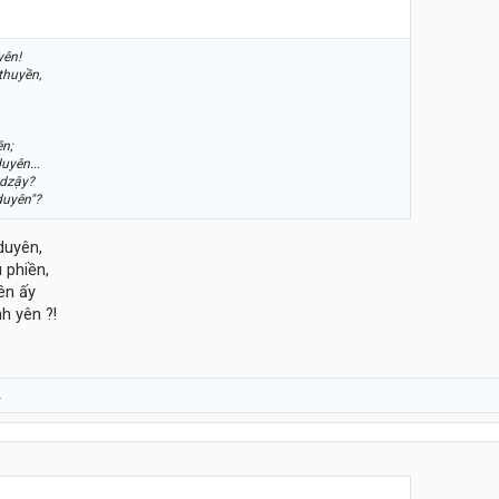
yên!
thuyền,
ền;
uyên...
 dzậy?
duyên"?
duyên,
 phiền,
ên ấy
nh yên ?!
.