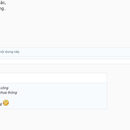
hắc,
g...
nội dung này.
 công
chưa thông
ng