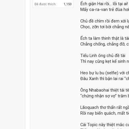
Ếch giận Hai rồi... lỗi tại ai!
Đã được thích:
1,150
Mấy ca-ra-van trẻ đùa hơi
Chủ đề chìm rồi đem xới lạ
Chọc, zỡn tơi bời chẳng nể
Ếch ta làm thinh thật là tài
Chẳng chống, chẳng đỡ, c
Tiểu Linh ông chủ đề tài
Thì nay cũng kẹt kế sinh nh
Heo bự lu bu (selfie) với c
Đâu Xanh thì bận lai rai "
Ông Nhabaohai thiệt tái tê
"chứng nhận sợ vợ" trăm 
Lãoquach thơ thẩn rất ng
Rồi nay biến quách, mất ti
Cái Topic này thiệt mắc cư