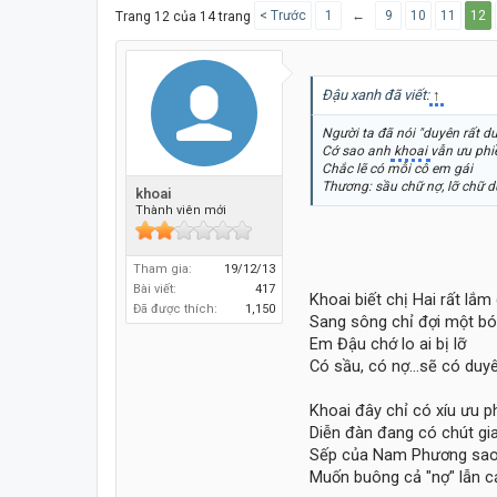
< Trước
1
←
9
10
11
12
Trang 12 của 14 trang
Đậu xanh đã viết:
↑
Người ta đã nói "duyên rất d
Cớ sao anh
khoai
vẫn ưu phi
Chắc lẽ có mỗi cô em gái
Thương: sầu chữ nợ, lỡ chữ 
khoai
Thành viên mới
Tham gia:
19/12/13
Bài viết:
417
Khoai biết chị Hai rất lắm
Đã được thích:
1,150
Sang sông chỉ đợi một bó
Em Đậu chớ lo ai bị lỡ
Có sầu, có nợ...sẽ có duyê
Khoai đây chỉ có xíu ưu ph
Diễn đàn đang có chút gia
Sếp của Nam Phương sao 
Muốn buông cả "nợ" lẫn c