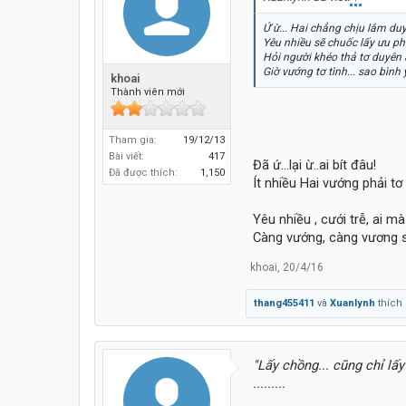
Ứ ừ... Hai chẳng chịu lắm duy
Yêu nhiều sẽ chuốc lấy ưu ph
Hỏi người khéo thả tơ duyên 
Giờ vướng tơ tình... sao bình 
khoai
Thành viên mới
Tham gia:
19/12/13
Bài viết:
417
Đã ứ...lại ừ..ai bít đâu!
Đã được thích:
1,150
Ít nhiều Hai vướng phải t
Yêu nhiều , cưới trễ, ai mà 
Càng vướng, càng vương 
khoai
,
20/4/16
thang455411
và
Xuanlynh
thích 
"Lấy chồng... cũng chỉ lấy
.........