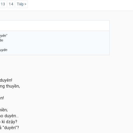
13
14
Tiếp >
uyên"
ền
duyên
 duyên!
ng thuyền,
n!
iền;
o duyên...
kì dzậy?
ả "duyên"?