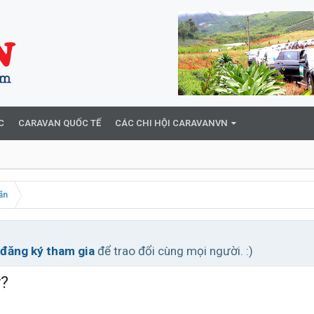
C
CARAVAN QUỐC TẾ
CÁC CHI HỘI CARAVANVN
ãn
đăng ký tham gia
để trao đổi cùng mọi người. :)
y?