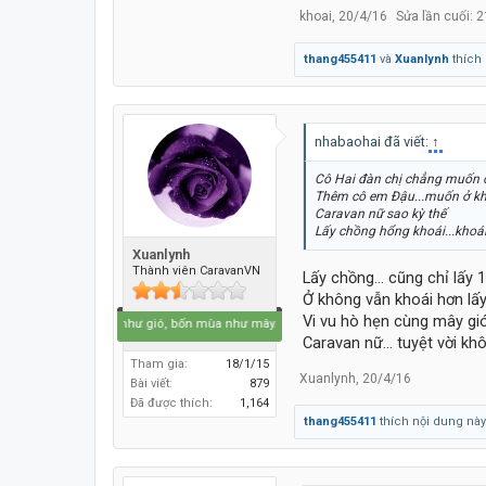
khoai
,
20/4/16
Sửa lần cuối:
2
thang455411
và
Xuanlynh
thích 
nhabaohai đã viết:
↑
Cô Hai đàn chị chẳng muốn
Thêm cô em Đậu...muốn ở k
Caravan nữ sao kỳ thế
Lấy chồng hổng khoái...khoá
Xuanlynh
Thành viên CaravanVN
Lấy chồng... cũng chỉ lấy 
Ở không vẫn khoái hơn lấ
Vi vu hò hẹn cùng mây gió
Bốn mùa như gió, bốn mùa như mây...
Caravan nữ... tuyệt vời kh
Tham gia:
18/1/15
Xuanlynh
,
20/4/16
Bài viết:
879
Đã được thích:
1,164
thang455411
thích nội dung này