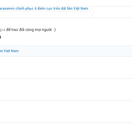
aravanvn chinh phục 4 điểm cực trên đất liền Việt Nam
gia
để trao đổi cùng mọi người. :)
6
iền Việt Nam