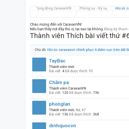
Cộng đồng CaravanVN
Phóng sự - Ký sự
Hồi ức c
Chào mừng đến với CaravanVN!
Nếu bạn thấy nơi đây thú vị, tại sao lại không
đăng ký tham 
Thành viên Thích bài viết thứ #
Chủ đề:
Hồi ức caravanvn chinh phục 4 điểm cực trên đất l
TayBac
Thành viên mới
Bài viết:
4
Đã được thích:
11
Chăm pa
Thành viên CaravanVN
Bài viết:
120
Đã được thích:
736
phonglan
Thành viên mới
, Nữ, 67
Bài viết:
136
Đã được thích:
368
dinhquocvn