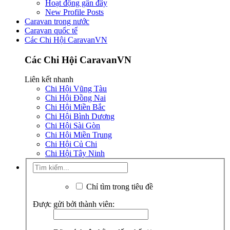
Hoạt động gần đây
New Profile Posts
Caravan trong nước
Caravan quốc tế
Các Chi Hội CaravanVN
Các Chi Hội CaravanVN
Liên kết nhanh
Chi Hội Vũng Tàu
Chi Hội Đồng Nai
Chi Hội Miền Bắc
Chi Hội Bình Dương
Chi Hội Sài Gòn
Chi Hội Miền Trung
Chi Hội Củ Chi
Chi Hội Tây Ninh
Chỉ tìm trong tiêu đề
Được gửi bởi thành viên: