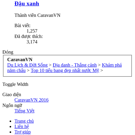
Đậu xanh
Thành viên CaravanVN
Bài viết:
1,257
Đã được thích:
3,174
Đóng
CaravanVN
Du Lịch & Đời Sống
>
Địa danh - Thắng cảnh
>
Khám phá
năm châu
>
Top 10 tiểu bang đẹp nhất nước Mỹ
>
Toggle Width
Giao diện
CaravanVN 2016
Ngôn ngữ
Tiếng Việt
Trang chủ
Liên hệ
Trợ giúp