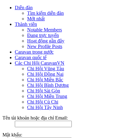
Diễn đàn
Tìm kiếm diễn đàn
Mới nhất
Thành viên
Notable Members
Đang trực tuyến
Hoạt động gần đây
New Profile Posts
Caravan trong nước
Caravan quốc tế
Các Chi Hội CaravanVN
Chi Hội Vũng Tàu
Chi Hội Đồng Nai
Chi Hội Miền Bắc
Chi Hội Bình Dương
Chi Hội Sài Gòn
Chi Hội Miền Trung
Chi Hội Củ Chi
Chi Hội Tây Ninh
Tên tài khoản hoặc địa chỉ Email:
Mật khẩu: