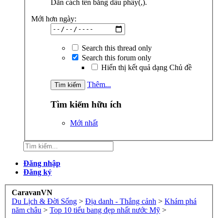
Dãn cách tên bằng dấu phẩy(,).
Mới hơn ngày:
Search this thread only
Search this forum only
Hiển thị kết quả dạng Chủ đề
Thêm...
Tìm kiếm hữu ích
Mới nhất
Đăng nhập
Đăng ký
CaravanVN
Du Lịch & Đời Sống
>
Địa danh - Thắng cảnh
>
Khám phá
năm châu
>
Top 10 tiểu bang đẹp nhất nước Mỹ
>